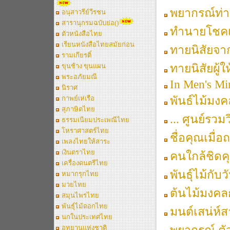
พยากรณ์ท่าน
อนุสาวรีย์วีรชน
สารานุกรมฉบับย่อ()
ทำนายโชคเ
ตัวหนังสือไทย
เรียนหนังสือไทยสมัยก่อน
ทายนิสัยจา
รามเกียรติ์
ทายนิสัยผู้
ขุนช้าง ขุนแผน
พระอภัยมณี
In Men's Mi
นิราศ
พันธ์ไม้มงค
กาพย์เห่เรือ
สุภาษิตไทย
... ศูนย์รว
ธรรมเนียมประเพณีไทย
โหราศาสตร์ไทย
ชื่อคุณเมื่
เพลงไทยให้สาระ
เงินตราไทย
คนใกล้ชิดค
เครื่องดนตรีไทย
พันธุ์ไม้กับว
หมากรุกไทย
มวยไทย
ต้นไม้มงคลก
สมุนไพรไทย
พันธุ์ไม้ดอกไทย
มนต์เสน่ห์ส
นกในประเทศไทย
อุทยานแห่งชาติ