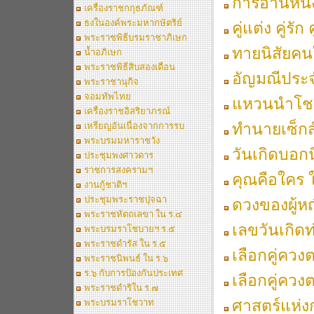
การอ่านหนั
เครื่องราชกกุธภัณฑ์
ธงในองค์พระมหากษัตริย์
คู่แต่ง คู่รัก 
พระราชพิธีบรมราชาภิเษก
ทายนิสัยคน
น้ำอภิเษก
พระราชพิธีสิบสองเดือน
อัญมณีประจ
พระราชานุกิจ
จอมทัพไทย
แหวนนำโชค
เครื่องราชอิสริยาภรณ์
ทำนายเซ็กส์
เหรียญอันเนื่องจากการรบ
พระบรมมหาราชวัง
วันเกิดบอกนิ
ประชุมพงศาวดาร
ราชการสงครามฯ
คุณคือใคร 
งานกู้ชาติฯ
ประชุมพระราชปุจฉา
ดวงของผู้หญ
พระราชหัตถเลขา ใน ร.๔
เลขวันเกิด
พระบรมราโชบายฯ ร.๕
พระราชดำรัส ใน ร.๕
เลือกคู่ควง
พระราชนิพนธ์ ใน ร.๖
ร.๖ กับการป้องกันประเทศ
เลือกคู่ควง
พระราชดำริใน ร.๗
ศาสตร์แห่ง
พระบรมราโชวาท