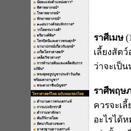
นัยยะแห่งตำแหน่งดาว*
ทิศาพยากรณ์*
โรคาพยากรณ์*
ทักษาพยากรณ์*
๑๐๘นวางค์รอบจักรวาล*
วรโคตรนวางค์*
ราศีเมษ
(1
ตรียางค์พิษ*
โหรปัตนิและดาวพระศุกร์*
นานาปกรณ์เกี่ยวกับฤกษ์*
เลี้ยงสัตว
เกร็ดโหราศาสตร์*
เคล็ดวิชาต่างๆ*
การทำนายฝันและเคล็ดลับการ
ว่าจะเป็น
แก้ฝัน*
พระพุทธรูปบูชาประจำวันเกิด
พร้อมคาถาบูชา*
พระคาถาชินบัญชร*
ราศีพฤษ
โหราศาสตร์ไทย ฉบับหอมรดกไทย
ตำนานดาวพระเคราะห์
ควรจะเลี้
การแบ่งจักรราศี
ตำรามหาทักษา
อะไรได้ห
คัมภีร์กาลโยค
ลัคนากับดวงชะตา
มาตรฐานดาวเคราะห์