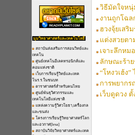
วิธีมัดใจหน
งานถูกโฉลก
ฮวงจุ้ยเสริม
แต่งสวยตา
มุมวิทยาศาสตร์และเทคโนโลยี
สถาบันส่งเสริมการสอนวิทย์และ
เจาะลึกหมอ
เทคโน
ลักษณะร้าย
ศูนย์เทคโนอีเลคทรอนิกส์และ
คอมแห่งชาติ
“โหงวเฮ้ง”
เว็บการเรียนรู้วิทย์และเทค
โนร.ร.ในชนบท
การพยากรณ์
ดาราศาสตร์สำหรับคนไทย
เว็บดูดวง ตั
ศูนย์พันธุวิศวกรรมและ
เทคโนโลยีแห่งชาติ
แหล่งความรู้วิศวโยธา,เครื่องกล
และขนส่ง
โครงการเรียนรู้วิทยาศาสตร์โลก
และอวกาศ
[lesa]
สถาบันวิจัยวิทยาศาสตร์และเทค