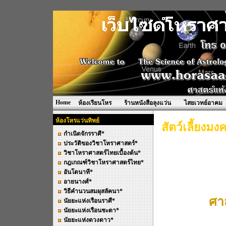
Home
ห้องเรียนโหร
ร้านหนังสือลุงแว่น
ไสยเวทย์อาคม
ห้องโหรแว่นทิพย์
สัตว์เลี้ยงมง
กำเนิดจักรราศี*
ประวัติของวิชาโหราศาสตร์*
วิชาโหราศาสตร์ไทยเบื้องต้น*
กฎเกณฑ์วิชาโหราศาสตร์ไทย*
อันโตนาที*
อายนางศ์*
วิธีคำนวนสมผุสลัคนา*
ศาส
นัยยะแห่งเรือนราศี*
นัยยะแห่งเรือนชะตา*
นัยยะแห่งดวงดาว*