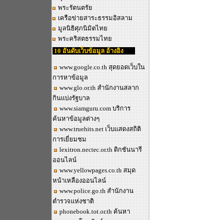
พระรัตนตรัย
เครือข่ายสาระธรรมอิสลาม
มูลนิธิศุภนิมิตไทย
พระคริสตธรรมไทย
10 อันดับเว็บข้อมูล อ้างอิง
www.google.co.th
สุดยอดเว็บใน
การหาข้อมูล
www.glo.or.th
สำนักงานสลาก
กินแบ่งรัฐบาล
www.siamguru.com
บริการ
ค้นหาข้อมูลต่างๆ
www.truehits.net
เว็บแสดงสถิติ
การเยี่ยมชม
lexitron.nectec.or.th
ดิกชันนารี
ออนไลน์
www.yellowpages.co.th
สมุด
หน้าเหลืองออนไลน์
www.police.go.th
สำนักงาน
ตำรวจแห่งชาติ
phonebook.tot.or.th
ค้นหา