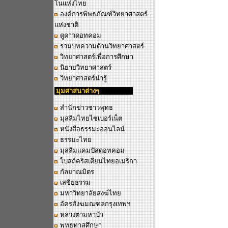
โนแห่งไทย
องค์การพิพธภัณฑ์วิทยาศาสตร์
แห่งชาติ
ดูดาวดอทคอม
รวมบทความด้านวิทยาศาสตร์
วิทยาศาสตร์เพื่อการศึกษา
นิยายวิทยาศาสตร์
วิทยาศาสตร์น่ารู้
มุมศาสนาต่างๆ
สำนักข่าวชาวพุทธ
มุสลิมไทยไซเบอร์เน็ต
หนังสือธรรมะออนไลน์
ธรรมะไทย
มุสลิมแคมปัสดอทคอม
โบสถ์คริสเตียนไทยอเมริกา
กัลยาณมิตร
เสขิยธรรม
มหาวิทยาลัยสงฆ์ไทย
อัครสังฆมณฑลกรุงเทพฯ
หลวงตามหาบัว
พุทธทาสศึกษา