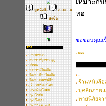
เหมาะกับ
ดูหนังสือ
สอบถาม
ทอ
สั่งซื้อ
ขอขอบคุณเร
ชาติ
« Back
นานาทรรศนะ
เสนอร่างรัฐธรรมนูญ
ปกิณกะ
ศาสตร์แห่งปัญญาเพื่
เหตุการณ์ในอดีต
.
เรื่องของไทยในอดีต
เรื่องของชนชาติไทย
ร้านหนังสือ
ภูมิศาสตร์ของไทย
บุคลิกภาพแ
ก่อนสมัยสุโขทัย
กรุงสุโขทัย
ทายนิสัยจา
กรุงศรีอยุธยา
กรุงเทพมหานคร