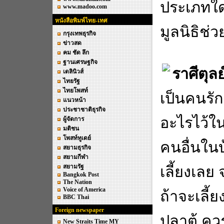
ประเภทใด
www.madoo.com
หนังสือพิมพ์ไทย-เทศ
มูลนิธิช่
กรุงเทพธุรกิจ
ข่าวสด
คม ชัด ลึก
ฐานเศรษฐกิจ
ราศีตุลย
เดลินิวส์
ไทยรัฐ
ไทยโพสท์
เป็นคนรัก
แนวหน้า
ประชาชาติธุรกิจ
อะไรไว้ใน
ผู้จัดการ
มติชน
โพสท์ทูเดย์
คนอื่นใน
สยามธุรกิจ
สยามกีฬา
สยามรัฐ
เลี้ยงเลย
Bangkok Post
The Nation
Voice of America
ถ้าจะเลี้
BBC Thai
Foreign newspaper
ปลาตู้ ค
New Straits Time MY