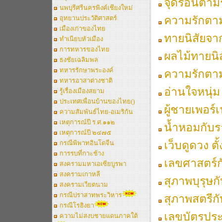
จุดร้อนตาม
นพบุรีศรีนครพิงค์เชียงใหม่
ความรักตาม
อุทยานประวัติศาสตร์
เมืองเก่าของไทย
ทายนิสัยจ
ทำเนียบหัวเมือง
การทหารของไทย
ผลไม้ทายนิ
ธงชัยเฉลิมพล
ทหารรักษาพระองค์
ความรักตาม
ทหารอาสาต่างชาติ
อ่านใจหนุ่ม
รู้เรื่องเมืองสยาม
ประเทศเพื่อนบ้านของไทย()
ผู้ชายเพอร์
ความสัมพันธ์ไทย-อเมริกัน
เหตุการณ์ปี ร.ศ.๑๑๒
น้ำหอมกับร
เหตุการณ์ปี ๒๔๗๕
เว็บดูดวง ตั
กรณีพิพาทอินโดจีน
การรบที่กาะช้าง
เลขศาสตร์ก
สงครามมหาเอเซียบูรพา
สงครามเกาหลี
สุภาพบุรุษก
สงครามเวียตนาม
กรณีปราสาทพระวิหาร
สุภาพสตรีกั
กรณีโรฮิงยา
เลขบัตรปร
ความไม่สงบชายแดนภาคใต้