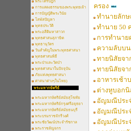
พระไตรปิฎก
ครอง
การแสดงธรรมของพระพุทธเจ้า
การบัญญัติพระวินัย
ทำนายลักษ
โสพัสปัญหา
ทำนาย 50 ค
พุทธประวัติ
พระอสีติมหาสาวก
การทำนายคว
พุทธศาสนสุภาษิต
พุทธานุวัตร
ความลับบนเ
วันสำคัญในพระพุทธศาสนา
พุทธศาสนพิธี
ทายนิสัยจาก
พระป่าและวัดป่า
ทายนิสัยจา
พุทธศาสนาในปัจจุบัน
ภัยแห่งพุทธศาสนา
อาหารเช้าบ
ศาสนาต่างๆในไทย)
พระมหากษัตริย์
ต่างหูบอกนิ
พระมหากษัตริย์สมัยสุโขทัย
อัญมณีประจ
พระมหากษัตริย์กรุงศรีอยุธยา
อัญมณีประจ
พระมหากษัตริย์สมัยธนบุรี
พระบรมราชจักรีวงศ์
อัญมณีประจำ
พระชัยวัฒน์ประจำรัชกาล
พระราชลัญจกร