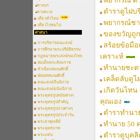
พยากรณ์ ตั
ทางบก
ตำราดูไฝบร
ทางทะเล
เที่ยวทั่วไทย
พยากรณ์ชา
เที่ยวไปชมไป
ของขวัญถูก
ศาสนา
การบริหารคณะสงฆ์
สร้อยข้อมื
การศึกษาพระปริยัติธรรม
เคราะห์
กฎหมายพระสงฆ์ของไทย
สมเด็จพระสังฆราช
ทำนายชะตาผ
ทำเนียบสมณศักดิ์
พัดยศสมณศักดิ์
เคล็ดลับดู
คณะสงฆ์จีนนิกาย
เกิดวันไหน
คณะสงฆ์อนัมนิกาย
พระพุทธรูปสมัยต่างๆ
คุณเอง
พระพุทธรูปสำคัญ
พระพุทธรูปปางต่างๆ
ตำราทำนาย
พระพุทธรูปประจำวัน
พระธาตุเจดีย์
ทำนาย 50 ค
พระพุทธบาท
ตำราดูบุคล
พระแท่น