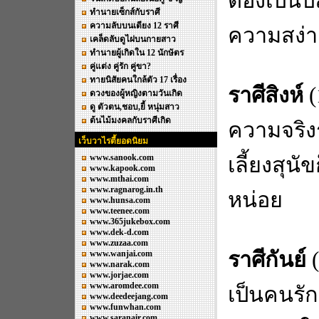
ต้องเป็นป
ทำนายเซ็กส์กับราศี
ความลับบนเตียง 12 ราศี
ความสง่า
เคล็ดลับดูไฝบนกายสาว
ทำนายผู้เกิดใน 12 นักษัตร
คู่แต่ง คู่รัก คู่ขา?
ทายนิสัยคนใกล้ตัว 17 เรื่อง
ราศีสิงห์
(
ดวงของผู้หญิงตามวันเกิด
ดู ตัวตน,ชอบ,ยี้ หนุ่มสาว
ต้นไม้มงคลกับราศีเกิด
ความจริงรา
เว็บวาไรตี้ยอดนิยม
www.sanook.com
เลี้ยงสุนั
www.kapook.com
www.mthai.com
www.ragnarog.in.th
หน่อย
www.hunsa.com
www.teenee.com
www.365jukebox.com
www.dek-d.com
www.zuzaa.com
ราศีกันย์
(
www.wanjai.com
www.narak.com
www.jorjae.com
www.aromdee.com
เป็นคนรัก
www.deedeejang.com
www.funwhan.com
www.saranair.com