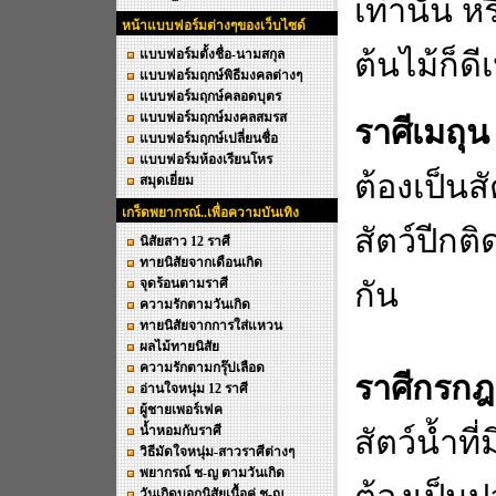
เท่านั้น 
หน้าแบบฟอร์มต่างๆของเว็บไซด์
แบบฟอร์มตั้งชื่อ-นามสกุล
ต้นไม้ก็ด
แบบฟอร์มฤกษ์พิธีมงคลต่างๆ
แบบฟอร์มฤกษ์คลอดบุตร
แบบฟอร์มฤกษ์มงคลสมรส
ราศีเมถุน
แบบฟอร์มฤกษ์เปลี่ยนชื่อ
แบบฟอร์มห้องเรียนโหร
ต้องเป็นส
สมุดเยี่ยม
เกร็ดพยากรณ์..เพื่อความบันเทิง
สัตว์ปีกต
นิสัยสาว 12 ราศี
ทายนิสัยจากเดือนเกิด
จุดร้อนตามราศี
กัน
ความรักตามวันเกิด
ทายนิสัยจากการใส่แหวน
ผลไม้ทายนิสัย
ความรักตามกรุ๊ปเลือด
ราศีกรกฎ
อ่านใจหนุ่ม 12 ราศี
ผู้ชายเพอร์เฟค
น้ำหอมกับราศี
สัตว์น้ำท
วิธีมัดใจหนุ่ม-สาวราศีต่างๆ
พยากรณ์ ช-ญ ตามวันเกิด
วันเกิดบอกนิสัยเนื้อคู่ ช-ญ