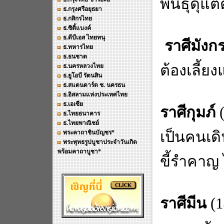
พันธุ์ดุแต
ธ.กรุงศรีอยุธยา
ธ.กสิกรไทย
ธ.ซิติ้แบงค์
ธ.ดีบีเอส ไทยทนุ
ราศีมังก
ธ.ทหารไทย
ธ.ธนชาต
ต้องเลี้
ธ.นครหลวงไทย
ธ.ยูโอบี รัตนสิน
ธ.สแตนดาร์ด ช. นครธน
ธ.อิสลามแห่งประเทศไทย
ธ.เอเซีย
ราศีกุมภ์
ธ.ไทยธนาคาร
ธ.ไทยพาณิชย์
เป็นคนเด
พระคาถาชินบัญชร*
พระพุทธรูปบูชาประจำวันเกิด
พร้อมคาถาบูชา*
ขี้รำคาญ 
ราศีมีน
(1