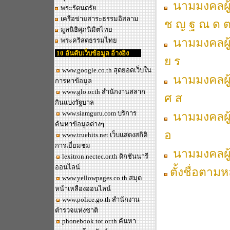
นามมงคลผู้เ
พระรัตนตรัย
เครือข่ายสาระธรรมอิสลาม
ช ญ ฐ ณ ด ต
มูลนิธิศุภนิมิตไทย
นามมงคลผู้เ
พระคริสตธรรมไทย
10 อันดับเว็บข้อมูล อ้างอิง
ย ร
www.google.co.th
สุดยอดเว็บใน
นามมงคลผู้เ
การหาข้อมูล
www.glo.or.th
สำนักงานสลาก
ศ ส
กินแบ่งรัฐบาล
www.siamguru.com
บริการ
นามมงคลผู้เ
ค้นหาข้อมูลต่างๆ
อ
www.truehits.net
เว็บแสดงสถิติ
การเยี่ยมชม
นามมงคลผู้เ
lexitron.nectec.or.th
ดิกชันนารี
ออนไลน์
ตั้งชื่อตาม
www.yellowpages.co.th
สมุด
หน้าเหลืองออนไลน์
www.police.go.th
สำนักงาน
ตำรวจแห่งชาติ
phonebook.tot.or.th
ค้นหา