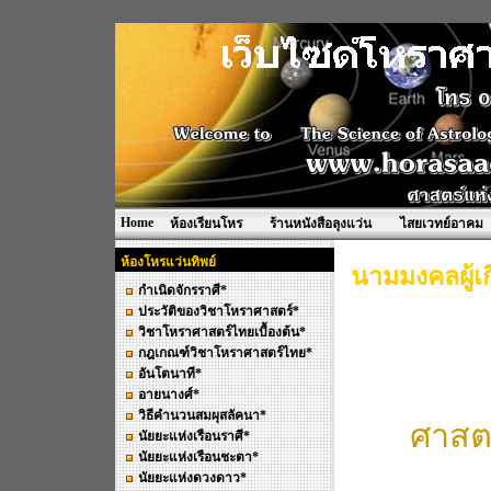
Home
ห้องเรียนโหร
ร้านหนังสือลุงแว่น
ไสยเวทย์อาคม
ห้องโหรแว่นทิพย์
นามมงคลผู้เก
กำเนิดจักรราศี*
ประวัติของวิชาโหราศาสตร์*
วิชาโหราศาสตร์ไทยเบื้องต้น*
กฎเกณฑ์วิชาโหราศาสตร์ไทย*
อันโตนาที*
อายนางศ์*
วิธีคำนวนสมผุสลัคนา*
ศาสตร
นัยยะแห่งเรือนราศี*
นัยยะแห่งเรือนชะตา*
นัยยะแห่งดวงดาว*