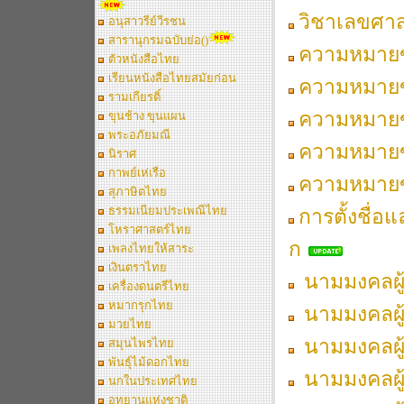
วิชาเลขศาส
อนุสาวรีย์วีรชน
สารานุกรมฉบับย่อ()
ความหมายข
ตัวหนังสือไทย
เรียนหนังสือไทยสมัยก่อน
ความหมายข
รามเกียรติ์
ความหมายข
ขุนช้าง ขุนแผน
พระอภัยมณี
ความหมายข
นิราศ
กาพย์เห่เรือ
ความหมายข
สุภาษิตไทย
ธรรมเนียมประเพณีไทย
การตั้งชื่อ
โหราศาสตร์ไทย
ก
เพลงไทยให้สาระ
เงินตราไทย
นามมงคลผู้เ
เครื่องดนตรีไทย
หมากรุกไทย
นามมงคลผู้เ
มวยไทย
นามมงคลผู้เ
สมุนไพรไทย
พันธุ์ไม้ดอกไทย
นามมงคลผู้เ
นกในประเทศไทย
อุทยานแห่งชาติ