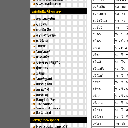
รมย์ธีรา
รม - ที - 
www.madoo.com
รมย์นลิน
รม - นะ -
หนังสือพิมพ์ไทย-เทศ
รมยเนตร
รม - ยะ 
กรุงเทพธุรกิจ
รมย์รวินท์
รม - ระ -
ข่าวสด
รมย์รุจี
รม - รุ - จ
คม ชัด ลึก
รมิดา
ระ - มิ - 
ฐานเศรษฐกิจ
เดลินิวส์
รมิตา
ระ - มิ - 
ไทยรัฐ
รเมศ
ระ - เมด
ไทยโพสท์
รวิชา
ระ - วิ - 
แนวหน้า
รวินท์
ระ - วิน
ประชาชาติธุรกิจ
ผู้จัดการ
รวินท์นิภา
ระ - วิน -
มติชน
รวินันท์
ระ - วิ - 
โพสท์ทูเดย์
รวิพร
ระ - วิ -
สยามธุรกิจ
รวิพล
ระ - วิ - 
สยามกีฬา
สยามรัฐ
รวิภา
ระ - วิ - 
Bangkok Post
รวิภาส
ระ - วิ -
The Nation
Voice of America
รวิสรา
ระ - วิ - 
BBC Thai
รวีนิภา
ระ - วี - 
Foreign newspaper
รศนา
รด - สะ 
New Straits Time MY