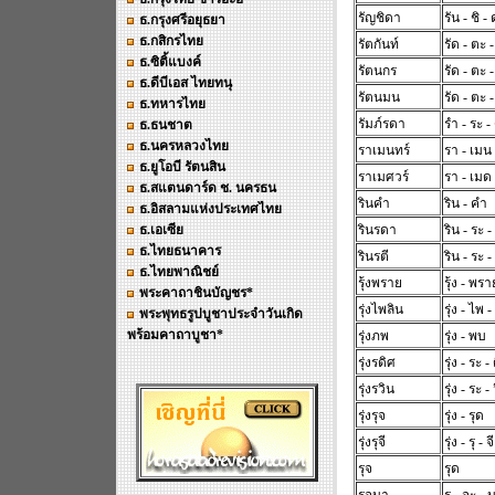
รัญชิดา
รัน - ชิ -
ธ.กรุงศรีอยุธยา
ธ.กสิกรไทย
รัตกันท์
รัด - ตะ -
ธ.ซิติ้แบงค์
รัตนกร
รัด - ตะ 
ธ.ดีบีเอส ไทยทนุ
รัตนมน
รัด - ตะ 
ธ.ทหารไทย
รัมภ์รดา
รำ - ระ -
ธ.ธนชาต
ธ.นครหลวงไทย
ราเมนทร์
รา - เมน
ธ.ยูโอบี รัตนสิน
ราเมศวร์
รา - เมด
ธ.สแตนดาร์ด ช. นครธน
รินคำ
ริน - คำ
ธ.อิสลามแห่งประเทศไทย
ธ.เอเซีย
รินรดา
ริน - ระ 
ธ.ไทยธนาคาร
รินรตี
ริน - ระ - 
ธ.ไทยพาณิชย์
รุ้งพราย
รุ้ง - พรา
พระคาถาชินบัญชร*
รุ่งไพลิน
รุ่ง - ไพ -
พระพุทธรูปบูชาประจำวันเกิด
พร้อมคาถาบูชา*
รุ่งภพ
รุ่ง - พบ
รุ่งรดิศ
รุ่ง - ระ -
รุ่งรวิน
รุ่ง - ระ -
รุ่งรุจ
รุ่ง - รุด
รุ่งรุจี
รุ่ง - รุ - จี
รุจ
รุด