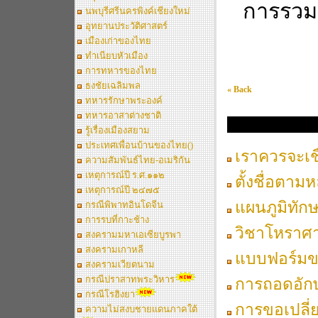
การรวม
นพบุรีศรีนครพิงค์เชียงใหม่
อุทยานประวัติศาสตร์
เมืองเก่าของไทย
ทำเนียบหัวเมือง
การทหารของไทย
ธงชัยเฉลิมพล
« Back
ทหารรักษาพระองค์
ทหารอาสาต่างชาติ
เพื่อชีวิตที่ดีกว่านิรัน
รู้เรื่องเมืองสยาม
ประเทศเพื่อนบ้านของไทย()
เราควรจะเช
ความสัมพันธ์ไทย-อเมริกัน
เหตุการณ์ปี ร.ศ.๑๑๒
ตั้งชื่อตาม
เหตุการณ์ปี ๒๔๗๕
แผนภูมิทัก
กรณีพิพาทอินโดจีน
การรบที่กาะช้าง
วิชาโหราศ
สงครามมหาเอเซียบูรพา
สงครามเกาหลี
แบบฟอร์มขอ
สงครามเวียตนาม
กรณีปราสาทพระวิหาร
การถอดอักษ
กรณีโรฮิงยา
การขอเปลี่
ความไม่สงบชายแดนภาคใต้