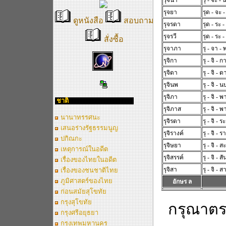
รุจนา
รุ - จะ - 
รุจยา
รุด - จะ 
ดูหนังสือ
สอบถาม
รุจรดา
รุด - ระ 
รุจรวี
รุด - ระ - 
สั่งซื้อ
รุจาภา
รุ - จา - 
รุจิกา
รุ - จิ - ก
รุจิดา
รุ - จิ - ด
รุจินพ
รุ - จิ - น
รุจิภา
รุ - จิ - พ
ชาติ
รุจิภาส
รุ - จิ - 
นานาทรรศนะ
รุจิรดา
รุ - จิ - ร
เสนอร่างรัฐธรรมนูญ
รุจิรางค์
รุ - จิ - ร
ปกิณกะ
รุจิษยา
รุ - จิ - ส
เหตุการณ์ในอดีต
รุจิสรรค์
รุ - จิ - สั
เรื่องของไทยในอดีต
รุจิสา
รุ - จิ - ส
เรื่องของชนชาติไทย
ภูมิศาสตร์ของไทย
อักษร ล
ก่อนสมัยสุโขทัย
กรุงสุโขทัย
กรุณาตร
กรุงศรีอยุธยา
กรุงเทพมหานคร