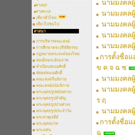
นามมงคลผู้เ
ทางบก
ทางทะเล
นามมงคลผู้เ
เที่ยวทั่วไทย
นามมงคลผู้เ
เที่ยวไปชมไป
ศาสนา
นามมงคลผู้เ
การบริหารคณะสงฆ์
นามมงคลผู้เ
การศึกษาพระปริยัติธรรม
กฎหมายพระสงฆ์ของไทย
การตั้งชื่อ
สมเด็จพระสังฆราช
ข ค จ ฉ ช
ทำเนียบสมณศักดิ์
พัดยศสมณศักดิ์
นามมงคลผู้เ
คณะสงฆ์จีนนิกาย
คณะสงฆ์อนัมนิกาย
นามมงคลผู้เ
พระพุทธรูปสมัยต่างๆ
พระพุทธรูปสำคัญ
ร ฤ
พระพุทธรูปปางต่างๆ
นามมงคลผู้เ
พระพุทธรูปประจำวัน
พระธาตุเจดีย์
การตั้งชื่อ
พระพุทธบาท
พระแท่น
ฉ