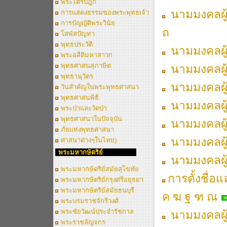
พระไตรปิฎก
นามมงคลผู้
การแสดงธรรมของพระพุทธเจ้า
การบัญญัติพระวินัย
ถ
โสพัสปัญหา
พุทธประวัติ
นามมงคลผู้เ
พระอสีติมหาสาวก
พุทธศาสนสุภาษิต
นามมงคลผู้เ
พุทธานุวัตร
นามมงคลผู้เ
วันสำคัญในพระพุทธศาสนา
พุทธศาสนพิธี
นามมงคลผู้เ
พระป่าและวัดป่า
พุทธศาสนาในปัจจุบัน
นามมงคลผู้เ
ภัยแห่งพุทธศาสนา
นามมงคลผู้เ
ศาสนาต่างๆในไทย)
พระมหากษัตริย์
นามมงคลผู้เ
พระมหากษัตริย์สมัยสุโขทัย
การตั้งชื่อ
พระมหากษัตริย์กรุงศรีอยุธยา
พระมหากษัตริย์สมัยธนบุรี
ค ฆ ฐ ฑ ณ
พระบรมราชจักรีวงศ์
พระชัยวัฒน์ประจำรัชกาล
นามมงคลผู้เ
พระราชลัญจกร