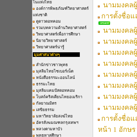
โนแห่งไทย
นามมงคลผู้เ
องค์การพิพธภัณฑ์วิทยาศาสตร์
การตั้งชื่อ
แห่งชาติ
ดูดาวดอทคอม
รวมบทความด้านวิทยาศาสตร์
นามมงคลผู้เ
วิทยาศาสตร์เพื่อการศึกษา
นามมงคลผู้เ
นิยายวิทยาศาสตร์
วิทยาศาสตร์น่ารู้
นามมงคลผู้เ
มุมศาสนาต่างๆ
นามมงคลผู้เ
สำนักข่าวชาวพุทธ
มุสลิมไทยไซเบอร์เน็ต
นามมงคลผู้เ
หนังสือธรรมะออนไลน์
นามมงคลผู้เ
ธรรมะไทย
มุสลิมแคมปัสดอทคอม
นามมงคลผู้เ
โบสถ์คริสเตียนไทยอเมริกา
กัลยาณมิตร
นามมงคลผู้เ
เสขิยธรรม
มหาวิทยาลัยสงฆ์ไทย
การตั้งชื่อ
อัครสังฆมณฑลกรุงเทพฯ
หน้า 1 อักษร
หลวงตามหาบัว
พุทธทาสศึกษา