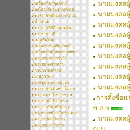
นามมงคลผู้เ
เครื่องราชกกุธภัณฑ์
ธงในองค์พระมหากษัตริย์
นามมงคลผู้เ
พระราชพิธีบรมราชาภิเษก
น้ำอภิเษก
นามมงคลผู้เ
พระราชพิธีสิบสองเดือน
นามมงคลผู้เ
พระราชานุกิจ
จอมทัพไทย
นามมงคลผู้เ
เครื่องราชอิสริยาภรณ์
เหรียญอันเนื่องจากการรบ
นามมงคลผู้เ
พระบรมมหาราชวัง
ประชุมพงศาวดาร
นามมงคลผู้เ
ราชการสงครามฯ
นามมงคลผู้เ
งานกู้ชาติฯ
ประชุมพระราชปุจฉา
นามมงคลผู้เ
พระราชหัตถเลขา ใน ร.๔
พระบรมราโชบายฯ ร.๕
การตั้งชื่อ
พระราชดำรัส ใน ร.๕
ข ค จ
พระราชนิพนธ์ ใน ร.๖
ร.๖ กับการป้องกันประเทศ
นามมงคลผู้
พระราชดำริใน ร.๗
พระบรมราโชวาท
ณ บ