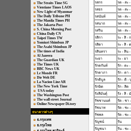
รสกร
รด - สะ 
The Straits Time SG
Vientiane Times LAOS
รสธร
รด - สะ 
New Light of Myanmar
The Daily Tribune PH
รสนันท์
รด - สะ -
The Manila Times PH
รสนาถ
รด - สะ 
The Jakarta Post
S. China Morning Post
รสริน
รด - สะ -
China Daily CN
รสิกา
ระ - สิ - 
Taipei Times TW
Yomiuri Shimbun JP
รสิตา
ระ - สิ - 
The Asahi Shimbun JP
The times of India
รสินทรา
ระ - สิน 
Al Jazeera
ระยา
ระ - ยา
The Guardian UK
The Times UK
รักตกันท์
รัก - ตะ -
BBC News UK
รักตาภา
รัก - ตา 
Le Monde FR
Die Welt DE
รักติบูล
รัก - ติ - 
La Nacion Line AR
The New York Time
รักษิต
รัก - สิด
USA today
รังสิมันตุ์
รัง - สิ - 
The Washington Post
The wall street Journal
รัชชานนท์
รัด - ชา 
Online Newspaper Di.tory
รัชนาท
รัด - ชะ 
ธนาคารต่างๆ
รัชพล
รัด - ชะ 
ธ.กรุงเทพ
รัญชน์
รัน
ธ.กรุงไทย
รัญชนา
รัน - ชะ 
ธ.กรุงไทย ชาริอะฮ์