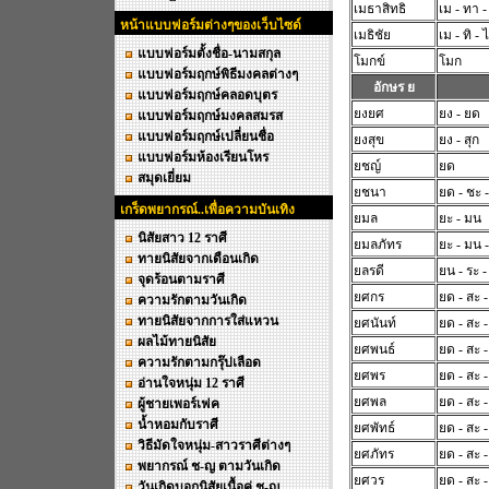
เมธาสิทธิ
เม - ทา -
หน้าแบบฟอร์มต่างๆของเว็บไซด์
เมธิชัย
เม - ทิ - 
แบบฟอร์มตั้งชื่อ-นามสกุล
โมกข์
โมก
แบบฟอร์มฤกษ์พิธีมงคลต่างๆ
อักษร ย
แบบฟอร์มฤกษ์คลอดบุตร
ยงยศ
ยง - ยด
แบบฟอร์มฤกษ์มงคลสมรส
แบบฟอร์มฤกษ์เปลี่ยนชื่อ
ยงสุข
ยง - สุก
แบบฟอร์มห้องเรียนโหร
ยชญ์
ยด
สมุดเยี่ยม
ยชนา
ยด - ชะ 
เกร็ดพยากรณ์..เพื่อความบันเทิง
ยมล
ยะ - มน
นิสัยสาว 12 ราศี
ยมลภัทร
ยะ - มน -
ทายนิสัยจากเดือนเกิด
ยลรดี
ยน - ระ - 
จุดร้อนตามราศี
ยศกร
ยด - สะ 
ความรักตามวันเกิด
ทายนิสัยจากการใส่แหวน
ยศนันท์
ยด - สะ 
ผลไม้ทายนิสัย
ยศพนธ์
ยด - สะ 
ความรักตามกรุ๊ปเลือด
ยศพร
ยด - สะ 
อ่านใจหนุ่ม 12 ราศี
ยศพล
ยด - สะ 
ผู้ชายเพอร์เฟค
น้ำหอมกับราศี
ยศพัทธ์
ยด - สะ -
วิธีมัดใจหนุ่ม-สาวราศีต่างๆ
ยศภัทร
ยด - สะ -
พยากรณ์ ช-ญ ตามวันเกิด
ยศวร
ยด - สะ 
วันเกิดบอกนิสัยเนื้อคู่ ช-ญ