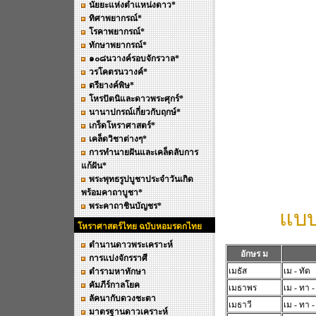
นัยยะแห่งตำแหน่งดาว*
ทิศาพยากรณ์*
โรคาพยากรณ์*
ทักษาพยากรณ์*
๑๐๘นวางค์รอบจักรวาล*
วรโคตรนวางค์*
ตรียางค์พิษ*
โหรปัตนิและดาวพระศุกร์*
นานาปกรณ์เกี่ยวกับฤกษ์*
เกร็ดโหราศาสตร์*
เคล็ดวิชาต่างๆ*
การทำนายฝันและเคล็ดลับการ
แก้ฝัน*
พระพุทธรูปบูชาประจำวันเกิด
พร้อมคาถาบูชา*
พระคาถาชินบัญชร*
แบบ
โหราศาสตร์ไทย ฉบับหอมรดกไทย
ตำนานดาวพระเคราะห์
อักษร ม
การแบ่งจักรราศี
เมธัส
เม - ทัด
ตำรามหาทักษา
คัมภีร์กาลโยค
เมธาพร
เม - ทา 
ลัคนากับดวงชะตา
เมธาวี
เม - ทา - 
มาตรฐานดาวเคราะห์