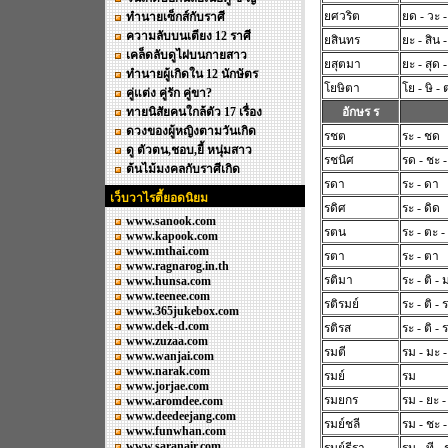
ยศวริต
ยด - วะ -
ทำนายเซ็กส์กับราศี
ความลับบนเตียง 12 ราศี
ยสินทร
ยะ - สิน 
เคล็ดลับดูไฝบนกายสาว
ยสุตมา
ยะ - สุด 
ทำนายผู้เกิดใน 12 นักษัตร
โยษิตา
โย - ษิ -
คู่แต่ง คู่รัก คู่ขา?
ทายนิสัยคนใกล้ตัว 17 เรื่อง
อักษร ร
ดวงของผู้หญิงตามวันเกิด
รชต
ระ - ชด
ดู ตัวตน,ชอบ,ยี้ หนุ่มสาว
รชนิศ
รด - ชะ -
ต้นไม้มงคลกับราศีเกิด
รดา
ระ - ดา
เว็บวาไรตี้ยอดนิยม
รดิศ
ระ - ดิด
www.sanook.com
รตน
ระ - ตะ -
www.kapook.com
www.mthai.com
รตา
ระ - ตา
www.ragnarog.in.th
รติมา
ระ - ติ - 
www.hunsa.com
www.teenee.com
รติรมย์
ระ - ติ - 
www.365jukebox.com
www.dek-d.com
รติรส
ระ - ติ - 
www.zuzaa.com
รมตี
รม - มะ -
www.wanjai.com
www.narak.com
รมย์
รม
www.jorjae.com
รมยกร
รม - ยะ 
www.aromdee.com
www.deedeejang.com
รมย์ชลี
รม - ชะ - 
www.funwhan.com
www.saranair.com