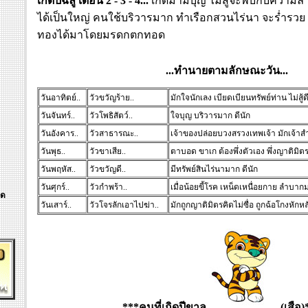
เกิดปีฉลู เดือน 2 - 3 - 4...
เกิดมามีบุญ ไม่สู้จะพบกับควา
ได้เป็นใหญ่ คนใช้บริวารมาก ทำเรือกสวนไร่นา จะร่ำรวย ค้
ทองได้มาโดยมรดกตกทอด
...ทำนายตามลักษณะวัน...
วันอาทิตย์..
วัวขวัญร้าย..
มักใจนักเลง เบียดเบียนทรัพย์ท่าน ไม่สู้ด
วันจันทร์..
วัวโพธิสัตว์..
ใจบุญ บริวารมาก ดีนัก
วันอังคาร..
วัวสาธารณะ..
เจ้าของปล่อยบวงสรวงเทพเจ้า มักเจ้าสำร
วันพุธ..
วัวขาเสีย..
ตาบอด ขาเก ต้องพึ่งตัวเอง พึ่งญาติมิต
วันพฤหัส..
วัวขวัญดี..
มีทรัพย์สินไร่นามาก ดีนัก
วันศุกร์..
วัวกำพร้า..
เมื่อน้อยขี้โรค เหน็ดเหนื่อยกาย ลำบากมา
ิด
วันเสาร์..
วัวโจรลักเอาไปฆ่า..
มักถูกญาติมิตรคิดไม่ซื่อ ถูกฉ้อโกงหักหล
***คนที่เกิด
ปีขาล
(เสือ)