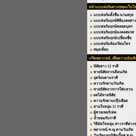
หน้าแบบฟอร์มต่างๆของเว็บไซ
แบบฟอร์มตั้งชื่อ-นามสกุล
แบบฟอร์มฤกษ์พิธีมงคลต่า
แบบฟอร์มฤกษ์คลอดบุตร
แบบฟอร์มฤกษ์มงคลสมรส
แบบฟอร์มฤกษ์เปลี่ยนชื่อ
แบบฟอร์มห้องเรียนโหร
สมุดเยี่ยม
เกร็ดพยากรณ์..เพื่อความบันเทิ
นิสัยสาว 12 ราศี
ทายนิสัยจากเดือนเกิด
จุดร้อนตามราศี
ความรักตามวันเกิด
ทายนิสัยจากการใส่แหวน
ผลไม้ทายนิสัย
ความรักตามกรุ๊ปเลือด
อ่านใจหนุ่ม 12 ราศี
ผู้ชายเพอร์เฟค
น้ำหอมกับราศี
วิธีมัดใจหนุ่ม-สาวราศีต่างๆ
พยากรณ์ ช-ญ ตามวันเกิด
วันเกิดบอกนิสัยเนื้อคู่ ช-ญ