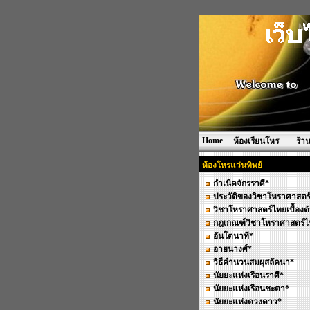
Home
ห้องเรียนโหร
ร้า
ห้องโหรแว่นทิพย์
กำเนิดจักรราศี*
ประวัติของวิชาโหราศาสตร
วิชาโหราศาสตร์ไทยเบื้องต
กฎเกณฑ์วิชาโหราศาสตร์ไ
อันโตนาที*
อายนางศ์*
วิธีคำนวนสมผุสลัคนา*
นัยยะแห่งเรือนราศี*
นัยยะแห่งเรือนชะตา*
นัยยะแห่งดวงดาว*