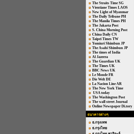
The Straits Time SG
Vientiane Times LAOS
New Light of Myanmar
The Daily Tribune PH
The Manila Times PH
The Jakarta Post
S. China Morning Post
China Daily CN
Taipei Times TW
Yomiuri Shimbun JP
The Asahi Shimbun JP
The times of India
Al Jazeera
The Guardian UK
The Times UK
BBC News UK
Le Monde FR
Die Welt DE
La Nacion Line AR
The New York Time
USA today
The Washington Post
The wall street Journal
Online Newspaper Di.tory
ธนาคารต่างๆ
ธ.กรุงเทพ
ธ.กรุงไทย
ธ.กรุงไทย ชาริอะฮ์