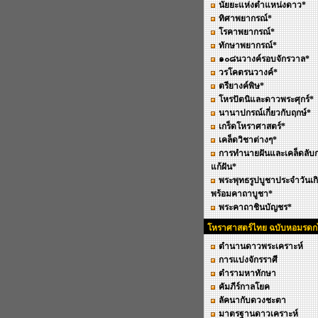
นัยยะแห่งตำแหน่งดาว*
ทิศาพยากรณ์*
โรคาพยากรณ์*
ทักษาพยากรณ์*
๑๐๘นวางค์รอบจักรวาล*
วรโคตรนวางค์*
ตรียางค์พิษ*
โหรปัตนิและดาวพระศุกร์*
นานาปกรณ์เกี่ยวกับฤกษ์*
เกร็ดโหราศาสตร์*
เคล็ดวิชาต่างๆ*
การทำนายฝันและเคล็ดลับ
แก้ฝัน*
พระพุทธรูปบูชาประจำวันเก
พร้อมคาถาบูชา*
พระคาถาชินบัญชร*
โหราศาสตร์ไทย ฉบับหอมรด
ตำนานดาวพระเคราะห์
การแบ่งจักรราศี
ตำรามหาทักษา
คัมภีร์กาลโยค
ลัคนากับดวงชะตา
มาตรฐานดาวเคราะห์