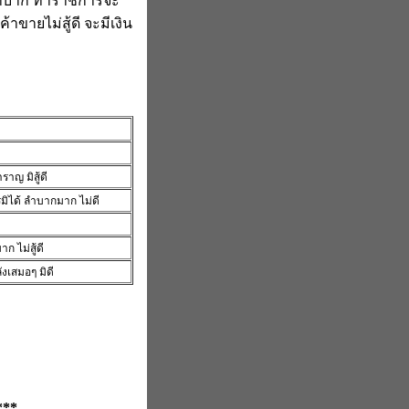
มลำบาก ทำราชการจะ
าขายไม่สู้ดี จะมีเงิน
ี
าญ มิสู้ดี
รมิได้ ลำบากมาก ไม่ดี
ก ไม่สู้ดี
ังเสมอๆ มิดี
***