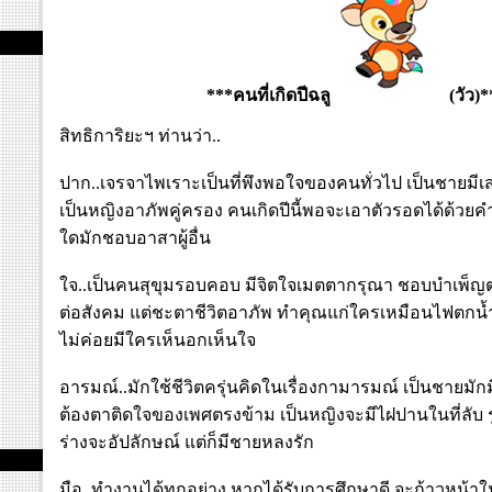
***คนที่เกิด
ปีฉลู
(วัว)*
สิทธิการิยะฯ ท่านว่า..
ปาก..เจรจาไพเราะเป็นที่พึงพอใจของคนทั่วไป เป็นชายมีเส
เป็นหญิงอาภัพคู่ครอง คนเกิดปีนี้พอจะเอาตัวรอดได้ด้วยคำ
ใดมักชอบอาสาผู้อื่น
ใจ..เป็นคนสุขุมรอบคอบ มีจิตใจเมตตากรุณา ชอบบำเพ็ญ
ต่อสังคม แต่ชะตาชีวิตอาภัพ ทำคุณแก่ใครเหมือนไฟตกน้
ไม่ค่อยมีใครเห็นอกเห็นใจ
อารมณ์..มักใช้ชีวิตครุ่นคิดในเรื่องกามารมณ์ เป็นชายมักมีม
ต้องตาติดใจของเพศตรงข้าม เป็นหญิงจะมีไฝปานในที่ลับ ร
ร่างจะอัปลักษณ์ แต่ก็มีชายหลงรัก
มือ..ทำงานได้ทุกอย่าง หากได้รับการศึกษาดี จะก้าวหน้าในว