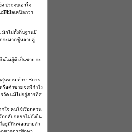
แข็ง ประจบเอาใจ
นมีฝีมือเหนือกว่า
่ มักไปตั้งถิ่นฐานมี
มักจะมากชู้หลายคู่
นไม่สู้ดี เป็นชาย จะ
ุญสุนทาน ทำราชการ
าหรือค้าขาย จะมีกำไร
วัด แม้ไปอยู่สารทิศ
ยากใจ คนใช้เรือกสวน
ักกลับกลอกไม่ยั่งยืน
อยู่มีกินพอสบายตัว
หากขาดการศึกษา