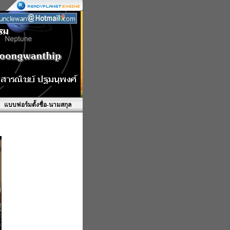
แบบฟอร์มตั้งชื่อ-นามสกุล