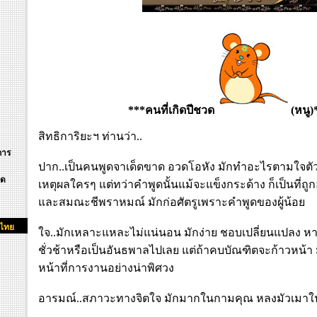
***คนที่เกิด
ปีชวด
(หนู)
สิทธิการิยะฯ ท่านว่า..
การ
ปาก..เป็นคนพูดจาเด็ดขาด อวดโอหัง มักทำอะไรตามใจตัวเอ
ิด
เหตุผลใครๆ แต่ทว่าคำพูดนั้นแม้จะแข็งกระด้าง ก็เป็นที่ถ
และสมณะชีพราหมณ์ มักก่อศัตรูเพราะคำพูดของผู้น้อย
กไทย
ใจ..มักเหลาะแหละไม่แน่นอน มักง่าย ชอบเปลี่ยนแปลง หากมี
ชั่วช้าหรือเป็นอันธพาลไปเลย แต่ถ้าคบบัณฑิตจะก้าวหน้า 
หน้าที่การงานอย่างน่าพิศวง
อารมณ์..สภาวะทางจิตใจ มักมากในกามคุณ หลงมัวเมาใน