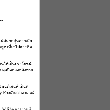
**
น่ห์มากชู้หลายเมีย
พูด เที่ยวไปสารทิศ
ตนให้เป็นประโยชน์
ำ ดุจปิดทองหลังพระ
นต์เสน่ห์ เป็นที่
ูปร่างมักสง่างาม แม้
ิถีชีวิต การงานที่