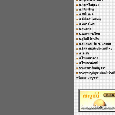
ธ.กรุงศรีอยุธยา
ธ.กสิกรไทย
ธ.ซิติ้แบงค์
ธ.ดีบีเอส ไทยทนุ
ธ.ทหารไทย
ธ.ธนชาต
ธ.นครหลวงไทย
ธ.ยูโอบี รัตนสิน
ธ.สแตนดาร์ด ช. นครธน
ธ.อิสลามแห่งประเทศไทย
ธ.เอเซีย
ธ.ไทยธนาคาร
ธ.ไทยพาณิชย์
พระคาถาชินบัญชร*
พระพุทธรูปบูชาประจำวันเก
พร้อมคาถาบูชา*