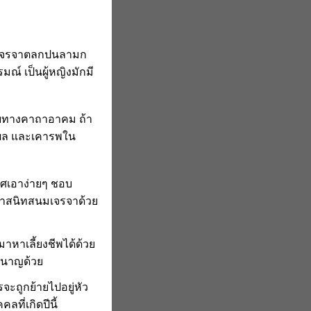
์ เจรจาตลกปนลามก
์ เป็นผู้หญิงมักมี
ชอบทางคาถาอาคม ถ้า
ตุผล และเคารพใน
เพศเอาง่ายๆ ชอบ
ศมาสนิทสนมเจรจาด้วย
หาเลี้ยงชีพได้ด้วย
ชำนาญด้วย
จะถูกย้ายไปอยู่หัว
ที่เกิดปีนี้