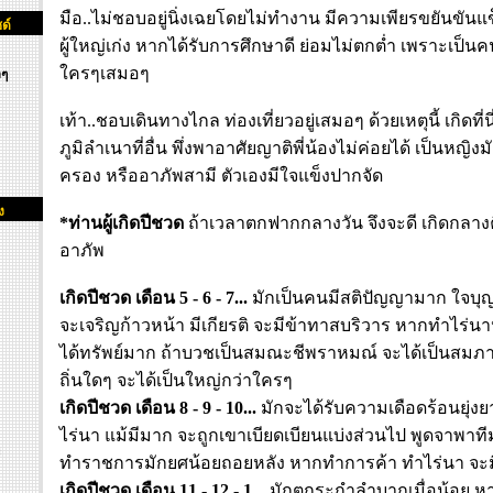
มือ..ไม่ชอบอยู่นิ่งเฉยโดยไม่ทำงาน มีความเพียรขยันขัน
ด์
ผู้ใหญ่เก่ง หากได้รับการศึกษาดี ย่อมไม่ตกต่ำ เพราะเป็นค
ใครๆเสมอๆ
งๆ
เท้า..ชอบเดินทางไกล ท่องเที่ยวอยู่เสมอๆ ด้วยเหตุนี้ เกิดที่นี
ภูมิลำเนาที่อื่น พึ่งพาอาศัยญาติพี่น้องไม่ค่อยได้ เป็นหญิง
ครอง หรืออาภัพสามี ตัวเองมีใจแข็งปากจัด
ง
*ท่านผู้เกิดปีชวด
ถ้าเวลาตกฟากกลางวัน จึงจะดี เกิดกลางคื
อาภัพ
เกิดปีชวด เดือน 5 - 6 - 7...
มักเป็นคนมีสติปัญญามาก ใจบ
จะเจริญก้าวหน้า มีเกียรติ จะมีข้าทาสบริวาร หากทำไร่น
ได้ทรัพย์มาก ถ้าบวชเป็นสมณะชีพราหมณ์ จะได้เป็นสมภาร
ถิ่นใดๆ จะได้เป็นใหญ่กว่าใครๆ
เกิดปีชวด เดือน 8 - 9 - 10...
มักจะได้รับความเดือดร้อนยุ่ง
ไร่นา แม้มีมาก จะถูกเขาเบียดเบียนแบ่งส่วนไป พูดจาพาทีม
ทำราชการมักยศน้อยถอยหลัง หากทำการค้า ทำไร่นา จะมี
เกิดปีชวด เดือน 11 - 12 - 1...
มักตกระกำลำบากเมื่อน้อย 