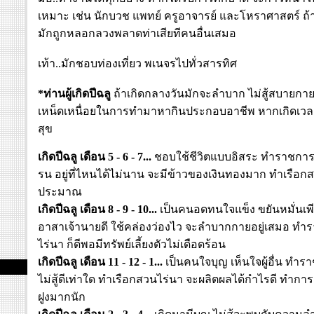
เหมาะ เช่น นักบวช แพทย์ ครูอาจารย์ และโหราศาสตร์ ถ้
มักถูกหลอกลวงพลาดท่าเสียทีคนอื่นเสมอ
เท้า..มักชอบท่องเที่ยว พเนจรไปทั่วสารทิศ
*ท่านผู้เกิดปีฉลู
ถ้าเกิดกลางวันมักจะลำบาก ไม่สู้สบายกา
เหน็ดเหนื่อยในการทำมาหากินประกอบอาชีพ หากเกิดเวล
สุข
เกิดปีฉลู เดือน 5 - 6 - 7...
ชอบใช้ชีวิตแบบอิสระ ทำราชการจะ
รน อยู่ที่ไหนได้ไม่นาน จะมีข้าวของเงินทองมาก ทำเรือก
ประมาณ
เกิดปีฉลู เดือน 8 - 9 - 10...
เป็นคนอดทนใจแข็ง ขยันหมั่นเพี
อาสาเจ้านายดี ใช้คล่องว่องไว จะลำบากกายอยู่เสมอ ทำ
ไร่นา ก็ดีพอมีทรัพย์เลี้ยงตัวไม่เดือดร้อน
เกิดปีฉลู เดือน 11 - 12 - 1...
เป็นคนใจบุญ เห็นใจผู้อื่น ทำ
ไม่สู้ดีเท่าใด ทำเรือกสวนไร่นา จะผลิตผลได้กำไรดี ทำการค้าก
ฝูงมากนัก