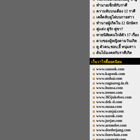
ทำนายเซ็กส์กับราศี
ความลับบนเตียง 12 ราศี
เคล็ดลับดูไฝบนกายสาว
ทำนายผู้เกิดใน 12 นักษัตร
คู่แต่ง คู่รัก คู่ขา?
ทายนิสัยคนใกล้ตัว 17 เรื่อง
ดวงของผู้หญิงตามวันเกิด
ดู ตัวตน,ชอบ,ยี้ หนุ่มสาว
ต้นไม้มงคลกับราศีเกิด
เว็บวาไรตี้ยอดนิยม
www.sanook.com
www.kapook.com
www.mthai.com
www.ragnarog.in.th
www.hunsa.com
www.teenee.com
www.365jukebox.com
www.dek-d.com
www.zuzaa.com
www.wanjai.com
www.narak.com
www.jorjae.com
www.aromdee.com
www.deedeejang.com
www.funwhan.com
www.saranair.com