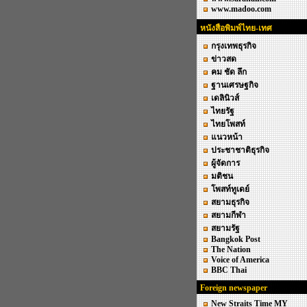
www.madoo.com
หนังสือพิมพ์ไทย-เทศ
กรุงเทพธุรกิจ
ข่าวสด
คม ชัด ลึก
ฐานเศรษฐกิจ
เดลินิวส์
ไทยรัฐ
ไทยโพสท์
แนวหน้า
ประชาชาติธุรกิจ
ผู้จัดการ
มติชน
โพสท์ทูเดย์
สยามธุรกิจ
สยามกีฬา
สยามรัฐ
Bangkok Post
The Nation
Voice of America
BBC Thai
Foreign newspaper
New Straits Time MY