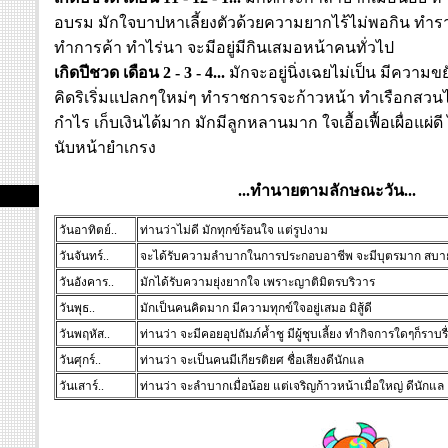
อบรม มักใจบาปหาเลี้ยงตัวด้วยความยากไร้ไม่พอกิน ทำ
ทำการค้า ทำไร่นา จะมีอยู่มีกินเสมอหน้าคนทั่วไป
เกิดปีชวด เดือน 2 - 3 - 4...
มักจะอยู่นิ่งเฉยไม่เป็น มีความขย
คิดริเริ่มแปลกๆใหม่ๆ ทำราชการจะก้าวหน้า ทำเรือกสวนไร่
กำไร เก็บเงินได้มาก มักมีลูกหลานมาก ใจเอื้อเฟื้อเผื่อแผ่ดี 
นับหน้ายำเกรง
...
ทำนายตามลักษณะวัน...
วันอาทิตย์..
ท่านว่าไม่ดี มักทุกข์ร้อนใจ แต่รูปงาม
วันจันทร์..
จะได้รับความลำบากในการประกอบอาชีพ จะมีบุตรมาก สบายเ
วันอังคาร..
มักได้รับความยุ่งยากใจ เพราะญาติมิตรบริวาร
วันพุธ..
มักเป็นคนคิดมาก มีความทุกข์ใจอยู่เสมอ มิสู้ดี
วันพฤหัส..
ท่านว่า จะมีคอยอุปถัมภ์ค้ำชู มีผู้ชุบเลี้ยง ทำกิจการใดๆก็ราบร
วันศุกร์..
ท่านว่า จะเป็นคนมีเกียรติยศ ชื่อเสียงดีนักแล
วันเสาร์..
ท่านว่า จะลำบากเมื่อน้อย แต่เจริญก้าวหน้าเมื่อใหญ่ ดีนักแล