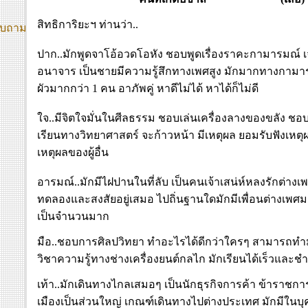
สิทธิการิยะฯ ท่านว่า..
บถาม
ปาก..มักพูดจาโอ้อวดโอหัง ชอบพูดเรื่องราคะกามารมณ
อนาจาร เป็นชายมีความรู้สึกทางเพศสูง มักมากทางกามารมณ
ผัวมากกว่า 1 คน อาภัพคู่ หาดีไม่ได้ หาได้ก็ไม่ดี
ใจ..มีจิตใจมั่นในศีลธรรม ชอบเล่นเครื่องลางของขลัง 
เรียนทางวิทยาศาสตร์ จะก้าวหน้า มีเหตุผล ยอมรับฟังเห
เหตุผลของผู้อื่น
อารมณ์..มักมีไฝปานในที่ลับ เป็นคนเจ้าเสน่ห์หลงรักต่าง
ทดลองและสงสัยอยู่เสมอ ไปถิ่นฐานใดมักมีเพื่อนต่างเพ
เป็นจำนวนมาก
มือ..ชอบการศิลปวิทยา ทำอะไรได้ดีกว่าใครๆ สามารถทำมา
วิชาความรู้ทางช่างเครื่องยนต์กลไก มักเรียนได้เร็วและ
เท้า..มักเดินทางไกลเสมอๆ เป็นนักธุรกิจการค้า ข้าราชการ
เมืองเป็นส่วนใหญ่ เกณฑ์เดินทางไปต่างประเทศ มักมีในบุคคล