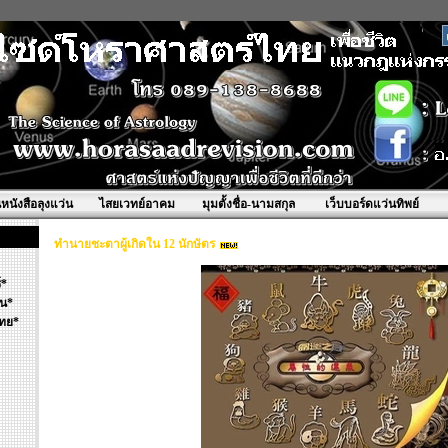
นหนังสือลุงแว่น
ไสยเวทย์อาคม
มุมตั้งชื่อ-นามสกุล
เว็บบอร์ดแว่นทิพย์
ทำนายชะตาผู้เกิดใน 12 นักษัตร
์*
้น*
ทย*