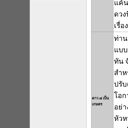
แค้น
ดวงน
เรื่อ
ท่าน
แบบเ
ทัน 
สำหร
ปรับ
โอก
ดาว ๘ เป็น
เกษตร
อย่า
หัวห