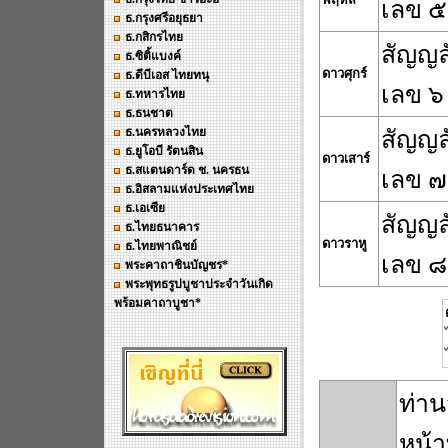
เลข ๕
ธ.กรุงศรีอยุธยา
ธ.กสิกรไทย
สัญญล
ธ.ซิติ้แบงค์
ดาวศุกร์
ธ.ดีบีเอส ไทยทนุ
เลข ๖
ธ.ทหารไทย
ธ.ธนชาต
ธ.นครหลวงไทย
สัญญล
ธ.ยูโอบี รัตนสิน
ดาวเสาร์
ธ.สแตนดาร์ด ช. นครธน
เลข ๗
ธ.อิสลามแห่งประเทศไทย
ธ.เอเซีย
สัญญล
ธ.ไทยธนาคาร
ดาวราหู
ธ.ไทยพาณิชย์
เลข ๘
พระคาถาชินบัญชร*
พระพุทธรูปบูชาประจำวันเกิด
พร้อมคาถาบูชา*
ท่าน
หน้