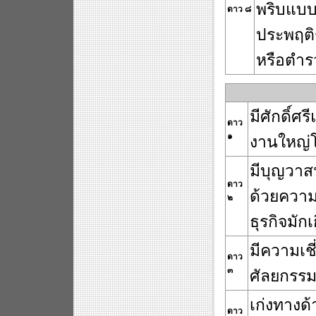
พริบแบบ
ดาว ๘
ประพฤติช
หรือตำรว
มีศักดิ์ศ
ดาว
๑
งานใหญ่
มีบุญวาสน
ดาว
ด้วยความ
๒
.........
ธุรกิจมัก
มีความเ
ดาว
๓
ศัลยกรร
เก่งทางด้
ดาว