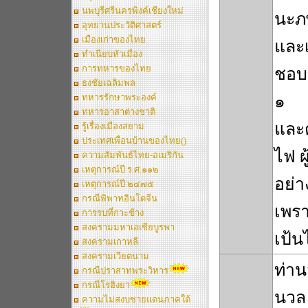
นพบุรีศรีนครพิงค์เชียงใหม่
นะภพ
อุทยานประวัติศาสตร์
เมืองเก่าของไทย
และเ
ทำเนียบหัวเมือง
การทหารของไทย
ชอบ
ธงชัยเฉลิมพล
ทหารรักษาพระองค์
๑
ทหารอาสาต่างชาติ
และต
รู้เรื่องเมืองสยาม
ประเทศเพื่อนบ้านของไทย()
ไฟ ผู
ความสัมพันธ์ไทย-อเมริกัน
เหตุการณ์ปี ร.ศ.๑๑๒
อย่า
เหตุการณ์ปี ๒๔๗๕
กรณีพิพาทอินโดจีน
เพรา
การรบที่กาะช้าง
สงครามมหาเอเซียบูรพา
เป้น
สงครามเกาหลี
สงครามเวียตนาม
ท่าน
กรณีปราสาทพระวิหาร
กรณีโรฮิงยา
นวล 
ความไม่สงบชายแดนภาคใต้