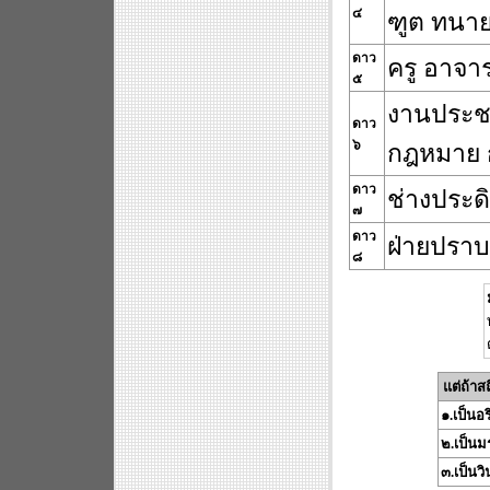
๔
ฑูต ทนา
ดาว
ครู อาจาร
๕
งานประชา
ดาว
๖
กฎหมาย 
ดาว
ช่างประดิ
๗
ดาว
ฝ่ายปรา
๘
แต่ถ้าส
๑.เป็นอร
๒.เป็น
๓.เป็นว