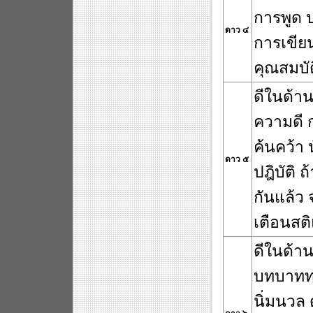
การพูด 
ดาว ๔
การเขียน
คุณสมบั
ดีในด้าน
ความดี 
ค้นคว้า
ดาว ๕
ปฎิบัติ
กันแล้ว 
เตือนสต
ดีในด้า
บทบาททา
นิ่มนวล