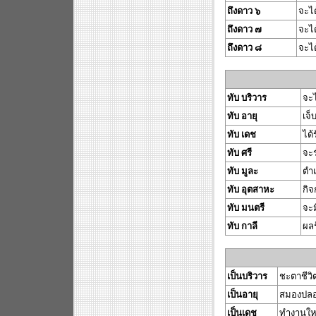
ถึงดาว ๖
จะไ
ถึงดาว ๗
จะได
ถึงดาว ๘
จะได
ทับ บริวาร
จะไ
ทับ อายุ
เจ็
ทับ เดช
ได้
ทับ ศรี
จะร
ทับ มูละ
ตำแ
ทับ อุตสาหะ
กิจ
ทับ มนตรี
จะม
ทับ กาลี
ผลร
เป็นบริวาร
ชะตาชีวิต
เป็นอายุ
สมองปลอด
เป็นเดช
ทำงานใหญ