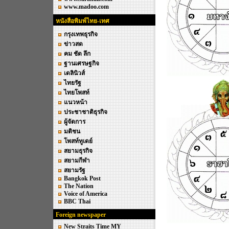
www.madoo.com
หนังสือพิมพ์ไทย-เทศ
กรุงเทพธุรกิจ
ข่าวสด
คม ชัด ลึก
ฐานเศรษฐกิจ
เดลินิวส์
ไทยรัฐ
ไทยโพสท์
แนวหน้า
ประชาชาติธุรกิจ
ผู้จัดการ
มติชน
โพสท์ทูเดย์
สยามธุรกิจ
สยามกีฬา
สยามรัฐ
Bangkok Post
The Nation
Voice of America
BBC Thai
Foreign newspaper
New Straits Time MY