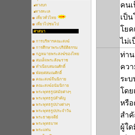
คนเป
ทางบก
ทางทะเล
เป็น
เที่ยวทั่วไทย
เที่ยวไปชมไป
โยคเ
ศาสนา
ไม่เ
การบริหารคณะสงฆ์
การศึกษาพระปริยัติธรรม
ท่าน
กฎหมายพระสงฆ์ของไทย
สมเด็จพระสังฆราช
ความ
ทำเนียบสมณศักดิ์
พัดยศสมณศักดิ์
ระบบ
คณะสงฆ์จีนนิกาย
คณะสงฆ์อนัมนิกาย
โดย
พระพุทธรูปสมัยต่างๆ
พระพุทธรูปสำคัญ
หรือ
พระพุทธรูปปางต่างๆ
พระพุทธรูปประจำวัน
สำค
พระธาตุเจดีย์
พระพุทธบาท
ผู้ใ
พระแท่น