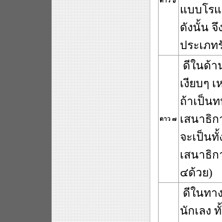
ดาว ๖
แบบโรแม
ดังนั้น
ประเภทร
ดีในด้า
เงียบๆ 
ถ้าเป็น
เสนาธิกา
ดาว ๗
จะเป็นทั
เสนาธิก
๔ด้วย)
ดีในทางม
นักเลง ท