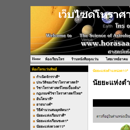
Home
ห้องเรียนโหร
ร้านหนังสือลุงแว่น
ไสยเวทย์อาคม
ห้องโหรแว่นทิพย์
นัยยะแห่งตำแหน่งดาว*
กำเนิดจักรราศี*
นัยยะแห่งต
ประวัติของวิชาโหราศาสตร์*
วิชาโหราศาสตร์ไทยเบื้องต้น*
กฎเกณฑ์วิชาโหราศาสตร์ไทย*
อันโตนาที*
อายนางศ์*
วิธีคำนวนสมผุสลัคนา*
นัยยะแห่งเรือนราศี*
นัยยะแห่งเรือนชะตา*
นัยยะแห่งดวงดาว*