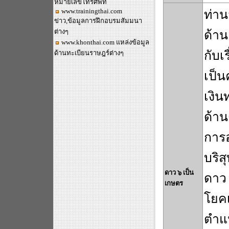
หมายเลขโทรศัพท์
www.trainingthai.com
ท่าน
ข่าว,ข้อมูลการฝึกอบรมสัมมนา
ต่างๆ
ด้า
www.khonthai.com
แหล่งข้อมูล
กับเร
ด้านทะเบียนราษฎร์ต่างๆ
เป็น
เงิน
ด้า
การอ
บริส
ดาว ๖ เป็น
ดาว 
เกษตร
โยคเ
ตำแ