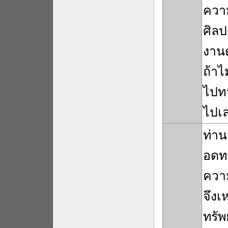
ความ
ศิลป
งานด
ถ้าไ
ไปทา
ไปเล
ท่าน
อดทน
ความ
จึง
ทรัพ