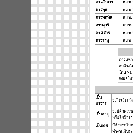
ดาวอังคาร
หมายถ
ดาวพุธ
หมายถ
ดาวพฤหัส
หมายถ
ดาวศุกร์
หมายถ
ดาวเสาร์
หมายถ
ดาวราหู
หมายถ
ดาวมหา
ลบล้างโท
โทษ หมา
ส่งผลในวิ
เป็น
จะได้เรียนวิ
บริวาร
จะมีผิวพรรณส
เป็นอายุ
หรือไฝฝ้ารา
มีอำนาจในกา
เป็นเดช
.................
ทำงานมีประ