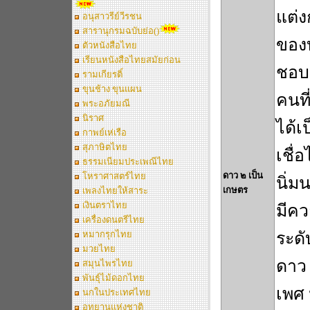
แต่ง
อนุสาวรีย์วีรชน
สารานุกรมฉบับย่อ()
ของบ
ตัวหนังสือไทย
เรียนหนังสือไทยสมัยก่อน
ชอบ
รามเกียรติ์
ขุนช้าง ขุนแผน
คนที
พระอภัยมณี
นิราศ
ได้เ
กาพย์เห่เรือ
สุภาษิตไทย
เชื่
ธรรมเนียมประเพณีไทย
ดาว ๒ เป็น
โหราศาสตร์ไทย
นิ่ม
เกษตร
เพลงไทยให้สาระ
เงินตราไทย
มีคว
เครื่องดนตรีไทย
หมากรุกไทย
ระดั
มวยไทย
ดาว 
สมุนไพรไทย
พันธุ์ไม้ดอกไทย
เพศ 
นกในประเทศไทย
อุทยานแห่งชาติ