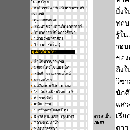
โนแห่งไทย
องค์การพิพธภัณฑ์วิทยาศาสตร์
ยิ่ง
แห่งชาติ
ดูดาวดอทคอม
ทฤษฎ
รวมบทความด้านวิทยาศาสตร์
วิทยาศาสตร์เพื่อการศึกษา
รู้ใ
นิยายวิทยาศาสตร์
วิทยาศาสตร์น่ารู้
รอบ
มุมศาสนาต่างๆ
ของด
สำนักข่าวชาวพุทธ
มุสลิมไทยไซเบอร์เน็ต
ถึง
หนังสือธรรมะออนไลน์
วิชา
ธรรมะไทย
มุสลิมแคมปัสดอทคอม
นักศ
โบสถ์คริสเตียนไทยอเมริกา
กัลยาณมิตร
แสวง
เสขิยธรรม
มหาวิทยาลัยสงฆ์ไทย
เรีย
อัครสังฆมณฑลกรุงเทพฯ
ดาว ๕ เป็น
หลวงตามหาบัว
เกษตร
ดาว 
........................
พุทธทาสศึกษา