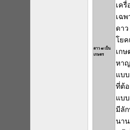
เครื
เฉพา
ดาว 
โยคเ
ดาว ๗ เป็น
เกษ
เกษตร
หาญ 
แบบเ
ที่ต
แบบน
มีลั
นาน 