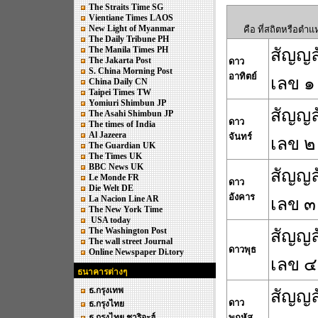
The Straits Time SG
Vientiane Times LAOS
New Light of Myanmar
คือ ที่สถิตหรือตำแ
The Daily Tribune PH
The Manila Times PH
สัญญล
The Jakarta Post
ดาว
S. China Morning Post
อาทิตย์
เลข ๑
China Daily CN
Taipei Times TW
Yomiuri Shimbun JP
สัญญล
The Asahi Shimbun JP
ดาว
The times of India
Al Jazeera
จันทร์
เลข ๒
The Guardian UK
The Times UK
BBC News UK
สัญญล
Le Monde FR
ดาว
Die Welt DE
อังคาร
La Nacion Line AR
เลข ๓
The New York Time
USA today
The Washington Post
สัญญล
The wall street Journal
ดาวพุธ
Online Newspaper Di.tory
เลข ๔
ธนาคารต่างๆ
ธ.กรุงเทพ
สัญญล
ดาว
ธ.กรุงไทย
ธ.กรุงไทย ชาริอะฮ์
พฤหัส