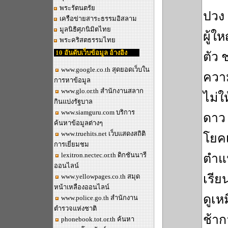
พระรัตนตรัย
ปวง 
เครือข่ายสาระธรรมอิสลาม
มูลนิธิศุภนิมิตไทย
ผู้ใ
พระคริสตธรรมไทย
10 อันดับเว็บข้อมูล อ้างอิง
ตัว
www.google.co.th
สุดยอดเว็บใน
ความ
การหาข้อมูล
www.glo.or.th
สำนักงานสลาก
ไม่ใ
กินแบ่งรัฐบาล
www.siamguru.com
บริการ
ดาว 
ค้นหาข้อมูลต่างๆ
www.truehits.net
เว็บแสดงสถิติ
โยคเ
การเยี่ยมชม
lexitron.nectec.or.th
ดิกชันนารี
ตำแห
ออนไลน์
เรีย
www.yellowpages.co.th
สมุด
หน้าเหลืองออนไลน์
ดูเห
www.police.go.th
สำนักงาน
ตำรวจแห่งชาติ
ช้าก
phonebook.tot.or.th
ค้นหา