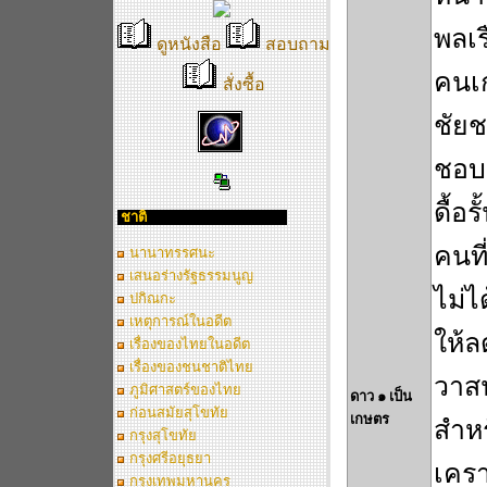
พลเร
ดูหนังสือ
สอบถาม
คนเก
สั่งซื้อ
ชัยช
ชอบ
ดื้อร
ชาติ
คนที
นานาทรรศนะ
เสนอร่างรัฐธรรมนูญ
ไม่ไ
ปกิณกะ
เหตุการณ์ในอดีต
ให้ล
เรื่องของไทยในอดีต
เรื่องของชนชาติไทย
วาส
ภูมิศาสตร์ของไทย
ดาว ๑ เป็น
ก่อนสมัยสุโขทัย
เกษตร
สำหร
กรุงสุโขทัย
กรุงศรีอยุธยา
เครา
กรุงเทพมหานคร