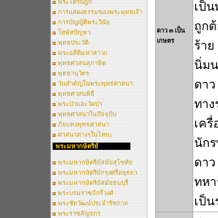
พระไตรปิฎก
เป็น
การแสดงธรรมของพระพุทธเจ้า
การบัญญัติพระวินัย
ถูกต
ดาว ๓ เป็น
โสพัสปัญหา
เกษตร
พุทธประวัติ
ร้าย
พระอสีติมหาสาวก
นิ่ม
พุทธศาสนสุภาษิต
พุทธานุวัตร
ดาว
วันสำคัญในพระพุทธศาสนา
พุทธศาสนพิธี
ทางร
พระป่าและวัดป่า
พุทธศาสนาในปัจจุบัน
เครื
ภัยแห่งพุทธศาสนา
ศาสนาต่างๆในไทย)
นักร
พระมหากษัตริย์
ดาว 
พระมหากษัตริย์สมัยสุโขทัย
พระมหากษัตริย์กรุงศรีอยุธยา
ทหาร
พระมหากษัตริย์สมัยธนบุรี
พระบรมราชจักรีวงศ์
เป็น
พระชัยวัฒน์ประจำรัชกาล
พระราชลัญจกร