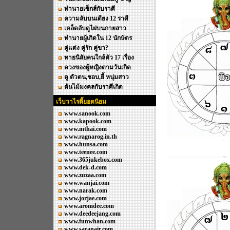
ทำนายเซ็กส์กับราศี
ความลับบนเตียง 12 ราศี
เคล็ดลับดูไฝบนกายสาว
ทำนายผู้เกิดใน 12 นักษัตร
คู่แต่ง คู่รัก คู่ขา?
ทายนิสัยคนใกล้ตัว 17 เรื่อง
ดวงของผู้หญิงตามวันเกิด
ดู ตัวตน,ชอบ,ยี้ หนุ่มสาว
ต้นไม้มงคลกับราศีเกิด
เว็บวาไรตี้ยอดนิยม
www.sanook.com
www.kapook.com
www.mthai.com
www.ragnarog.in.th
www.hunsa.com
www.teenee.com
www.365jukebox.com
www.dek-d.com
www.zuzaa.com
www.wanjai.com
www.narak.com
www.jorjae.com
www.aromdee.com
www.deedeejang.com
www.funwhan.com
www.saranair.com