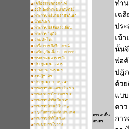
ท่าน
เครื่องราชกกุธภัณฑ์
ธงในองค์พระมหากษัตริย์
เฉลี
พระราชพิธีบรมราชาภิเษก
น้ำอภิเษก
ประส
พระราชพิธีสิบสองเดือน
พระราชานุกิจ
เข้า
จอมทัพไทย
เครื่องราชอิสริยาภรณ์
นั้น
เหรียญอันเนื่องจากการรบ
พระบรมมหาราชวัง
พ่อค
ประชุมพงศาวดาร
ราชการสงครามฯ
ปฎิภ
งานกู้ชาติฯ
ประชุมพระราชปุจฉา
ด้วย
พระราชหัตถเลขา ใน ร.๔
แบบ
พระบรมราโชบายฯ ร.๕
พระราชดำรัส ใน ร.๕
ดาว 
พระราชนิพนธ์ ใน ร.๖
ร.๖ กับการป้องกันประเทศ
ดาว ๔ เป็น
การค
พระราชดำริใน ร.๗
เกษตร
พระบรมราโชวาท