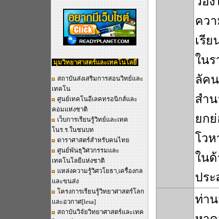
ว่อง
ความ
เรีย
ในรา
มุมวิทยาศาสตร์และเทคโนโลยี
ลัคน
สถาบันส่งเสริมการสอนวิทย์และ
เทคโน
สำนว
ศูนย์เทคโนอีเลคทรอนิกส์และ
คอมแห่งชาติ
ยกย่
เว็บการเรียนรู้วิทย์และเทค
โนร.ร.ในชนบท
โวหา
ดาราศาสตร์สำหรับคนไทย
ศูนย์พันธุวิศวกรรมและ
ในด้
เทคโนโลยีแห่งชาติ
แหล่งความรู้วิศวโยธา,เครื่องกล
ประ
และขนส่ง
โครงการเรียนรู้วิทยาศาสตร์โลก
ท่าน
และอวกาศ
[lesa]
สถาบันวิจัยวิทยาศาสตร์และเทค
หาคว