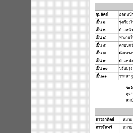
กุมลัคน์
อดทนบึก
เป็น ๒
รุ่งเรื
เป็น ๓
ก้าวหน้า
เป็น ๔
ทำงานให
เป็น ๕
ครอบครั
เป็น ๗
เดินทาง
เป็น ๙
ตำแหน่ง
เป็น ๑๐
ปรับปรุง
เป็น๑๑
วาสนา 
ระวั
อุจ"
สมบ
ดาวอาทิตย์
หมายถ
ดาวจันทร์
หมายถ