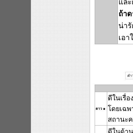
และถ
ถ้าด
น่าร
เอา
คำว
ดีในเรื่
โดยเฉพา
ดาว ๑
สถานะคว
ดีในด้า