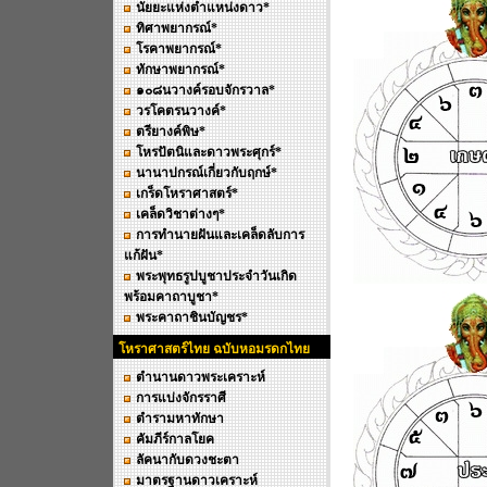
นัยยะแห่งตำแหน่งดาว*
ทิศาพยากรณ์*
โรคาพยากรณ์*
ทักษาพยากรณ์*
๑๐๘นวางค์รอบจักรวาล*
วรโคตรนวางค์*
ตรียางค์พิษ*
โหรปัตนิและดาวพระศุกร์*
นานาปกรณ์เกี่ยวกับฤกษ์*
เกร็ดโหราศาสตร์*
เคล็ดวิชาต่างๆ*
การทำนายฝันและเคล็ดลับการ
แก้ฝัน*
พระพุทธรูปบูชาประจำวันเกิด
พร้อมคาถาบูชา*
พระคาถาชินบัญชร*
โหราศาสตร์ไทย ฉบับหอมรดกไทย
ตำนานดาวพระเคราะห์
การแบ่งจักรราศี
ตำรามหาทักษา
คัมภีร์กาลโยค
ลัคนากับดวงชะตา
มาตรฐานดาวเคราะห์