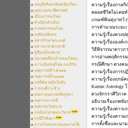
นพบุรีศรีนครพิงค์เชียงใหม่
ความรู้เรื่องกาลก
อุทยานประวัติศาสตร์
ตลอดชีวิตไม่เคยท
เมืองเก่าของไทย
เกณฑ์พินทุบาทว์
(
ทำเนียบหัวเมือง
การ
คำนวณ
ระยะเ
การทหารของไทย
ความรู้เรื่องดวงป
ธงชัยเฉลิมพล
ทหารรักษาพระองค์
ความรู้เรื่ององค์เ
ทหารอาสาต่างชาติ
วิธีพิจารณาดาว
รู้เรื่องเมืองสยาม
การอ่านพฤติกรรมข
ประเทศเพื่อนบ้านของไทย()
กรณีศึกษา ดวงคนด
ความสัมพันธ์ไทย-อเมริกัน
เหตุการณ์ปี ร.ศ.๑๑๒
ความรู้เรื่องการปฏ
เหตุการณ์ปี ๒๔๗๕
ความรู้เรื่องฤกษ์
กรณีพิพาทอินโดจีน
Karmic Astrology
โ
การรบที่กาะช้าง
ดวงจักรราศีวิภาค
สงครามมหาเอเซียบูรพา
สงครามเกาหลี
อธิบายเรื่องภพซ้อ
สงครามเวียตนาม
ความรู้เรื่องดาวเก
กรณีปราสาทพระวิหาร
ความรู้เรื่องดาวม
กรณีโรฮิงยา
การตั้งชื่อและนา
ความไม่สงบชายแดนภาคใต้