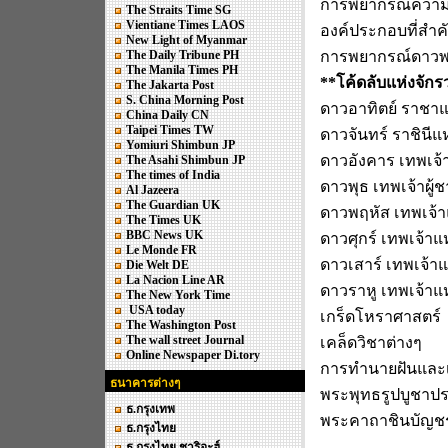
การพยากรณ์ความ
The Straits Time SG
Vientiane Times LAOS
องค์ประกอบที่สำ
New Light of Myanmar
The Daily Tribune PH
การพยากรณ์ดาวพ
The Manila Times PH
**โค้ดลับแห่งจัก
The Jakarta Post
S. China Morning Post
ดาวอาทิตย์ ราชาแ
China Daily CN
Taipei Times TW
ดาวจันทร์ ราชินีแ
Yomiuri Shimbun JP
ดาวอังคาร เทพเจ
The Asahi Shimbun JP
The times of India
ดาวพุธ เทพเจ้าผู
Al Jazeera
The Guardian UK
ดาวพฤหัส เทพเจ้
The Times UK
BBC News UK
ดาวศุกร์ เทพเจ้าแ
Le Monde FR
ดาวเสาร์ เทพเจ้า
Die Welt DE
La Nacion Line AR
ดาวราหู เทพเจ้าแ
The New York Time
USA today
เกร็ดโหราศาสตร์
The Washington Post
The wall street Journal
เคล็ดวิชาต่างๆ
Online Newspaper Di.tory
การทำนายฝันและเ
ธนาคารต่างๆ
พระพุทธรูปบูชาปร
ธ.กรุงเทพ
พระคาถาชินบัญช
ธ.กรุงไทย
ธ.กรุงไทย ชาริอะฮ์