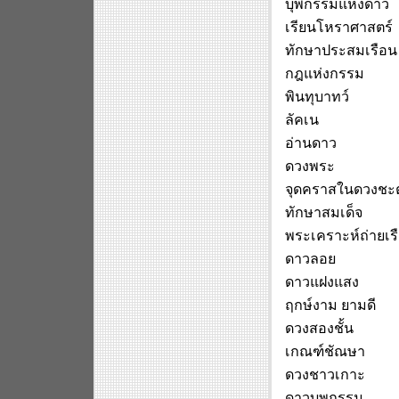
บุพกรรมแห่งดาว
เรียนโหราศาสตร์
ทักษาประสมเรือน
กฎแห่งกรรม
พินทุบาทว์
ลัคเน
อ่านดาว
ดวงพระ
จุดคราสในดวงชะ
ทักษา
สมเด็จ
พระเคราะห์ถ่ายเร
ดาวลอย
ดาวแฝงแสง
ฤกษ์งาม ยามดี
ดวงสองชั้น
เกณฑ์ชัณษา
ดวงชาวเกาะ
ดาวบุพกรรม