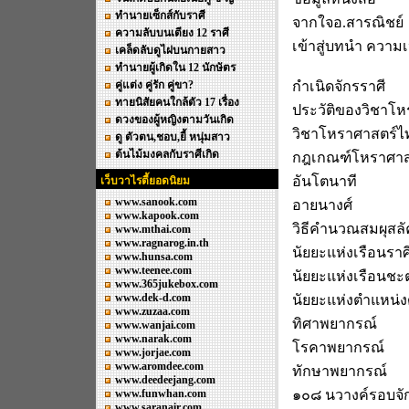
ทำนายเซ็กส์กับราศี
จากใจอ.สารณิชย์
ความลับบนเตียง 12 ราศี
เข้าสู่บทนำ ความ
เคล็ดลับดูไฝบนกายสาว
ทำนายผู้เกิดใน 12 นักษัตร
คู่แต่ง คู่รัก คู่ขา?
กำเนิดจักรราศี
ทายนิสัยคนใกล้ตัว 17 เรื่อง
ประวัติของวิชาโห
ดวงของผู้หญิงตามวันเกิด
วิชาโหราศาสตร์ไท
ดู ตัวตน,ชอบ,ยี้ หนุ่มสาว
ต้นไม้มงคลกับราศีเกิด
กฎเกณฑ์โหราศาส
อันโตนาที
เว็บวาไรตี้ยอดนิยม
www.sanook.com
อายนางศ์
www.kapook.com
วิธีคำนวณสมผุสล
www.mthai.com
www.ragnarog.in.th
นัยยะแห่งเรือนราศ
www.hunsa.com
www.teenee.com
นัยยะแห่งเรือนชะ
www.365jukebox.com
www.dek-d.com
นัยยะแห่งตำแหน่
www.zuzaa.com
ทิศาพยากรณ์
www.wanjai.com
www.narak.com
โรคาพยากรณ์
www.jorjae.com
www.aromdee.com
ทักษาพยากรณ์
www.deedeejang.com
www.funwhan.com
๑๐๘ นวางค์รอบจั
www.saranair.com