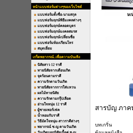
หน้าแบบฟอร์มต่างๆของเว็บไซด์
แบบฟอร์มตั้งชื่อ-นามสกุล
แบบฟอร์มฤกษ์พิธีมงคลต่างๆ
แบบฟอร์มฤกษ์คลอดบุตร
แบบฟอร์มฤกษ์มงคลสมรส
แบบฟอร์มฤกษ์เปลี่ยนชื่อ
แบบฟอร์มห้องเรียนโหร
สมุดเยี่ยม
เกร็ดพยากรณ์..เพื่อความบันเทิง
นิสัยสาว 12 ราศี
ทายนิสัยจากเดือนเกิด
จุดร้อนตามราศี
ความรักตามวันเกิด
ทายนิสัยจากการใส่แหวน
ผลไม้ทายนิสัย
ความรักตามกรุ๊ปเลือด
อ่านใจหนุ่ม 12 ราศี
สารบัญ ภาคท
ผู้ชายเพอร์เฟค
น้ำหอมกับราศี
วิธีมัดใจหนุ่ม-สาวราศีต่างๆ
บทเกริ่น
พยากรณ์ ช-ญ ตามวันเกิด
ข้อมูลหนังสือ
วันเกิดบอกนิสัยเนื้อคู่ ช-ญ