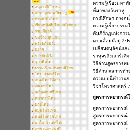
ความรู้เรื่องมหา
อนุสาวรีย์วีรชน
ที่มาของวันราหู
สารานุกรมฉบับย่อ()
กรณีศึกษา
ดวงคนไ
ตัวหนังสือไทย
เรียนหนังสือไทยสมัยก่อน
ความรู้เรื่องกรรม
รามเกียรติ์
คัมภีร์กฏแห่งกรร
ขุนช้าง ขุนแผน
ดาวเสื่อมมีอยู่
2
ป
พระอภัยมณี
เปลี่ยนตนุลัคน์แ
นิราศ
กาพย์เห่เรือ
ราหูจรถึงเสาร์เดิม
สุภาษิตไทย
วิธีอ่านสูตรการพ
ธรรมเนียมประเพณีไทย
วิธีคำนวณการทำปฏ
โหราศาสตร์ไทย
ดวงแบบนี้ทำงานอะ
เพลงไทยให้สาระ
วิชาโหราศาสตร์
เ
เงินตราไทย
เครื่องดนตรีไทย
สูตรการพยากรณ์
หมากรุกไทย
มวยไทย
สูตรการพยากรณ์
สมุนไพรไทย
สูตรการพยากรณ์
พันธุ์ไม้ดอกไทย
นกในประเทศไทย
สูตรการพยากรณ์
อุทยานแห่งชาติ