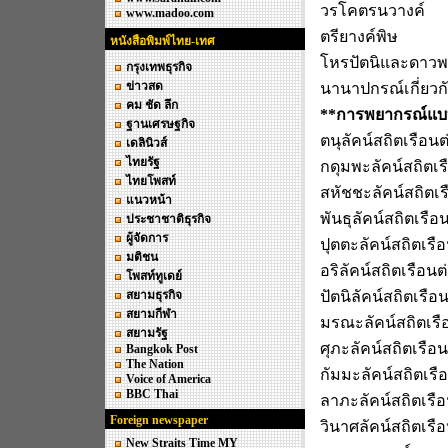
วรโคตรนวางค์
www.madoo.com
ตรียางค์พิษ
หนังสือพิมพ์ไทย-เทศ
โหรปัตนิและดาวพร
กรุงเทพธุรกิจ
ข่าวสด
นานาปกรณ์เกี่ยวก
คม ชัด ลึก
**การพยากรณ์แบบภ
ฐานเศรษฐกิจ
ตนุลัคน์สถิตเรือน
เดลินิวส์
ไทยรัฐ
กดุมพะลัคน์สถิตเร
ไทยโพสท์
สหัชชะลัคน์สถิตเร
แนวหน้า
พันธุลัคน์สถิตเรือ
ประชาชาติธุรกิจ
ผู้จัดการ
ปุตตะลัคน์สถิตเรื
มติชน
อริลัคน์สถิตเรือนต
โพสท์ทูเดย์
สยามธุรกิจ
ปัตนิลัคน์สถิตเรือ
สยามกีฬา
มรณะลัคน์สถิตเรื
สยามรัฐ
ศุภะลัคน์สถิตเรือ
Bangkok Post
The Nation
กัมมะลัคน์สถิตเรื
Voice of America
BBC Thai
ลาภะลัคน์สถิตเรือ
Foreign newspaper
วินาศลัคน์สถิตเรื
New Straits Time MY