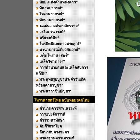
นัยยะแห่งตำแหน่งดาว*
ทิศาพยากรณ์*
โรคาพยากรณ์*
ทักษาพยากรณ์*
๑๐๘นวางค์รอบจักรวาล*
วรโคตรนวางค์*
ตรียางค์พิษ*
โหรปัตนิและดาวพระศุกร์*
นานาปกรณ์เกี่ยวกับฤกษ์*
เกร็ดโหราศาสตร์*
เคล็ดวิชาต่างๆ*
การทำนายฝันและเคล็ดลับการ
แก้ฝัน*
พระพุทธรูปบูชาประจำวันเกิด
พร้อมคาถาบูชา*
พระคาถาชินบัญชร*
โหราศาสตร์ไทย ฉบับหอมรดกไทย
ตำนานดาวพระเคราะห์
การแบ่งจักรราศี
ตำรามหาทักษา
คัมภีร์กาลโยค
ลัคนากับดวงชะตา
มาตรฐานดาวเคราะห์