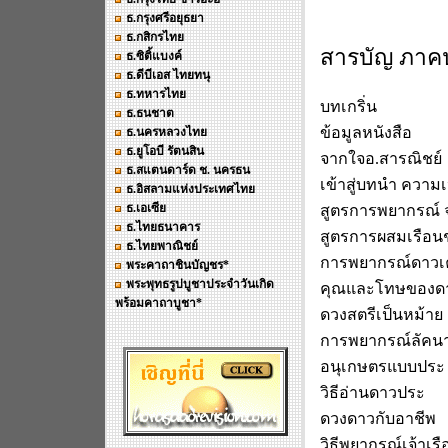
ธ.กรุงศรีอยุธยา
ธ.กสิกรไทย
สารบัญ ภาคป
ธ.ซิติ้แบงค์
ธ.ดีบีเอส ไทยทนุ
ธ.ทหารไทย
บทเกริ่น
ธ.ธนชาต
ข้อมูลหนังสือ
ธ.นครหลวงไทย
ธ.ยูโอบี รัตนสิน
จากใจอ.สารณิชย์
ธ.สแตนดาร์ด ช. นครธน
เข้าสู่บทนำ ความ
ธ.อิสลามแห่งประเทศไทย
ธ.เอเซีย
สูตรการพยากรณ์ 
ธ.ไทยธนาคาร
สูตรการผสมเรือ
ธ.ไทยพาณิชย์
การพยากรณ์ดาวเ
พระคาถาชินบัญชร*
พระพุทธรูปบูชาประจำวันเกิด
คุณและโทษของดาว
พร้อมคาถาบูชา*
ดวงสตรีเป็นหม้าย
การพยากรณ์ลัคนา
อนุเกษตรแบบประ
วิธีอ่านดาวประ
ดวงดาวกับอาชีพ
วิธีพยากรณ์เจ้าเ