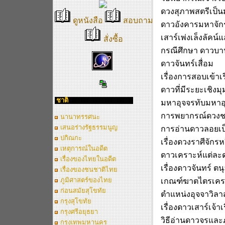
ดวงสุภาพสตรีเป็น
ดูหนังสือ
สอบถาม
ดาวอังคารมหาจักร 
เสาร์เพ่งเล็งลัคน์แ
สั่งซื้อ
กรณีศึกษา ดาวบา
ดาวจันทร์เสื่อม
เรื่องการสอบเข้า
ดาวที่มีระยะเชิง
มุ
ชาติ
มหาอุจจรทับมหาอุ
การพยากรณ์ดวง
นานาทรรศนะ
เสนอร่างรัฐธรรมนูญ
การอ่านดาวลอยเ
ปกิณกะ
เรื่องดวงราศีจักร
ห
เหตุการณ์ในอดีต
ดาวเคราะห์แต่ละดว
เรื่องของไทยในอดีต
เรื่องดาวจันทร์ ตนุ
เรื่องของชนชาติไทย
ภูมิศาสตร์ของไทย
เกณฑ์ฆาตไตรเคร
ก่อนสมัยสุโขทัย
ตำแหน่งอุจจาวิลา
กรุงสุโขทัย
เรื่องดาวเสาร์เจ้า
กรุงศรีอยุธยา
วิธีอ่านดาวจรและ
กรุงเทพมหานคร