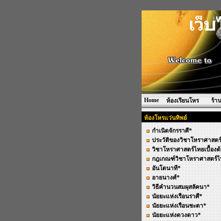
Home
ห้องเรียนโหร
ร้า
ห้องโหรแว่นทิพย์
กำเนิดจักรราศี*
ประวัติของวิชาโหราศาสตร
วิชาโหราศาสตร์ไทยเบื้องต
กฎเกณฑ์วิชาโหราศาสตร์ไ
อันโตนาที*
อายนางศ์*
วิธีคำนวนสมผุสลัคนา*
นัยยะแห่งเรือนราศี*
นัยยะแห่งเรือนชะตา*
นัยยะแห่งดวงดาว*