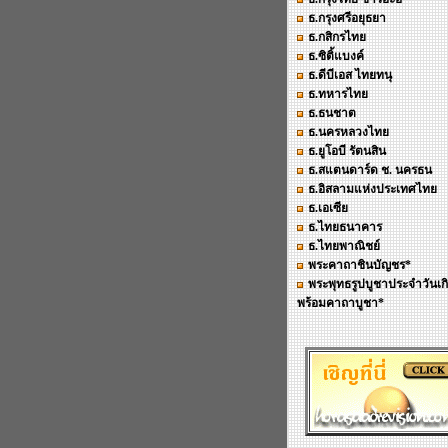
ธ.กรุงศรีอยุธยา
ธ.กสิกรไทย
ธ.ซิติ้แบงค์
ธ.ดีบีเอส ไทยทนุ
ธ.ทหารไทย
ธ.ธนชาต
ธ.นครหลวงไทย
ธ.ยูโอบี รัตนสิน
ธ.สแตนดาร์ด ช. นครธน
ธ.อิสลามแห่งประเทศไทย
ธ.เอเซีย
ธ.ไทยธนาคาร
ธ.ไทยพาณิชย์
พระคาถาชินบัญชร*
พระพุทธรูปบูชาประจำวันเก
พร้อมคาถาบูชา*