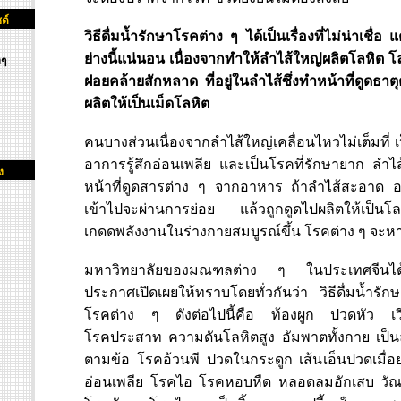
ด์
วิธีดื่มน้ำรักษาโรคต่าง ๆ ได้เป็นเรื่องที่ไม่น่าเชื่อ
ย่างนี้แน่นอน เนื่องจากทำให้ลำไส้ใหญ่ผลิตโลหิต โล
งๆ
ฝอยคล้ายสักหลาด ที่อยู่ในลำไส้ซึ่งทำหน้าที่ดูดธ
ผลิตให้เป็นเม็ดโลหิต
คนบางส่วนเนื่องจากลำไส้ใหญ่เคลื่อนไหวไม่เต็มที่ เ
อาการรู้สึกอ่อนเพลีย และเป็นโรคที่รักษายาก ลำ
ง
หน้าที่ดูดสารต่าง ๆ จากอาหาร ถ้าลำไส้สะอาด อ
เข้าไปจะผ่านการย่อย แล้วถูกดูดไปผลิตให้เป็นโลห
เกดดพลังงานในร่างกายสมบูรณ์ขึ้น โรคต่าง ๆ จะหาย
มหาวิทยาลัยของมณฑลต่าง ๆ ในประเทศจีนได้ผ
ประกาศเปิดเผยให้ทราบโดยทั่วกันว่า วิธีดื่มน้ำร
โรคต่าง ๆ ดังต่อไปนี้คือ ท้องผูก ปวดหัว เ
โรคประสาท ความดันโลหิตสูง อัมพาตทั้งกาย เป็
ตามข้อ โรคอ้วนพี ปวดในกระดูก เส้นเอ็นปวดเมื่อย ห
อ่อนเพลีย โรคไอ โรคหอบหืด หลอดลมอักเสบ วัณโ