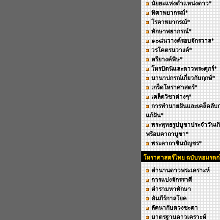
นัยยะแห่งตำแหน่งดาว*
ทิศาพยากรณ์*
โรคาพยากรณ์*
ทักษาพยากรณ์*
๑๐๘นวางค์รอบจักรวาล*
วรโคตรนวางค์*
ตรียางค์พิษ*
โหรปัตนิและดาวพระศุกร์*
นานาปกรณ์เกี่ยวกับฤกษ์*
เกร็ดโหราศาสตร์*
เคล็ดวิชาต่างๆ*
การทำนายฝันและเคล็ดลับ
แก้ฝัน*
พระพุทธรูปบูชาประจำวันเก
พร้อมคาถาบูชา*
พระคาถาชินบัญชร*
โหราศาสตร์ไทย ฉบับหอมรด
ตำนานดาวพระเคราะห์
การแบ่งจักรราศี
ตำรามหาทักษา
คัมภีร์กาลโยค
ลัคนากับดวงชะตา
มาตรฐานดาวเคราะห์