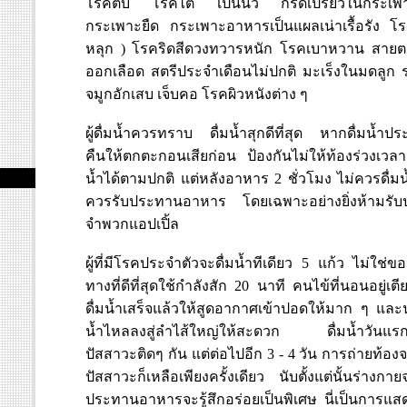
โรคตับ โรคไต เป็นนิ้ว กรดเปรี้ยวในกระเพ
กระเพาะยืด กระเพาะอาหารเป็นแผลเน่าเรื้อรัง 
หลุก ) โรคริดสีดวงทวารหนัก โรคเบาหวาน สายต
ออกเลือด สตรีประจำเดือนไม่ปกติ มะเร็งในมดลูก ร
จมูกอักเสบ เจ็บคอ โรคผิวหนังต่าง ๆ
ผู้ดื่มน้ำควรทราบ ดื่มน้ำสุกดีที่สุด หากดื่มน้ำ
คืนให้ตกตะกอนเสียก่อน ป้องกันไม่ให้ท้องร่วงเวล
น้ำได้ตามปกติ แต่หลังอาหาร 2 ชั่วโมง ไม่ควรดื่มน
ควรรับประทานอาหาร โดยเฉพาะอย่างยิ่งห้ามรับป
จำพวกแอปเปิ้ล
ผู้ที่มีโรคประจำตัวจะดื่มน้ำทีเดียว 5 แก้ว ไม่ใช่ขอ
ทางที่ดีที่สุดใช้กำลังสัก 20 นาที คนไข้ที่นอนอยู่เต
ดื่มน้ำเสร็จแล้วให้สูดอากาศเข้าปอดให้มาก ๆ และ
น้ำไหลลงสู่ลำไส้ใหญ่ให้สะดวก ดื่มน้ำวันแรกภ
ปัสสาวะติดๆ กัน แต่ต่อไปอีก 3 - 4 วัน การถ่ายท้องจ
ปัสสาวะก็เหลือเพียงครั้งเดียว นับตั้งแต่นั้นร่างกา
ประทานอาหารจะรู้สึกอร่อยเป็นพิเศษ นี่เป็นการแส