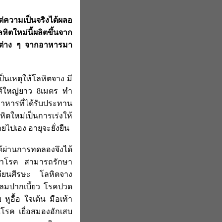
 แต่ความเป็นจริงได้ผลอ
หิตใหม่นี้ผลิตขึ้นจาก
าตุต่าง ๆ จากอาหารมา
ป็นเหตุให้โลหิตจาง มี
ไส้ใหญ่ยาว 8เมตร ทำ
าหารที่ได้รับประทาน
ิตใหม่เป็นการเร่งให้
ไปเอง อายุจะยั่งยืน
่านการทดลองจึงได้
ักษาโรค สามารถรักษา
วียนศีรษะ โลหิตจาง
นลมปากเบี้ยว โรคปวด
ูอื้อ ใจเต้น มือเท้า
รค เยื่อสมองอักเสบ