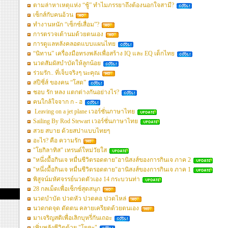
ตามล่าหาเหตุแห่ง “ชู้” ทำไมภรรยาถึงต้องนอกใจสามี?
เซ็กส์กับคนอ้วน
ทำงานหนัก “เซ็กซ์เสื่อม”?
การตรวจเต้านมด้วยตนเอง
การดูแลหลังคลอดแบบแผนไทย
“นิทาน” เครื่องมือทรงพลังเพื่อสร้าง IQ และ EQ เด็กไทย
นวดสัมผัสบำบัดให้ลูกน้อย
ร่วมรัก.. ที่เจ็บจริงๆ นะคุณ
สปีชี่ส์ ของคน “โสด”
ชอบ รัก หลง แตกต่างกันอย่างไร?
คนใกล้ใจจาก ก - ฮ
Leaving on a jet plane เวอร์ชั่นภาษาไทย
Sailing By Rod Stewart เวอร์ชั่นภาษาไทย
สวย สบาย ด้วยสปาแบบไทยๆ
อะไร? คือ ความรัก
"โยกิลาทิส" เทรนด์ใหม่วัยใส
"หนึ่งมื้อกินเจ หมื่นชีวิตรอดตาย"อานิสงส์ของการกินเจ ภาค 2
"หนึ่งมื้อกินเจ หมื่นชีวิตรอดตาย"อานิสงส์ของการกินเจ ภาค 1
พิสูจน์มหัศจรรย์นวดตัวเอง 14 กระบวนท่า
28 กลเม็ดเพื่อเซ็กซ์สุดสนุก
นวดบำบัด ปวดหัว ปวดคอ ปวดไหล่
นวดกดจุด ดัดตน คลายเครียดด้วยตนเอง
มาเจริญสติเพื่อเลิกบุหรี่กันเถอะ
เพิ่มพลังชีวิตด้วย "โยคะ"