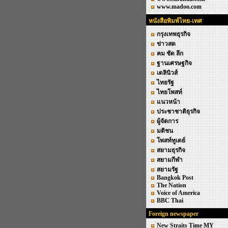
www.madoo.com
หนังสือพิมพ์ไทย-เทศ
กรุงเทพธุรกิจ
ข่าวสด
คม ชัด ลึก
ฐานเศรษฐกิจ
เดลินิวส์
ไทยรัฐ
ไทยโพสท์
แนวหน้า
ประชาชาติธุรกิจ
ผู้จัดการ
มติชน
โพสท์ทูเดย์
สยามธุรกิจ
สยามกีฬา
สยามรัฐ
Bangkok Post
The Nation
Voice of America
BBC Thai
Foreign newspaper
New Straits Time MY