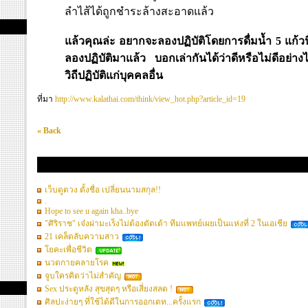
ลำไส้ได้ถูกชำระล้างสะอาดแล้ว
แล้วคุณล่ะ อยากจะลองปฏิบัติโดยการดื่มน้ำ 5 แก้วน
ลองปฏิบัติมาแล้ว บอกเล่ากันได้ว่าดีหรือไม่ดีอย่า
วิถีปฏิบัติแก่บุคคลอื่น
ที่มา
http://www.kalathai.com/think/view_hot.php?article_id=19
« Back
ยินดีต้อนรับสู่เว็บแว่นทิพย์
เว็บดูดวง ตั้งชื่อ เปลี่ยนนามสกุล!!
.
Hope to see u again kha..bye
"ศิริราช" เจ๋งผ่ามะเร็งไม่ต้องตัดเต้า ทีมแพทย์เผยเป็นแห่งที่ 2 ในเอเชีย
21 เคล็ดลับความสาว
โยคะเพื่อชีวิต
นวดกายคลายโรค
จูบใครคิดว่าไม่สำคัญ
Sex ประตูหลัง สุขสุดๆ หรือเสี่ยงสลด !
ศิลปะง่ายๆ ที่ใช้ได้ดีในการออกเดท...ครั้งแรก