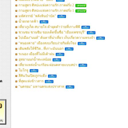
กามสูตร ศิลปะแห่งความรัก ภาคฝรั่ง 2
กามสูตร ศิลปะแห่งความรัก ภาคฝรั่ง 1
มหัศจรรย์ "พลังหินบำบัด"
น้ำตกตาดฟ้า
เที่ยวภูเก็ต สบายใจ ดำผุดดำว่ายที่เกาะพีพี
ชวนชม ชวนชิม ของเด็ดขึ้นชื่อ “เมืองเพชรบุรี”
ไปเมือง“นนท์” ค้นหาที่น่าเที่ยว เก็บเกี่ยวความทรงจำ
“หนองคาย” เมืองสงบเรียบง่ายริมฝั่งโขง
เติมพลังให้ชีวิต...ที่เกาะมันนอก
ระนอง เมืองที่ไม่มีเค้าฝน
อุทยานนกน้ำทะเลน้อย
เที่ยวแหล่งน้ำแร่ร้อน ผ่อนคลายแบบสปา
โมโกจู
สีสันวันเปิดภูกระดึง
ิด
ที่สุดแห่งข้าวสาร
“นครธม” มหานครแห่งปราสาท