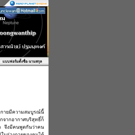
แบบฟอร์มตั้งชื่อ-นามสกุล
่างกายมีความสมบูรณ์นี้
กจากอากาศบริสุทธิ์ก็
 จึงมีคนพูดกันว่าคน
มิในร่างกายของคนได้