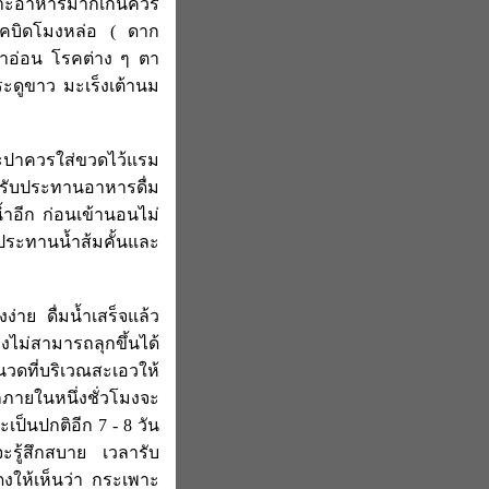
าะอาหารมากเกินควร
โรคบิดโมงหล่อ ( ดาก
าอ่อน โรคต่าง ๆ ตา
ะดูขาว มะเร็งเต้านม
ประปาควรใส่ขวดไว้แรม
ารับประทานอาหารดื่ม
้ำอีก ก่อนเข้านอนไม่
ระทานน้ำส้มคั้นและ
งง่าย ดื่มน้ำเสร็จแล้ว
ียงไม่สามารถลุกขึ้นได้
นวดที่บริเวณสะเอวให้
ายในหนึ่งชั่วโมงจะ
ะเป็นปกติอีก 7 - 8 วัน
ยจะรู้สึกสบาย เวลารับ
ดงให้เห็นว่า กระเพาะ