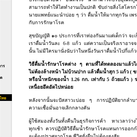
สามารถทำให้ไตทำงานเป็นปกติ ขับถ่ายสิ่งโสโครก
นายแพทย์แนะนำบ่อย ๆ ว่า ดื่มน้ำให้มากทุกวัน เพรา
กับการรักษาโรค
สุขบัญญัติ ๑๐ ประการที่เราท่องกันมาแต่เด็กว่า จะ
เราดื่มน้ำวันละ 6-8 แก้ว แต่ความเป็นจริงเราอาจจ
นั้น ไม่มีใครมานั่งนับว่าในหนึ่งวันเราดื่มน้ำไปกี่แก้
วิธีดื่มน้ำรักษาโรคต่าง ๆ ตามที่ได้ทดลองมาแล้วได้
การ
ไม่ต้องล้างหน้า ไม่บ้วนปาก แล้วดื่มน้ำสุก 5 แก้ว ( ขว
ิด
หรือน้ำหนักของน้ำ 1.26 กก. เท่ากับ 5 ถ้วยแก้ว ) 
เหนื่อยอึดอัดไปหน่อย
กไทย
หลังจากนั้นจะปัสสาวะบ่อย ๆ การปฏิบัติยากลำบากเช
ความเชื่อมั่นอาจเลิกกลางคัน
ผู้ใช้สมองทั้งวันทั้งคืนในธุรกิจการค้า หาเวลาว่า
ทุกเช้า ควรปฏิบัติวิธีดื่มน้ำรักษาโรคแทนการออกกำล
จะต้องปราศจากโรค ชีวิตยั่งยืนไม่ต้องสงสัย