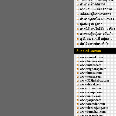
ทำนายเซ็กส์กับราศี
ความลับบนเตียง 12 ราศี
เคล็ดลับดูไฝบนกายสาว
ทำนายผู้เกิดใน 12 นักษัตร
คู่แต่ง คู่รัก คู่ขา?
ทายนิสัยคนใกล้ตัว 17 เรื่อง
ดวงของผู้หญิงตามวันเกิด
ดู ตัวตน,ชอบ,ยี้ หนุ่มสาว
ต้นไม้มงคลกับราศีเกิด
เว็บวาไรตี้ยอดนิยม
www.sanook.com
www.kapook.com
www.mthai.com
www.ragnarog.in.th
www.hunsa.com
www.teenee.com
www.365jukebox.com
www.dek-d.com
www.zuzaa.com
www.wanjai.com
www.narak.com
www.jorjae.com
www.aromdee.com
www.deedeejang.com
www.funwhan.com
www.saranair.com