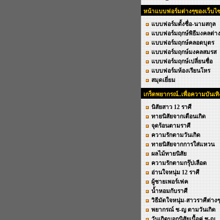
หน้าแบบฟอร์มต่างๆของเว็บไซ
แบบฟอร์มตั้งชื่อ-นามสกุล
แบบฟอร์มฤกษ์พิธีมงคลต่า
แบบฟอร์มฤกษ์คลอดบุตร
แบบฟอร์มฤกษ์มงคลสมรส
แบบฟอร์มฤกษ์เปลี่ยนชื่อ
แบบฟอร์มห้องเรียนโหร
สมุดเยี่ยม
เกร็ดพยากรณ์..เพื่อความบันเทิ
นิสัยสาว 12 ราศี
ทายนิสัยจากเดือนเกิด
จุดร้อนตามราศี
ความรักตามวันเกิด
ทายนิสัยจากการใส่แหวน
ผลไม้ทายนิสัย
ความรักตามกรุ๊ปเลือด
อ่านใจหนุ่ม 12 ราศี
ผู้ชายเพอร์เฟค
น้ำหอมกับราศี
วิธีมัดใจหนุ่ม-สาวราศีต่างๆ
พยากรณ์ ช-ญ ตามวันเกิด
วันเกิดบอกนิสัยเนื้อคู่ ช-ญ