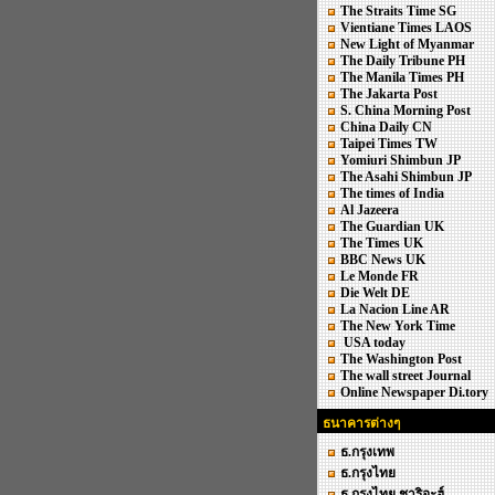
The Straits Time SG
Vientiane Times LAOS
New Light of Myanmar
The Daily Tribune PH
The Manila Times PH
The Jakarta Post
S. China Morning Post
China Daily CN
Taipei Times TW
Yomiuri Shimbun JP
The Asahi Shimbun JP
The times of India
Al Jazeera
The Guardian UK
The Times UK
BBC News UK
Le Monde FR
Die Welt DE
La Nacion Line AR
The New York Time
USA today
The Washington Post
The wall street Journal
Online Newspaper Di.tory
ธนาคารต่างๆ
ธ.กรุงเทพ
ธ.กรุงไทย
ธ.กรุงไทย ชาริอะฮ์