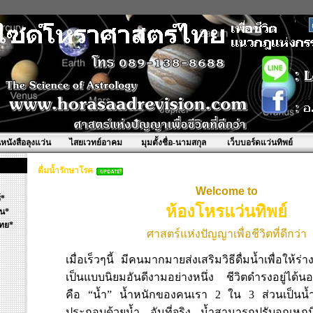
นหนังสือลุงแว่น
ไสยเวทย์อาคม
มุมตั้งชื่อ-นามสกุล
เว็บบอร์ดแว่นทิพย์
ดื่มน้ำรักษาโรค
Welcome to
์*
ห้องโหรแว่นทิพย์
้น*
ทย*
ศาสตร์แห่งปัญญาเพื่อชีวิตที่ดีกว่า
เมื่อเร็วๆนี้ มีคนมากมายส่งเสริมวิธีดื่มน้ำเพื่อให้ร
เป็นแบบนิยมอันดีงามอย่างหนึ่ง ชีวิตดำรงอยู่ได้นอ
คือ “น้ำ” น้ำหนักของคนเรา 2 ใน 3 ส่วนเป็นน้ำ
ประกอบด้วยน้ำ อันที่จริง น้ำสามารถปรับอุณหภู