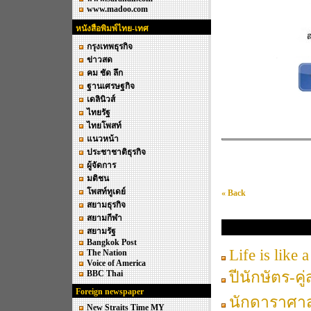
www.madoo.com
หนังสือพิมพ์ไทย-เทศ
กรุงเทพธุรกิจ
ข่าวสด
คม ชัด ลึก
ฐานเศรษฐกิจ
เดลินิวส์
ไทยรัฐ
ไทยโพสท์
แนวหน้า
ประชาชาติธุรกิจ
ผู้จัดการ
มติชน
โพสท์ทูเดย์
« Back
สยามธุรกิจ
สยามกีฬา
โหราคอนเนอร์
สยามรัฐ
Bangkok Post
Life is like 
The Nation
Voice of America
ปีนักษัตร-คู
BBC Thai
Foreign newspaper
นักดาราศา
New Straits Time MY