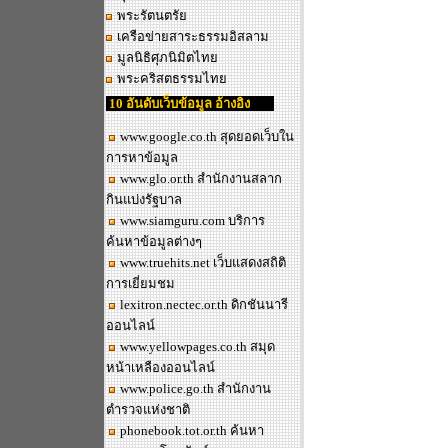
พระรัตนตรัย
เครือข่ายสาระธรรมอิสลาม
มูลนิธิศุภนิมิตไทย
พระคริสตธรรมไทย
10 อันดับเว็บข้อมูล อ้างอิง
www.google.co.th
สุดยอดเว็บใน
การหาข้อมูล
www.glo.or.th
สำนักงานสลาก
กินแบ่งรัฐบาล
www.siamguru.com
บริการ
ค้นหาข้อมูลต่างๆ
www.truehits.net
เว็บแสดงสถิติ
การเยี่ยมชม
lexitron.nectec.or.th
ดิกชันนารี
ออนไลน์
www.yellowpages.co.th
สมุด
หน้าเหลืองออนไลน์
www.police.go.th
สำนักงาน
ตำรวจแห่งชาติ
phonebook.tot.or.th
ค้นหา