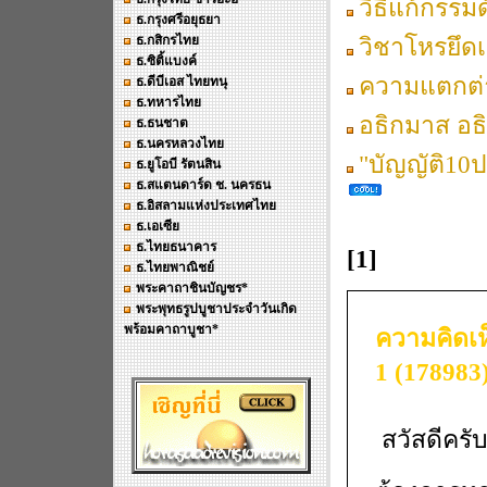
วิธีแก้กรรม
ธ.กรุงศรีอยุธยา
ธ.กสิกรไทย
วิชาโหรยึดเ
ธ.ซิติ้แบงค์
ความแตกต่า
ธ.ดีบีเอส ไทยทนุ
ธ.ทหารไทย
อธิกมาส อธิ
ธ.ธนชาต
ธ.นครหลวงไทย
"บัญญัติ10ป
ธ.ยูโอบี รัตนสิน
ธ.สแตนดาร์ด ช. นครธน
ธ.อิสลามแห่งประเทศไทย
ธ.เอเซีย
ธ.ไทยธนาคาร
[1]
ธ.ไทยพาณิชย์
พระคาถาชินบัญชร*
พระพุทธรูปบูชาประจำวันเกิด
พร้อมคาถาบูชา*
ความคิดเห็
1 (178983
สวัสดีครั