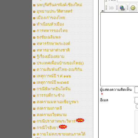
นพบุรีศรีนครพิงค์เชียงใหม่
อุทยานประวัติศาสตร์
เมืองเก่าของไทย
ทำเนียบหัวเมือง
การทหารของไทย
ธงชัยเฉลิมพล
ทหารรักษาพระองค์
ทหารอาสาต่างชาติ
รู้เรื่องเมืองสยาม
ประเทศเพื่อนบ้านของไทย()
ความสัมพันธ์ไทย-อเมริกัน
เหตุการณ์ปี ร.ศ.๑๑๒
เหตุการณ์ปี ๒๔๗๕
กรณีพิพาทอินโดจีน
ผู้แสดงความคิดเห็น
*
การรบที่กาะช้าง
อีเมล
สงครามมหาเอเซียบูรพา
สงครามเกาหลี
สงครามเวียตนาม
กรณีปราสาทพระวิหาร
กรณีโรฮิงยา
ความไม่สงบชายแดนภาคใต้