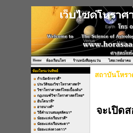
Home
ห้องเรียนโหร
ร้านหนังสือลุงแว่น
ไสยเวทย์อาคม
ห้องโหรแว่นทิพย์
สถาบันโหราศ
กำเนิดจักรราศี*
ประวัติของวิชาโหราศาสตร์*
วิชาโหราศาสตร์ไทยเบื้องต้น*
กฎเกณฑ์วิชาโหราศาสตร์ไทย*
อันโตนาที*
อายนางศ์*
จะเปิด
วิธีคำนวนสมผุสลัคนา*
นัยยะแห่งเรือนราศี*
นัยยะแห่งเรือนชะตา*
นัยยะแห่งดวงดาว*