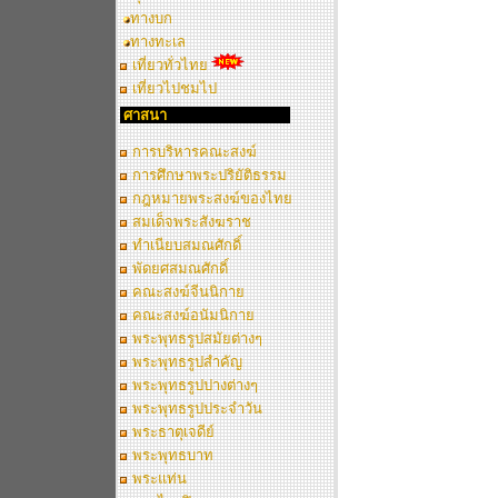
ทางบก
ทางทะเล
เที่ยวทั่วไทย
เที่ยวไปชมไป
ศาสนา
การบริหารคณะสงฆ์
การศึกษาพระปริยัติธรรม
กฎหมายพระสงฆ์ของไทย
สมเด็จพระสังฆราช
ทำเนียบสมณศักดิ์
พัดยศสมณศักดิ์
คณะสงฆ์จีนนิกาย
คณะสงฆ์อนัมนิกาย
พระพุทธรูปสมัยต่างๆ
พระพุทธรูปสำคัญ
พระพุทธรูปปางต่างๆ
พระพุทธรูปประจำวัน
พระธาตุเจดีย์
พระพุทธบาท
พระแท่น