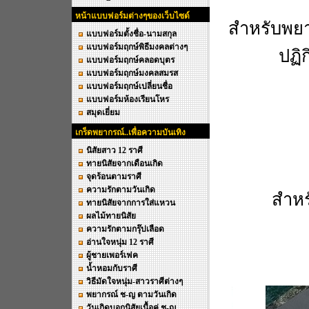
หน้าแบบฟอร์มต่างๆของเว็บไซด์
สำหรับพยา
แบบฟอร์มตั้งชื่อ-นามสกุล
แบบฟอร์มฤกษ์พิธีมงคลต่างๆ
ปฏิ
แบบฟอร์มฤกษ์คลอดบุตร
แบบฟอร์มฤกษ์มงคลสมรส
แบบฟอร์มฤกษ์เปลี่ยนชื่อ
แบบฟอร์มห้องเรียนโหร
สมุดเยี่ยม
เกร็ดพยากรณ์..เพื่อความบันเทิง
นิสัยสาว 12 ราศี
ทายนิสัยจากเดือนเกิด
จุดร้อนตามราศี
ความรักตามวันเกิด
สำห
ทายนิสัยจากการใส่แหวน
ผลไม้ทายนิสัย
ความรักตามกรุ๊ปเลือด
อ่านใจหนุ่ม 12 ราศี
ผู้ชายเพอร์เฟค
น้ำหอมกับราศี
วิธีมัดใจหนุ่ม-สาวราศีต่างๆ
พยากรณ์ ช-ญ ตามวันเกิด
วันเกิดบอกนิสัยเนื้อคู่ ช-ญ