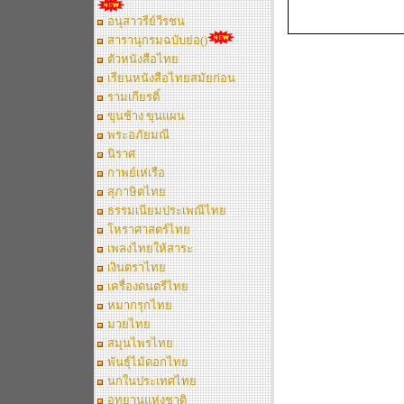
อนุสาวรีย์วีรชน
สารานุกรมฉบับย่อ()
ตัวหนังสือไทย
เรียนหนังสือไทยสมัยก่อน
รามเกียรติ์
ขุนช้าง ขุนแผน
พระอภัยมณี
นิราศ
กาพย์เห่เรือ
สุภาษิตไทย
ธรรมเนียมประเพณีไทย
โหราศาสตร์ไทย
เพลงไทยให้สาระ
เงินตราไทย
เครื่องดนตรีไทย
หมากรุกไทย
มวยไทย
สมุนไพรไทย
พันธุ์ไม้ดอกไทย
นกในประเทศไทย
อุทยานแห่งชาติ