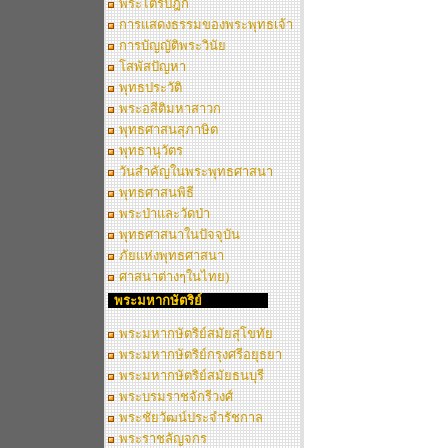
พระไตรปิฎก
การแสดงธรรมของพระพุทธเจ้า
การบัญญัติพระวินัย
โสพัสปัญหา
พุทธประวัติ
พระอสีติมหาสาวก
พุทธศาสนสุภาษิต
พุทธานุวัตร
วันสำคัญในพระพุทธศาสนา
พุทธศาสนพิธี
พระป่าและวัดป่า
พุทธศาสนาในปัจจุบัน
ภัยแห่งพุทธศาสนา
ศาสนาต่างๆในไทย)
พระมหากษัตริย์
พระมหากษัตริย์สมัยสุโขทัย
พระมหากษัตริย์กรุงศรีอยุธยา
พระมหากษัตริย์สมัยธนบุรี
พระบรมราชจักรีวงศ์
พระชัยวัฒน์ประจำรัชกาล
พระราชลัญจกร