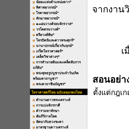
นัยยะแห่งตำแหน่งดาว*
จากงานวิ
ทิศาพยากรณ์*
โรคาพยากรณ์*
ทักษาพยากรณ์*
๑๐๘นวางค์รอบจักรวาล*
วรโคตรนวางค์*
ตรียางค์พิษ*
โหรปัตนิและดาวพระศุกร์*
นานาปกรณ์เกี่ยวกับฤกษ์*
เม
เกร็ดโหราศาสตร์*
เคล็ดวิชาต่างๆ*
การทำนายฝันและเคล็ดลับการ
แก้ฝัน*
พระพุทธรูปบูชาประจำวันเกิด
สอนอย่างล
พร้อมคาถาบูชา*
พระคาถาชินบัญชร*
ตั้งแต่กฎเ
โหราศาสตร์ไทย ฉบับหอมรดกไทย
ตำนานดาวพระเคราะห์
การแบ่งจักรราศี
ตำรามหาทักษา
คัมภีร์กาลโยค
ลัคนากับดวงชะตา
มาตรฐานดาวเคราะห์