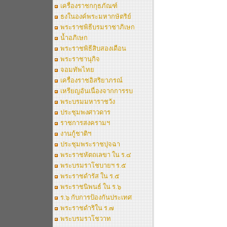
เครื่องราชกกุธภัณฑ์
ธงในองค์พระมหากษัตริย์
พระราชพิธีบรมราชาภิเษก
น้ำอภิเษก
พระราชพิธีสิบสองเดือน
พระราชานุกิจ
จอมทัพไทย
เครื่องราชอิสริยาภรณ์
เหรียญอันเนื่องจากการรบ
พระบรมมหาราชวัง
ประชุมพงศาวดาร
ราชการสงครามฯ
งานกู้ชาติฯ
ประชุมพระราชปุจฉา
พระราชหัตถเลขา ใน ร.๔
พระบรมราโชบายฯ ร.๕
พระราชดำรัส ใน ร.๕
พระราชนิพนธ์ ใน ร.๖
ร.๖ กับการป้องกันประเทศ
พระราชดำริใน ร.๗
พระบรมราโชวาท