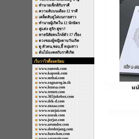
ทำนายเซ็กส์กับราศี
ความลับบนเตียง 12 ราศี
เคล็ดลับดูไฝบนกายสาว
ทำนายผู้เกิดใน 12 นักษัตร
คู่แต่ง คู่รัก คู่ขา?
ทายนิสัยคนใกล้ตัว 17 เรื่อง
ดวงของผู้หญิงตามวันเกิด
ดู ตัวตน,ชอบ,ยี้ หนุ่มสาว
ต้นไม้มงคลกับราศีเกิด
เว็บวาไรตี้ยอดนิยม
www.sanook.com
www.kapook.com
www.mthai.com
www.ragnarog.in.th
www.hunsa.com
www.teenee.com
www.365jukebox.com
www.dek-d.com
www.zuzaa.com
www.wanjai.com
www.narak.com
www.jorjae.com
www.aromdee.com
www.deedeejang.com
www.funwhan.com
www.saranair.com