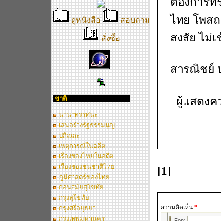
ต้องการทร
ไทย โพสถา
ดูหนังสือ
สอบถาม
สงสัย ไม่เ
สั่งซื้อ
สารณิชย์ 
ชาติ
ผู้แสดงค
นานาทรรศนะ
เสนอร่างรัฐธรรมนูญ
ปกิณกะ
เหตุการณ์ในอดีต
เรื่องของไทยในอดีต
เรื่องของชนชาติไทย
[1]
ภูมิศาสตร์ของไทย
ก่อนสมัยสุโขทัย
กรุงสุโขทัย
ความคิดเห็น
*
กรุงศรีอยุธยา
กรุงเทพมหานคร