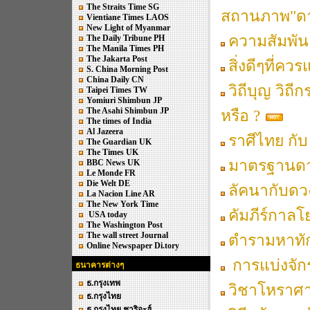
The Straits Time SG
สถานภาพ"ดา
Vientiane Times LAOS
New Light of Myanmar
ความสัมพัน
The Daily Tribune PH
The Manila Times PH
The Jakarta Post
สิ่งดีๆที่ค
S. China Morning Post
China Daily CN
วิถีบุญ วิถ
Taipei Times TW
Yomiuri Shimbun JP
The Asahi Shimbun JP
หรือ ?
The times of India
Al Jazeera
ราศีไทย กับ 
The Guardian UK
The Times UK
มาตรฐานดา
BBC News UK
Le Monde FR
Die Welt DE
ลัคนากับด
La Nacion Line AR
The New York Time
คัมภีร์กาลโ
USA today
The Washington Post
The wall street Journal
ตำรามหาทั
Online Newspaper Di.tory
การแบ่งจั
ธนาคารต่างๆ
ธ.กรุงเทพ
วิชาโหราศ
ธ.กรุงไทย
ธ.กรุงไทย ชาริอะฮ์