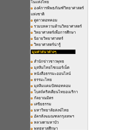
โนแห่งไทย
องค์การพิพธภัณฑ์วิทยาศาสตร์
แห่งชาติ
ดูดาวดอทคอม
รวมบทความด้านวิทยาศาสตร์
วิทยาศาสตร์เพื่อการศึกษา
นิยายวิทยาศาสตร์
วิทยาศาสตร์น่ารู้
มุมศาสนาต่างๆ
สำนักข่าวชาวพุทธ
มุสลิมไทยไซเบอร์เน็ต
หนังสือธรรมะออนไลน์
ธรรมะไทย
มุสลิมแคมปัสดอทคอม
โบสถ์คริสเตียนไทยอเมริกา
กัลยาณมิตร
เสขิยธรรม
มหาวิทยาลัยสงฆ์ไทย
อัครสังฆมณฑลกรุงเทพฯ
หลวงตามหาบัว
พุทธทาสศึกษา