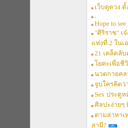
เว็บดูดวง ตั
.
Hope to see 
"ศิริราช" เจ
แห่งที่ 2 ในเ
21 เคล็ดลั
โยคะเพื่อชีว
นวดกายคล
จูบใครคิดว่
Sex ประตูหล
ศิลปะง่ายๆ 
ตามล่าหาเห
สามี?