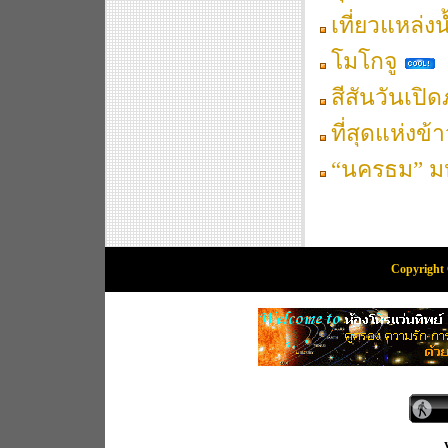
เที่ยวแหล่
โมโกจู
สีสันวันเปิด
ที่สุดแห่งข
“นครธม” ม
Copyright 