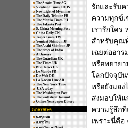
The Straits Time SG
รักและรับคว
Vientiane Times LAOS
New Light of Myanmar
The Daily Tribune PH
ความทุกข์เ
The Manila Times PH
The Jakarta Post
เรารักใคร ห
S. China Morning Post
China Daily CN
Taipei Times TW
สำหรับคุณท
Yomiuri Shimbun JP
The Asahi Shimbun JP
The times of India
เฉยต่ออารมณ
Al Jazeera
The Guardian UK
หรือพยายาม
The Times UK
BBC News UK
Le Monde FR
โลกปัจจุบัน
Die Welt DE
La Nacion Line AR
The New York Time
หรือยังมองไ
USA today
The Washington Post
ส่งมอบให้แก
The wall street Journal
Online Newspaper Di.tory
ความรู้สึกที่
ธนาคารต่างๆ
ธ.กรุงเทพ
เพราะนี่คือ
ธ.กรุงไทย
ธ.กรุงไทย ชาริอะฮ์