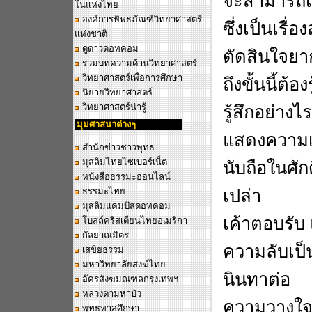
จะสามารถเป
โนแห่งไทย
องค์การพิพธภัณฑ์วิทยาศาสตร์
ซึ่งเป็นเรื่
แห่งชาติ
ดูดาวดอทคอม
ตัดสินใจยา
รวมบทความด้านวิทยาศาสตร์
วิทยาศาสตร์เพื่อการศึกษา
ถึงขั้นนี้ต้
นิยายวิทยาศาสตร์
วิทยาศาสตร์น่ารู้
รู้สึกอย่างไ
มุมศาสนาต่างๆ
แสดงความเอ
สำนักข่าวชาวพุทธ
มุสลิมไทยไซเบอร์เน็ต
นับถือในศัก
หนังสือธรรมะออนไลน์
ธรรมะไทย
เปล่า
มุสลิมแคมปัสดอทคอม
เค้าตอบรับ
โบสถ์คริสเตียนไทยอเมริกา
กัลยาณมิตร
ความลับเป็
เสขิยธรรม
มหาวิทยาลัยสงฆ์ไทย
นินทาต่อ
อัครสังฆมณฑลกรุงเทพฯ
หลวงตามหาบัว
ความวางใจเ
พุทธทาสศึกษา