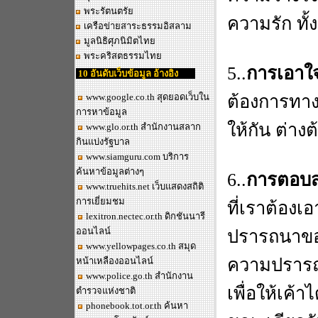
พระรัตนตรัย
ความรัก ทั้ง
เครือข่ายสาระธรรมอิสลาม
มูลนิธิศุภนิมิตไทย
พระคริสตธรรมไทย
5..
การเอาใจ
10 อันดับเว็บข้อมูล อ้างอิง
www.google.co.th
สุดยอดเว็บใน
ต้องการทางก
การหาข้อมูล
ให้กัน ต่าง
www.glo.or.th
สำนักงานสลาก
กินแบ่งรัฐบาล
www.siamguru.com
บริการ
ค้นหาข้อมูลต่างๆ
6..
การตอบ
www.truehits.net
เว็บแสดงสถิติ
การเยี่ยมชม
ที่เราต้องเ
lexitron.nectec.or.th
ดิกชันนารี
ออนไลน์
ปรารถนาของเ
www.yellowpages.co.th
สมุด
ความปรารถน
หน้าเหลืองออนไลน์
www.police.go.th
สำนักงาน
เพื่อให้เค
ตำรวจแห่งชาติ
phonebook.tot.or.th
ค้นหา