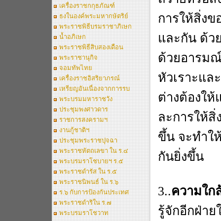
เครื่องราชกกุธภัณฑ์
การให้สิ่งข
ธงในองค์พระมหากษัตริย์
พระราชพิธีบรมราชาภิเษก
และกัน ด้ว
น้ำอภิเษก
พระราชพิธีสิบสองเดือน
ด้วยอารมณ์ข
พระราชานุกิจ
จอมทัพไทย
หัวเราะและ
เครื่องราชอิสริยาภรณ์
เหรียญอันเนื่องจากการรบ
ต่างต้องให้แ
พระบรมมหาราชวัง
ประชุมพงศาวดาร
ละการให้สิ่
ราชการสงครามฯ
งานกู้ชาติฯ
ขึ้น จะทำให
ประชุมพระราชปุจฉา
พระราชหัตถเลขา ใน ร.๔
กันยิ่งขึ้น
พระบรมราโชบายฯ ร.๕
พระราชดำรัส ใน ร.๕
พระราชนิพนธ์ ใน ร.๖
3..
ความใกล
ร.๖ กับการป้องกันประเทศ
พระราชดำริใน ร.๗
รู้จักอีกฝ่า
พระบรมราโชวาท