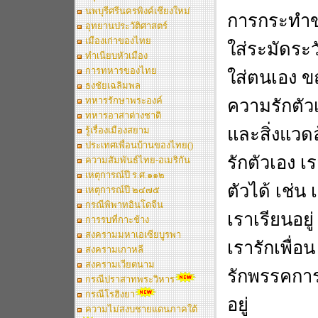
นพบุรีศรีนครพิงค์เชียงใหม่
การกระทำขอ
อุทยานประวัติศาสตร์
เมืองเก่าของไทย
ใส่ระมัดระว
ทำเนียบหัวเมือง
การทหารของไทย
ใส่ตนเอง ข
ธงชัยเฉลิมพล
ทหารรักษาพระองค์
ความรักตัวเอ
ทหารอาสาต่างชาติ
และสิ่งแวดล
รู้เรื่องเมืองสยาม
ประเทศเพื่อนบ้านของไทย()
รักตัวเอง เ
ความสัมพันธ์ไทย-อเมริกัน
เหตุการณ์ปี ร.ศ.๑๑๒
ตัวได้ เช่น
เหตุการณ์ปี ๒๔๗๕
กรณีพิพาทอินโดจีน
เราเรียนอยู่
การรบที่กาะช้าง
สงครามมหาเอเซียบูรพา
เรารักเพื่อ
สงครามเกาหลี
สงครามเวียตนาม
รักพรรคการ
กรณีปราสาทพระวิหาร
กรณีโรฮิงยา
อยู่
ความไม่สงบชายแดนภาคใต้