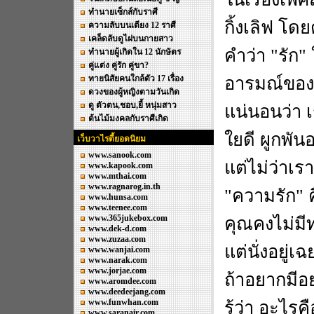
ทำนายเซ็กส์กับราศี
กิ้งเลิฟ โด
ความลับบนเตียง 12 ราศี
เคล็ดลับดูไฝบนกายสาว
คำว่า
"
รัก
"
ทำนายผู้เกิดใน 12 นักษัตร
คู่แต่ง คู่รัก คู่ขา?
ทายนิสัยคนใกล้ตัว 17 เรื่อง
อารมณ์ของเร
ดวงของผู้หญิงตามวันเกิด
ดู ตัวตน,ชอบ,ยี้ หนุ่มสาว
แน่นอนว่า
ต้นไม้มงคลกับราศีเกิด
ใยดี ผูกพันอย
เว็บวาไรตี้ยอดนิยม
www.sanook.com
แต่ไม่ว่าเ
www.kapook.com
www.mthai.com
www.ragnarog.in.th
"
ความรัก
"
www.hunsa.com
www.teenee.com
www.365jukebox.com
คุณคงไม่มีท
www.dek-d.com
www.zuzaa.com
แต่นั่งอยู่
www.wanjai.com
www.narak.com
www.jorjae.com
ถ้าอยากมีอ
www.aromdee.com
www.deedeejang.com
www.funwhan.com
รู้ว่า อะไ
www.saranair.com