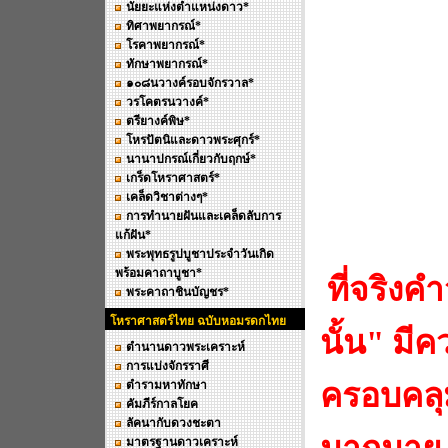
นัยยะแห่งตำแหน่งดาว*
ทิศาพยากรณ์*
โรคาพยากรณ์*
ทักษาพยากรณ์*
๑๐๘นวางค์รอบจักรวาล*
วรโคตรนวางค์*
ตรียางค์พิษ*
โหรปัตนิและดาวพระศุกร์*
นานาปกรณ์เกี่ยวกับฤกษ์*
เกร็ดโหราศาสตร์*
เคล็ดวิชาต่างๆ*
การทำนายฝันและเคล็ดลับการ
แก้ฝัน*
พระพุทธรูปบูชาประจำวันเกิด
พร้อมคาถาบูชา*
ที่จริงค
พระคาถาชินบัญชร*
โหราศาสตร์ไทย ฉบับหอมรดกไทย
นั้น" มี
ตำนานดาวพระเคราะห์
การแบ่งจักรราศี
ครอบคลุม
ตำรามหาทักษา
คัมภีร์กาลโยค
ลัคนากับดวงชะตา
มาตรฐานดาวเคราะห์