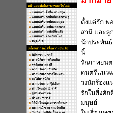
มากมาย
หน้าแบบฟอร์มต่างๆของเว็บไซด์
แบบฟอร์มตั้งชื่อ-นามสกุล
แบบฟอร์มฤกษ์พิธีมงคลต่างๆ
ตั้งแต่รัก พ่
แบบฟอร์มฤกษ์คลอดบุตร
แบบฟอร์มฤกษ์มงคลสมรส
สามี และลูก 
แบบฟอร์มฤกษ์เปลี่ยนชื่อ
แบบฟอร์มห้องเรียนโหร
นักประพันธ์
สมุดเยี่ยม
เกร็ดพยากรณ์..เพื่อความบันเทิง
นี้
นิสัยสาว 12 ราศี
ทายนิสัยจากเดือนเกิด
รักภาพยนตร
จุดร้อนตามราศี
ความรักตามวันเกิด
ดนตรีแนวแจ
ทายนิสัยจากการใส่แหวน
ผลไม้ทายนิสัย
วงนักร้องแน
ความรักตามกรุ๊ปเลือด
อ่านใจหนุ่ม 12 ราศี
รักในสิ่งศัก
ผู้ชายเพอร์เฟค
น้ำหอมกับราศี
มนุษย์
วิธีมัดใจหนุ่ม-สาวราศีต่างๆ
พยากรณ์ ช-ญ ตามวันเกิด
ในเรื่องเพศ
วันเกิดบอกนิสัยเนื้อคู่ ช-ญ