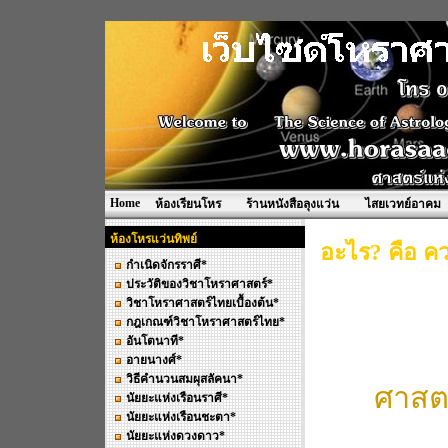
Home
ห้องเรียนโหร
ร้านหนังสือลุงแว่น
ไสยเวทย์อาคม
ห้องโหรแว่นทิพย์
อะไร? คือ ค
กำเนิดจักรราศี*
ประวัติของวิชาโหราศาสตร์*
วิชาโหราศาสตร์ไทยเบื้องต้น*
กฎเกณฑ์วิชาโหราศาสตร์ไทย*
อันโตนาที*
อายนางศ์*
วิธีคำนวนสมผุสลัคนา*
ศาสตร
นัยยะแห่งเรือนราศี*
นัยยะแห่งเรือนชะตา*
นัยยะแห่งดวงดาว*