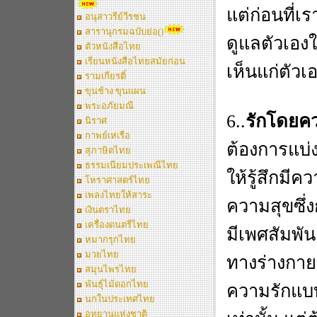
แต่ก่อนที่เ
อนุสาวรีย์วีรชน
สารานุกรมฉบับย่อ()
ดูแลตัวเองใ
ตัวหนังสือไทย
เรียนหนังสือไทยสมัยก่อน
เห็นแก่ตัว
รามเกียรติ์
ขุนช้าง ขุนแผน
พระอภัยมณี
6..
รักโดยค
นิราศ
กาพย์เห่เรือ
ต้องการแบ่งห
สุภาษิตไทย
ธรรมเนียมประเพณีไทย
ให้รู้สึกมี
โหราศาสตร์ไทย
เพลงไทยให้สาระ
ความสุขซึ่
เงินตราไทย
เครื่องดนตรีไทย
มีเพศสัมพัน
หมากรุกไทย
มวยไทย
ทางร่างกา
สมุนไพรไทย
พันธุ์ไม้ดอกไทย
ความรักแบบน
นกในประเทศไทย
อุทยานแห่งชาติ