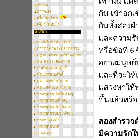
เท่านั้น แต่
ทางบก
กัน เข้าอกเ
ทางทะเล
เที่ยวทั่วไทย
กันทั้งสองฝ
เที่ยวไปชมไป
ศาสนา
และความรักเห
การบริหารคณะสงฆ์
หรือข้อที่ 6
การศึกษาพระปริยัติธรรม
กฎหมายพระสงฆ์ของไทย
อย่างมนุษย์
สมเด็จพระสังฆราช
ทำเนียบสมณศักดิ์
และที่จะให้แ
พัดยศสมณศักดิ์
คณะสงฆ์จีนนิกาย
แสวงหาให้พบ
คณะสงฆ์อนัมนิกาย
พระพุทธรูปสมัยต่างๆ
ขึ้นแล้วหรือ
พระพุทธรูปสำคัญ
พระพุทธรูปปางต่างๆ
พระพุทธรูปประจำวัน
ลองสำรวจตั
พระธาตุเจดีย์
พระพุทธบาท
มีความรักใน
พระแท่น