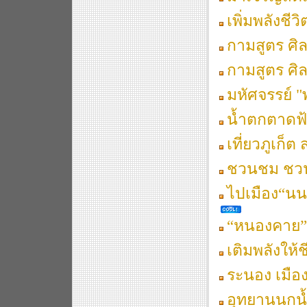
เพิ่มพลังชีว
กามสูตร ศิล
กามสูตร ศิล
มหัศจรรย์ "
น้ำตกตาดฟ
เที่ยวภูเก็ต
ชวนชม ชวนชิ
ไปเมือง“นนท
“หนองคาย” เ
เติมพลังให้ช
ระนอง เมืองท
อุทยานนกน้