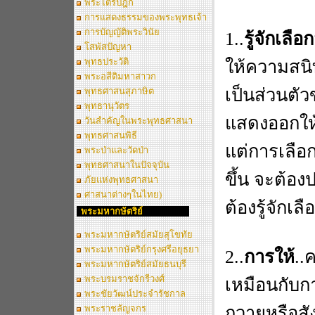
พระไตรปิฎก
การแสดงธรรมของพระพุทธเจ้า
การบัญญัติพระวินัย
1..
รู้จักเลื
โสพัสปัญหา
พุทธประวัติ
ให้ความสนิ
พระอสีติมหาสาวก
เป็นส่วนตั
พุทธศาสนสุภาษิต
พุทธานุวัตร
แสดงออกให้
วันสำคัญในพระพุทธศาสนา
พุทธศาสนพิธี
แต่การเลือก
พระป่าและวัดป่า
พุทธศาสนาในปัจจุบัน
ขึ้น จะต้องป
ภัยแห่งพุทธศาสนา
ศาสนาต่างๆในไทย)
ต้องรู้จักเล
พระมหากษัตริย์
พระมหากษัตริย์สมัยสุโขทัย
พระมหากษัตริย์กรุงศรีอยุธยา
2..
การให้
..
พระมหากษัตริย์สมัยธนบุรี
พระบรมราชจักรีวงศ์
เหมือนกับ
พระชัยวัฒน์ประจำรัชกาล
พระราชลัญจกร
ถวายหรือสังเ