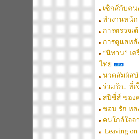
เซ็กส์กับคน
ทำงานหนัก “
การตรวจเต
การดูแลหล
“นิทาน” เคร
ไทย
นวดสัมผัสบำ
ร่วมรัก.. ที
สปีชี่ส์ ขอ
ชอบ รัก หล
คนใกล้ใจจา
Leaving on 