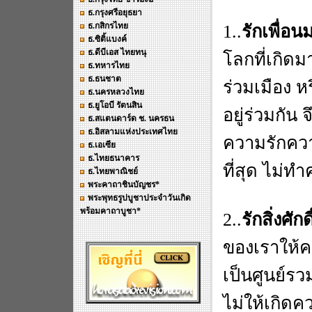
ธ.กรุงศรีอยุธยา
ธ.กสิกรไทย
1..
รักเพื่อน
ธ.ซิติ้แบงค์
ธ.ดีบีเอส ไทยทนุ
โลกที่เกิดม
ธ.ทหารไทย
ธ.ธนชาต
ร่วมเมือง ห
ธ.นครหลวงไทย
ธ.ยูโอบี รัตนสิน
อยู่ร่วมกัน
ธ.สแตนดาร์ด ช. นครธน
ธ.อิสลามแห่งประเทศไทย
ความรักควา
ธ.เอเซีย
ธ.ไทยธนาคาร
ที่สุด ไม่ท
ธ.ไทยพาณิชย์
พระคาถาชินบัญชร*
พระพุทธรูปบูชาประจำวันเกิด
พร้อมคาถาบูชา*
2..
รักสิ่งศัก
ของเราให้คว
เป็นศูนย์รว
ไม่ให้เกิดค