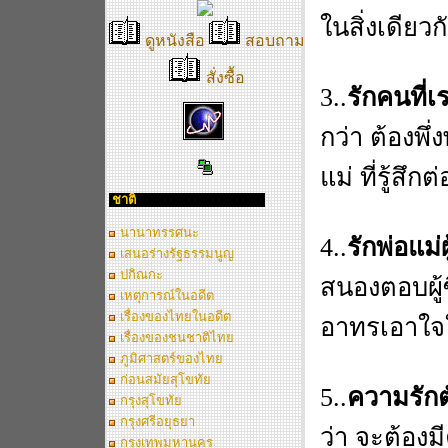
ในสิ่งเดียวก
ดูหนังสือ
สอบถาม
สั่งซื้อ
3..
รักคนที่
กว่า ต้องพึ
แม่ ที่รู้สึก
ชาติ
นานาทรรศนะ
4..
รักพ่อแม
เสนอร่างรัฐธรรมนูญ
ปกิณกะ
สนองตอบผู้ซ
เหตุการณ์ในอดีต
เรื่องของไทยในอดีต
อาทรเอาใจใ
เรื่องของชนชาติไทย
ภูมิศาสตร์ของไทย
ก่อนสมัยสุโขทัย
5..
ความรัก
กรุงสุโขทัย
กรุงศรีอยุธยา
ว่า จะต้องม
กรุงเทพมหานคร