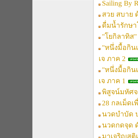
Sailing By 
สวย สบาย 
ดื่มน้ำรักษ
"โยกิลาทิส"
"หนึ่งมื้อก
เจ ภาค 2
"หนึ่งมื้อก
เจ ภาค 1
พิสูจน์มหัศ
28 กลเม็ดเพื
นวดบำบัด 
นวดกดจุด ด
มาเจริญสติเพ