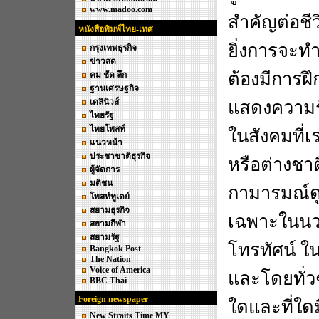
www.madoo.com
สำคัญต่อชี
หนังสือพิมพ์ไทย-เทศ
ยิ่งการจะทำ
กรุงเทพธุรกิจ
ข่าวสด
ต้องมีการฝึก
คม ชัด ลึก
ฐานเศรษฐกิจ
เดลินิวส์
แสดงความรั
ไทยรัฐ
ไทยโพสท์
ในสังคมที่เร
แนวหน้า
ประชาชาติธุรกิจ
หรือต่างชาต
ผู้จัดการ
มติชน
กามารมณ์ดูจ
โพสท์ทูเดย์
สยามธุรกิจ
เฉพาะในนว
สยามกีฬา
สยามรัฐ
โทรทัศน์ ใ
Bangkok Post
The Nation
Voice of America
และโดยทั่วๆ
BBC Thai
Foreign newspaper
ใดและที่ใดมี
New Straits Time MY