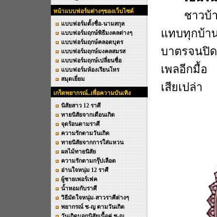
หน้าแบบฟอร์มต่างๆของเว็บไซด์
ชาวบ้
แบบฟอร์มตั้งชื่อ-นามสกุล
แทบทุกบ้า
แบบฟอร์มฤกษ์พิธีมงคลต่างๆ
แบบฟอร์มฤกษ์คลอดบุตร
บาตรจนปิด
แบบฟอร์มฤกษ์มงคลสมรส
แบบฟอร์มฤกษ์เปลี่ยนชื่อ
เพลอีกมื้อ 
แบบฟอร์มห้องเรียนโหร
สมุดเยี่ยม
เสียเปล่า
เกร็ดพยากรณ์..เพื่อความบันเทิง
นิสัยสาว 12 ราศี
ทายนิสัยจากเดือนเกิด
จุดร้อนตามราศี
ความรักตามวันเกิด
ทายนิสัยจากการใส่แหวน
ผลไม้ทายนิสัย
ความรักตามกรุ๊ปเลือด
อ่านใจหนุ่ม 12 ราศี
ผู้ชายเพอร์เฟค
น้ำหอมกับราศี
วิธีมัดใจหนุ่ม-สาวราศีต่างๆ
พยากรณ์ ช-ญ ตามวันเกิด
วันเกิดบอกนิสัยเนื้อคู่ ช-ญ