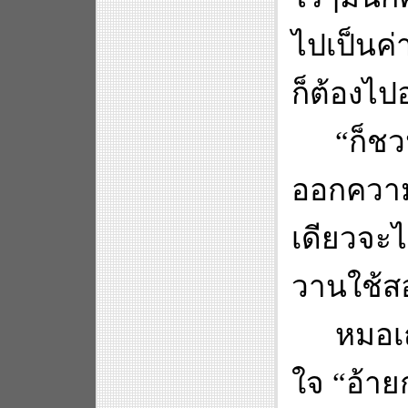
ไปเป็นค่
ก็ต้องไ
“
ก็ชว
ออกควา
เดียวจะไ
วานใช้สอ
หมอเ
ใจ
“
อ้าย