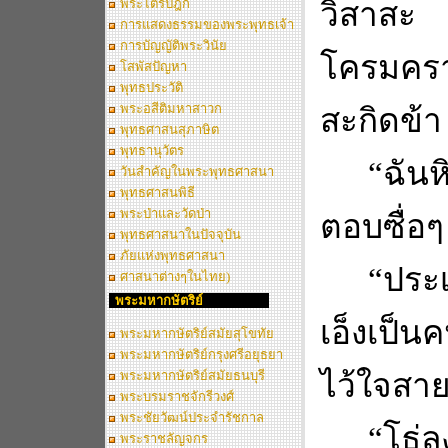
พระไตรปิฎก
วิสาสะ แ
การแสดงธรรมของพระพุทธเจ้า
การบัญญัติพระวินัย
โครมคร
โสพัสปัญหา
พุทธประวัติ
พระอสีติมหาสาวก
สะกิดข้
พุทธศาสนสุภาษิต
พุทธานุวัตร
“
ฉันห
วันสำคัญในพระพุทธศาสนา
พุทธศาสนพิธี
พระป่าและวัดป่า
ตอบซื่อๆ
พุทธศาสนาในปัจจุบัน
ภัยแห่งพุทธศาสนา
“
ประเ
ศาสนาต่างๆในไทย)
พระมหากษัตริย์
เอ็งเป็น
พระมหากษัตริย์สมัยสุโขทัย
พระมหากษัตริย์กรุงศรีอยุธยา
ไว้ใจสาย
พระมหากษัตริย์สมัยธนบุรี
พระบรมราชจักรีวงศ์
พระชัยวัฒน์ประจำรัชกาล
“
โธ่ล
พระราชลัญจกร