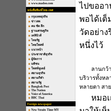
ไปขออาห
www.madoo.com
หนังสือพิมพ์ไทย-เทศ
พอได้เต็
กรุงเทพธุรกิจ
ข่าวสด
คม ชัด ลึก
วัดอย่าง
ฐานเศรษฐกิจ
เดลินิวส์
ไทยรัฐ
หนึ่งไว้
ไทยโพสท์
แนวหน้า
ประชาชาติธุรกิจ
ผู้จัดการ
มติชน
ลานกว้
โพสท์ทูเดย์
สยามธุรกิจ
บริวารทั้งหล
สยามกีฬา
สยามรัฐ
หลายตา สายต
Bangkok Post
The Nation
Voice of America
หมอเถ
BBC Thai
Foreign newspaper
มาให้เห็
New Straits Time MY