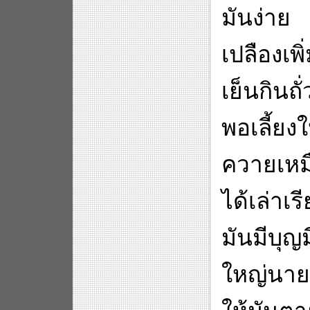
มันง่าย 
เปลืองเพิ
เย็นกินถั
พอเลี้ยง
ควายเหม
ได้เล่าเร
มันมีบุญ
ใหญ่นายโ