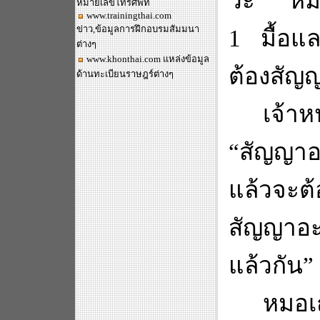
ว๊ะ
”
หม
หมายเลขโทรศัพท์
www.trainingthai.com
ข่าว,ข้อมูลการฝึกอบรมสัมมนา
1 มื้อแล
ต่างๆ
www.khonthai.com
แหล่งข้อมูล
ต้องสัญ
ด้านทะเบียนราษฎร์ต่างๆ
เจ้าห
“
สัญญาอะ
แล้วจะต้
สัญญาอะ
แล้วกัน
”
หมอเ