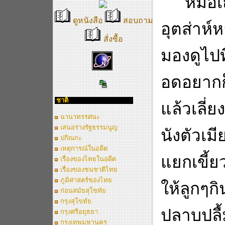
หมอเถ
ดูหนังสือ
สอบถาม
อุตส่าห์
สั่งซื้อ
มองดูไป
อดอยากก
ชาติ
แล้วเลี่ย
นานาทรรศนะ
เสนอร่างรัฐธรรมนูญ
นังตัวเมี
ปกิณกะ
เหตุการณ์ในอดีต
แยกเขี้ย
เรื่องของไทยในอดีต
เรื่องของชนชาติไทย
ภูมิศาสตร์ของไทย
ให้ลูกๆ
ก่อนสมัยสุโขทัย
กรุงสุโขทัย
ปลาบปลื
กรุงศรีอยุธยา
กรุงเทพมหานคร