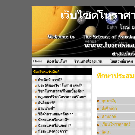
Home
ห้องเรียนโหร
ร้านหนังสือลุงแว่น
ไสยเวทย์อาคม
ห้องโหรแว่นทิพย์
ทักษาประสมเ
กำเนิดจักรราศี*
ประวัติของวิชาโหราศาสตร์*
วิชาโหราศาสตร์ไทยเบื้องต้น*
กฎเกณฑ์วิชาโหราศาสตร์ไทย*
บุษบามีคู่
อันโตนาที*
อายนางศ์*
ตั้งชื่อเด็ก
วิธีคำนวนสมผุสลัคนา*
ห้ามฤกษ์
นัยยะแห่งเรือนราศี*
เรียนโหราศาสตร์
นัยยะแห่งเรือนชะตา*
นัยยะแห่งดวงดาว*
ลัคเน