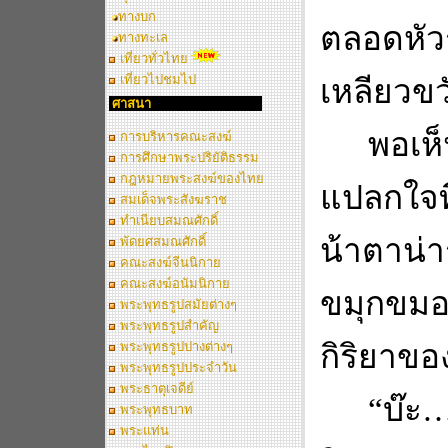
ทางบก
ตลอดหัวร
ทางทะเล
เที่ยวทั่วไทย
เที่ยวไปชมไป
เหลียวขว
ศาสนา
พอเห็
การบริหารคณะสงฆ์
การศึกษาพระปริยัติธรรม
กฎหมายพระสงฆ์ของไทย
แปลกใจที
สมเด็จพระสังฆราช
ทำเนียบสมณศักดิ์
น้าตาน่า
พัดยศสมณศักดิ์
คณะสงฆ์จีนนิกาย
คณะสงฆ์อนัมนิกาย
ขมุกขมอ
พระพุทธรูปสมัยต่างๆ
พระพุทธรูปสำคัญ
กิริยาขอ
พระพุทธรูปปางต่างๆ
พระพุทธรูปประจำวัน
พระธาตุเจดีย์
“
บ๊ะ
พระพุทธบาท
พระแท่น