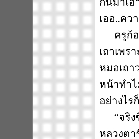
กันมาเอา
เออ..ควา
ครูก
เถาเพรา
หมอเถาว่
หน้าทำไม
อย่างไรก
“
จริ
หลวงตาช