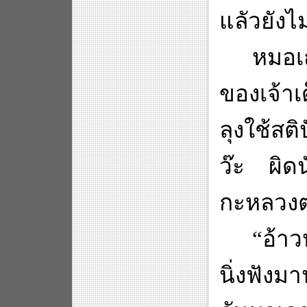
แลัวยังไม
หมอเ
ของเจ้าเ
ลุงใช้สต
ว๊ะ ผิดน
กะหลวงตา
“
อ้า
นิ่งฟังมา