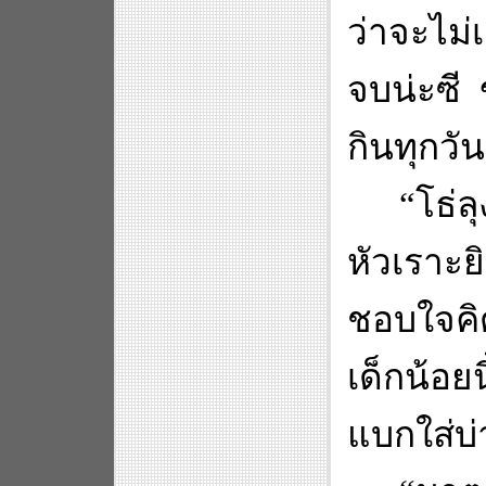
ว่าจะไม่
จบน่ะซี 
กินทุกวัน
“
โธ่ลุ
หัวเราะย
ชอบใจคิดใ
เด็กน้อยน
แบกใส่บ