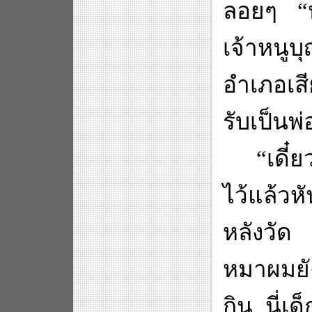
ลอยๆ
“
เจ้าหนูบ
อำเภอเสี
รับเป็นพ่
“
เดี๋
ไว้แล้ว
หลังวัด
หมาผมยั
กิน นี่เ