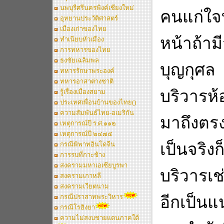
นพบุรีศรีนครพิงค์เชียงใหม่
คนแก่ใจ
อุทยานประวัติศาสตร์
เมืองเก่าของไทย
หน้าถ้าม
ทำเนียบหัวเมือง
การทหารของไทย
ธงชัยเฉลิมพล
บุญกุศล 
ทหารรักษาพระองค์
ทหารอาสาต่างชาติ
บริวารห
รู้เรื่องเมืองสยาม
ประเทศเพื่อนบ้านของไทย()
ความสัมพันธ์ไทย-อเมริกัน
มาถึงตรง
เหตุการณ์ปี ร.ศ.๑๑๒
เหตุการณ์ปี ๒๔๗๕
เป็นจริง
กรณีพิพาทอินโดจีน
การรบที่กาะช้าง
สงครามมหาเอเซียบูรพา
บริวารเช่
สงครามเกาหลี
สงครามเวียตนาม
กรณีปราสาทพระวิหาร
อีกเป็นแน
กรณีโรฮิงยา
ความไม่สงบชายแดนภาคใต้