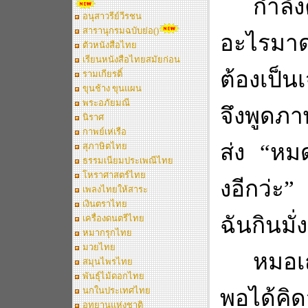
กำลังค
อนุสาวรีย์วีรชน
สารานุกรมฉบับย่อ()
อะไรมาดุน
ตัวหนังสือไทย
เรียนหนังสือไทยสมัยก่อน
ต้องเป็น
รามเกียรติ์
ขุนช้าง ขุนแผน
พระอภัยมณี
จึงพูด
นิราศ
กาพย์เห่เรือ
ส่ง
“
หมด
สุภาษิตไทย
ธรรมเนียมประเพณีไทย
โหราศาสตร์ไทย
งอีกว่ะ
”
เพลงไทยให้สาระ
เงินตราไทย
ฉันกินมั่ง
เครื่องดนตรีไทย
หมากรุกไทย
มวยไทย
หมอเถ
สมุนไพรไทย
พันธุ์ไม้ดอกไทย
นกในประเทศไทย
พอได้คิด
อุทยานแห่งชาติ