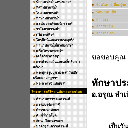
นัยยะแห่งตำแหน่งดาว*
ชีวิตโหรเก่าที่ผมรู้จัก
ทิศาพยากรณ์*
ทักษาสมเด็จ
โรคาพยากรณ์*
ทักษาพยากรณ์*
ดาวลอย
๑๐๘นวางค์รอบจักรวาล*
ดาวสองชั้น
วรโคตรนวางค์*
ดวงชาวเกาะ
ตรียางค์พิษ*
โหรปัตนิและดาวพระศุกร์*
นานาปกรณ์เกี่ยวกับฤกษ์*
เกร็ดโหราศาสตร์*
ขอขอบคุณ คุ
เคล็ดวิชาต่างๆ*
การทำนายฝันและเคล็ดลับการ
แก้ฝัน*
พระพุทธรูปบูชาประจำวันเกิด
พร้อมคาถาบูชา*
ทักษาปร
พระคาถาชินบัญชร*
โหราศาสตร์ไทย ฉบับหอมรดกไทย
อ.อรุณ ลำเพ
ตำนานดาวพระเคราะห์
การแบ่งจักรราศี
ตำรามหาทักษา
คัมภีร์กาลโยค
ลัคนากับดวงชะตา
เป็นวั
มาตรฐานดาวเคราะห์