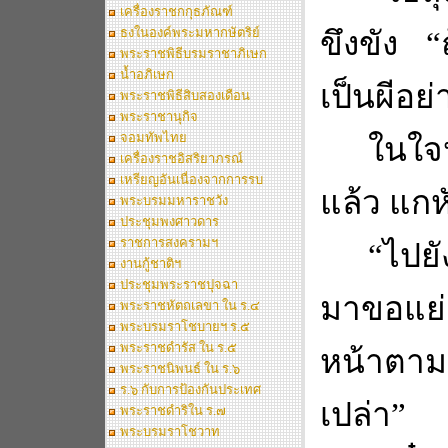
เครื่องราชกกุธภัณฑ์
ธงในองค์พระมหากษัตริย์
ขึงขัง
“
พระราชพิธีบรมราชาภิเษก
น้ำอภิเษก
เป็นผีอย่
พระราชพิธีสิบสองเดือน
พระราชานุกิจ
จอมทัพไทย
ในใจห
เครื่องราชอิสริยาภรณ์
เหรียญอันเนื่องจากการรบ
แล้ว แก
พระบรมมหาราชวัง
ประชุมพงศาวดาร
ราชการสงครามฯ
“
ไปยั
งานกู้ชาติฯ
ประชุมพระราชปุจฉา
มาขอแย่
พระราชหัตถเลขา ใน ร.๔
พระบรมราโชบายฯ ร.๕
พระราชดำรัส ใน ร.๕
หน้าตามา
พระราชนิพนธ์ ใน ร.๖
ร.๖ กับการป้องกันประเทศ
เปล่า
”
พระราชดำริใน ร.๗
พระบรมราโชวาท