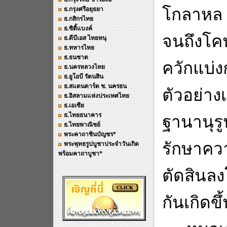
โกลาหล
ธ.กรุงศรีอยุธยา
ธ.กสิกรไทย
ธ.ซิติ้แบงค์
จนถึงโค
ธ.ดีบีเอส ไทยทนุ
ธ.ทหารไทย
ธ.ธนชาต
ควักแบ่ง
ธ.นครหลวงไทย
ธ.ยูโอบี รัตนสิน
ธ.สแตนดาร์ด ช. นครธน
ตัวอย่
ธ.อิสลามแห่งประเทศไทย
ธ.เอเซีย
ธ.ไทยธนาคาร
ฐานานุรู
ธ.ไทยพาณิชย์
พระคาถาชินบัญชร*
รักษาคว
พระพุทธรูปบูชาประจำวันเกิด
พร้อมคาถาบูชา*
ตัดสินลง
กันเกิดขึ