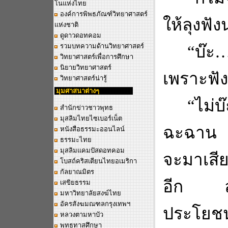
โนแห่งไทย
องค์การพิพธภัณฑ์วิทยาศาสตร์
ให้ลุงฟังน
แห่งชาติ
ดูดาวดอทคอม
รวมบทความด้านวิทยาศาสตร์
“
บ๊ะ
วิทยาศาสตร์เพื่อการศึกษา
นิยายวิทยาศาสตร์
เพราะฟัง
วิทยาศาสตร์น่ารู้
มุมศาสนาต่างๆ
“
ไม่บ๊
สำนักข่าวชาวพุทธ
มุสลิมไทยไซเบอร์เน็ต
ฉะฉา
หนังสือธรรมะออนไลน์
ธรรมะไทย
มุสลิมแคมปัสดอทคอม
จะมาเสีย
โบสถ์คริสเตียนไทยอเมริกา
กัลยาณมิตร
อีก ลุงก
เสขิยธรรม
มหาวิทยาลัยสงฆ์ไทย
อัครสังฆมณฑลกรุงเทพฯ
ประโยชน์
หลวงตามหาบัว
พุทธทาสศึกษา