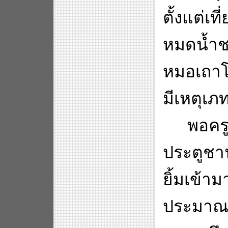
ตั้งแต่เ
หมดน้ำชาเ
หมอเถาโผ
มีเหตุเภท
พอคร
ประตูชาน
ยิ้มเข้า
ประมาณ 