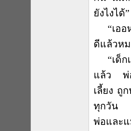
ยังไงได้
”
“
เออ
ดีแล้วห
“
เด็กเ
แล้ว พ่อ
เลี้ยง ถ
ทุกวัน คร
พ่อและแ