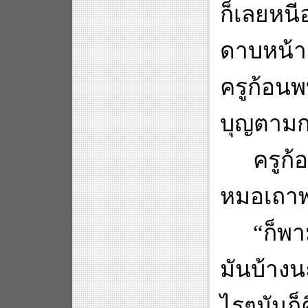
ก็เลยหน
ดาบหน้า
ครูก้อน
บุญตามกร
ครูก้
หมอเถาพา
“
ก็พ
มันบ้างน
ไรๆมันก