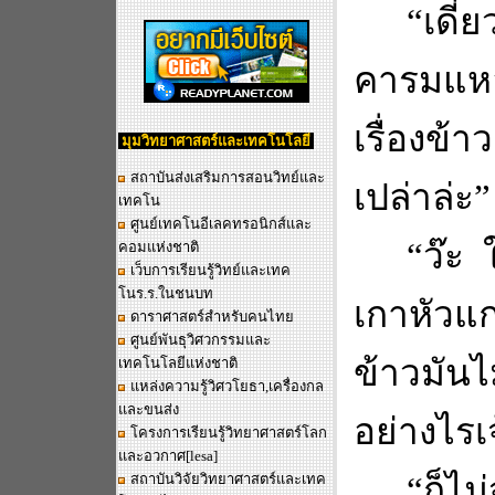
“
เดี๋
คารมแห
เรื่องข้า
มุมวิทยาศาสตร์และเทคโนโลยี
สถาบันส่งเสริมการสอนวิทย์และ
เปล่าล่ะ
”
เทคโน
ศูนย์เทคโนอีเลคทรอนิกส์และ
“
ว๊ะ
คอมแห่งชาติ
เว็บการเรียนรู้วิทย์และเทค
โนร.ร.ในชนบท
เกาหัวแ
ดาราศาสตร์สำหรับคนไทย
ศูนย์พันธุวิศวกรรมและ
ข้าวมันไ
เทคโนโลยีแห่งชาติ
แหล่งความรู้วิศวโยธา,เครื่องกล
และขนส่ง
อย่างไรเ
โครงการเรียนรู้วิทยาศาสตร์โลก
และอวกาศ
[lesa]
“
ก็ไม
สถาบันวิจัยวิทยาศาสตร์และเทค