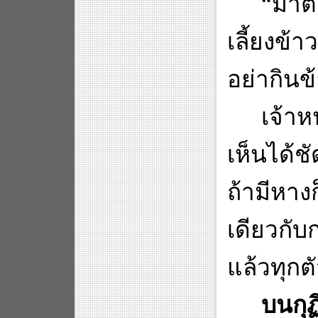
“
มาต
เลี้ยงข้
อย่ากินข
เจ้า
เห็นได้
ถ้ามีหา
เดียวกับก
แล้วทุกต
บนกุ