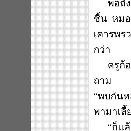
พอถึง
ชื้น หมอ
เคารพรวมท
กว่า
ครูก
ถาม หมอ
“
พบกันห
พามาเลี้
“
ก็แล