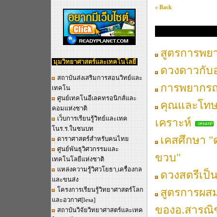
« Back
นานาสาระ
สูตรการพยา
มุมวิทยาศาสตร์และเทคโนโลยี
ดวงดาวกับ
สถาบันส่งเสริมการสอนวิทย์และ
การพยากรณ
เทคโน
ศูนย์เทคโนอีเลคทรอนิกส์และ
คุณและโทษ
คอมแห่งชาติ
เว็บการเรียนรู้วิทย์และเทค
เคราะห์
โนร.ร.ในชนบท
เคสศึกษา "ด
ดาราศาสตร์สำหรับคนไทย
ศูนย์พันธุวิศวกรรมและ
ขวบ"
เทคโนโลยีแห่งชาติ
แหล่งความรู้วิศวโยธา,เครื่องกล
ดวงสตรีเป็
และขนส่ง
โครงการเรียนรู้วิทยาศาสตร์โลก
สูตรการผส
และอวกาศ
[lesa]
ของอ.สารณิช
สถาบันวิจัยวิทยาศาสตร์และเทค