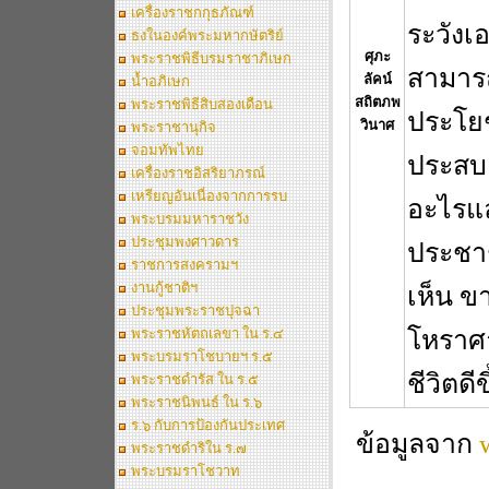
เครื่องราชกกุธภัณฑ์
ระวังเอ
ธงในองค์พระมหากษัตริย์
ศุภะ
พระราชพิธีบรมราชาภิเษก
สามาร
ลัคน์
น้ำอภิเษก
สถิตภพ
พระราชพิธีสิบสองเดือน
ประโยช
วินาศ
พระราชานุกิจ
...............
จอมทัพไทย
ประสบค
เครื่องราชอิสริยาภรณ์
เหรียญอันเนื่องจากการรบ
อะไรแ
พระบรมมหาราชวัง
ประชุมพงศาวดาร
ประชาชน
ราชการสงครามฯ
งานกู้ชาติฯ
เห็น ข
ประชุมพระราชปุจฉา
พระราชหัตถเลขา ใน ร.๔
โหราศา
พระบรมราโชบายฯ ร.๕
ชีวิตดีข
พระราชดำรัส ใน ร.๕
พระราชนิพนธ์ ใน ร.๖
ร.๖ กับการป้องกันประเทศ
ข้อมูลจาก
พระราชดำริใน ร.๗
พระบรมราโชวาท