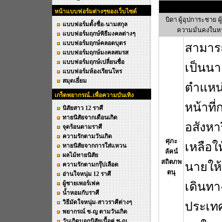
หน้าแบบฟอร์มต่างๆของเว็บไซด์
บิดา ผู้อุปการะชาย ผ
แบบฟอร์มตั้งชื่อ-นามสกุล
ความมั่นคงในห
แบบฟอร์มฤกษ์พิธีมงคลต่างๆ
แบบฟอร์มฤกษ์คลอดบุตร
สามาร
แบบฟอร์มฤกษ์มงคลสมรส
แบบฟอร์มฤกษ์เปลี่ยนชื่อ
เป็นนา
แบบฟอร์มห้องเรียนโหร
สมุดเยี่ยม
ตำแหน่
เกร็ดพยากรณ์..เพื่อความบันเทิง
หน้าที
นิสัยสาว 12 ราศี
ทายนิสัยจากเดือนเกิด
อสังหาร
จุดร้อนตามราศี
ความรักตามวันเกิด
ศุภะ
เหลือให
ทายนิสัยจากการใส่แหวน
ลัคน์
ผลไม้ทายนิสัย
สถิตภพ
นายให้
ความรักตามกรุ๊ปเลือด
ตนุ
อ่านใจหนุ่ม 12 ราศี
ผู้ชายเพอร์เฟค
เดินทา
น้ำหอมกับราศี
วิธีมัดใจหนุ่ม-สาวราศีต่างๆ
ประเทศ
พยากรณ์ ช-ญ ตามวันเกิด
วันเกิดบอกนิสัยเนื้อคู่ ช-ญ