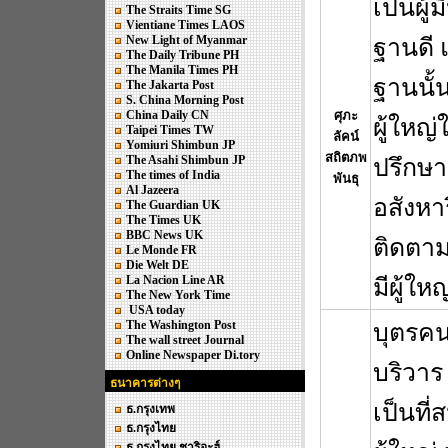
เป็นผู้
The Straits Time SG
Vientiane Times LAOS
New Light of Myanmar
ฐานดี 
The Daily Tribune PH
The Manila Times PH
ฐานนั้น
The Jakarta Post
S. China Morning Post
China Daily CN
ศุภะ
ผู้ใหญ
Taipei Times TW
ลัคน์
Yomiuri Shimbun JP
สถิตภพ
The Asahi Shimbun JP
ปรึกษา
The times of India
พันธุ
Al Jazeera
อสังหา
The Guardian UK
The Times UK
BBC News UK
ติดตา
Le Monde FR
Die Welt DE
La Nacion Line AR
มีผู้ให
The New York Time
USA today
The Washington Post
บุตรคน
The wall street Journal
Online Newspaper Di.tory
บริวาร
ธนาคารต่างๆ
เป็นที
ธ.กรุงเทพ
ธ.กรุงไทย
ธ.กรุงไทย ชาริอะฮ์