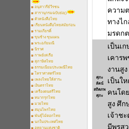
อนุสาวรีย์วีรชน
ความต
สารานุกรมฉบับย่อ()
ตัวหนังสือไทย
ทางไกล
เรียนหนังสือไทยสมัยก่อน
รามเกียรติ์
มรดกตก
ขุนช้าง ขุนแผน
พระอภัยมณี
เป็นเกษ
นิราศ
กาพย์เห่เรือ
เคารพข
สุภาษิตไทย
ธรรมเนียมประเพณีไทย
งานสูง
โหราศาสตร์ไทย
ศุภะ
เป็นใหญ
เพลงไทยให้สาระ
ลัคน์
เงินตราไทย
สถิตภพ
คนโดยท
เครื่องดนตรีไทย
ศุภะ
หมากรุกไทย
สูง ศึ
มวยไทย
สมุนไพรไทย
เจ้าชะต
พันธุ์ไม้ดอกไทย
นกในประเทศไทย
มีพรส
อุทยานแห่งชาติ