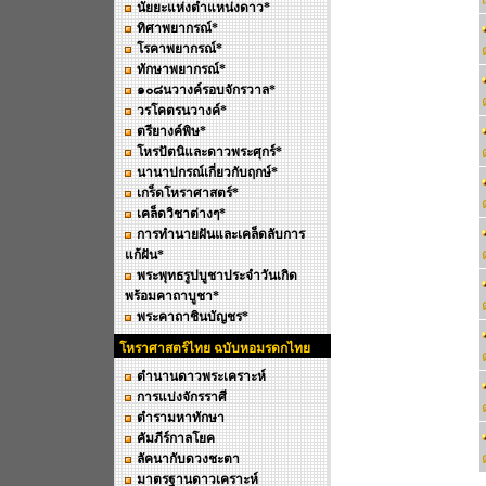
นัยยะแห่งตำแหน่งดาว*
ทิศาพยากรณ์*
โรคาพยากรณ์*
ทักษาพยากรณ์*
๑๐๘นวางค์รอบจักรวาล*
วรโคตรนวางค์*
ตรียางค์พิษ*
โหรปัตนิและดาวพระศุกร์*
นานาปกรณ์เกี่ยวกับฤกษ์*
เกร็ดโหราศาสตร์*
เคล็ดวิชาต่างๆ*
การทำนายฝันและเคล็ดลับการ
แก้ฝัน*
พระพุทธรูปบูชาประจำวันเกิด
พร้อมคาถาบูชา*
พระคาถาชินบัญชร*
โหราศาสตร์ไทย ฉบับหอมรดกไทย
ตำนานดาวพระเคราะห์
การแบ่งจักรราศี
ตำรามหาทักษา
คัมภีร์กาลโยค
ลัคนากับดวงชะตา
มาตรฐานดาวเคราะห์