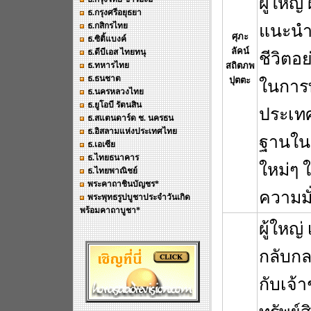
ผู้ใหญ่
ธ.กรุงศรีอยุธยา
ธ.กสิกรไทย
แนะนำส
ศุภะ
ธ.ซิติ้แบงค์
ลัคน์
ธ.ดีบีเอส ไทยทนุ
ชีวิตอ
ธ.ทหารไทย
สถิตภพ
ธ.ธนชาต
ปุตตะ
ในการท
ธ.นครหลวงไทย
ธ.ยูโอบี รัตนสิน
ประเทศ
ธ.สแตนดาร์ด ช. นครธน
ธ.อิสลามแห่งประเทศไทย
ฐานในต
ธ.เอเซีย
ธ.ไทยธนาคาร
ใหม่ๆ 
ธ.ไทยพาณิชย์
พระคาถาชินบัญชร*
ความมั
พระพุทธรูปบูชาประจำวันเกิด
พร้อมคาถาบูชา*
ผู้ใหญ่
กลับกล
กับเจ้า