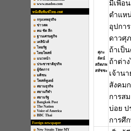
มีเพื่อน
www.madoo.com
หนังสือพิมพ์ไทย-เทศ
ตำแหน่
กรุงเทพธุรกิจ
อุปการ
ข่าวสด
คม ชัด ลึก
ฐานเศรษฐกิจ
ดาวศุภ
เดลินิวส์
ไทยรัฐ
ถ้าเป็น
ศุภะ
ไทยโพสท์
ลัคน์
แนวหน้า
ถ้าต่า
ประชาชาติธุรกิจ
สถิตภพ
ผู้จัดการ
สหัชชะ
เจ้านา
มติชน
โพสท์ทูเดย์
สังคมก
สยามธุรกิจ
สยามกีฬา
การสมา
สยามรัฐ
Bangkok Post
The Nation
บ่อย ป
Voice of America
BBC Thai
การศึกษ
Foreign newspaper
New Straits Time MY