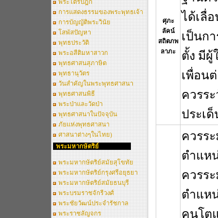
พระไตรปิฎก
การแสดงธรรมของพระพุทธเจ้า
ได้เลื่
ศุภะ
การบัญญัติพระวินัย
ลัคน์
โสพัสปัญหา
เป็นกา
สถิตภพ
พุทธประวัติ
ลาภะ
พระอสีติมหาสาวก
ตั้ง มีผ
พุทธศาสนสุภาษิต
เพื่อนต
พุทธานุวัตร
วันสำคัญในพระพุทธศาสนา
ควรระ
พุทธศาสนพิธี
พระป่าและวัดป่า
ประเด็
พุทธศาสนาในปัจจุบัน
ภัยแห่งพุทธศาสนา
ควรระมั
ศาสนาต่างๆในไทย)
พระมหากษัตริย์
ตำแหน่
พระมหากษัตริย์สมัยสุโขทัย
ควรระมั
พระมหากษัตริย์กรุงศรีอยุธยา
พระมหากษัตริย์สมัยธนบุรี
ตำแหน่
พระบรมราชจักรีวงศ์
พระชัยวัฒน์ประจำรัชกาล
คนโตแ
พระราชลัญจกร