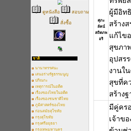
ทรัพย์
ผู้มีอิ
ดูหนังสือ
สอบถาม
ศุภะ
สร้างส
สั่งซื้อ
ลัคน์
สถิตภพ
แก้ไขอ
อริ
สุขภาพ
อุปสรร
ชาติ
นานาทรรศนะ
งานใน
เสนอร่างรัฐธรรมนูญ
ปกิณกะ
สุขที่ค
เหตุการณ์ในอดีต
สร้างฐ
เรื่องของไทยในอดีต
เรื่องของชนชาติไทย
ภูมิศาสตร์ของไทย
มีคู่คร
ก่อนสมัยสุโขทัย
กรุงสุโขทัย
เจ้าขอ
กรุงศรีอยุธยา
ข้ามช่
กรุงเทพมหานคร