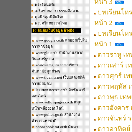
หน้า 3
พระรัตนตรัย
บทเรียนโหร
เครือข่ายสาระธรรมอิสลาม
มูลนิธิศุภนิมิตไทย
หน้า 2
พระคริสตธรรมไทย
10 อันดับเว็บข้อมูล อ้างอิง
บทเรียนโหร
www.google.co.th
สุดยอดเว็บใน
หน้า 1
การหาข้อมูล
www.glo.or.th
สำนักงานสลาก
ดาวราหู เท
กินแบ่งรัฐบาล
ดาวเสาร์ เ
www.siamguru.com
บริการ
ค้นหาข้อมูลต่างๆ
ดาวศุกร์ เท
www.truehits.net
เว็บแสดงสถิติ
การเยี่ยมชม
ดาวพฤหัส เ
lexitron.nectec.or.th
ดิกชันนารี
ดาวพุธ เทพ
ออนไลน์
www.yellowpages.co.th
สมุด
ดาวอังคาร 
หน้าเหลืองออนไลน์
www.police.go.th
สำนักงาน
ดาวจันทร์ ร
ตำรวจแห่งชาติ
phonebook.tot.or.th
ค้นหา
ดาวอาทิตย์