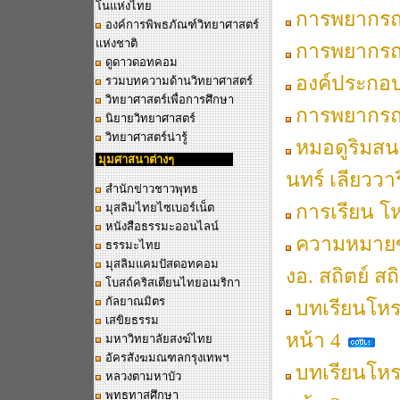
โนแห่งไทย
การพยากรณ
องค์การพิพธภัณฑ์วิทยาศาสตร์
แห่งชาติ
การพยากรณ
ดูดาวดอทคอม
องค์ประกอบ
รวมบทความด้านวิทยาศาสตร์
วิทยาศาสตร์เพื่อการศึกษา
การพยากรณ
นิยายวิทยาศาสตร์
วิทยาศาสตร์น่ารู้
หมอดูริมสน
มุมศาสนาต่างๆ
นทร์ เลียววา
สำนักข่าวชาวพุทธ
การเรียน โห
มุสลิมไทยไซเบอร์เน็ต
หนังสือธรรมะออนไลน์
ความหมาย
ธรรมะไทย
มุสลิมแคมปัสดอทคอม
งอ. สถิตย์ สถ
โบสถ์คริสเตียนไทยอเมริกา
กัลยาณมิตร
บทเรียนโหร
เสขิยธรรม
หน้า 4
มหาวิทยาลัยสงฆ์ไทย
อัครสังฆมณฑลกรุงเทพฯ
บทเรียนโหร
หลวงตามหาบัว
พุทธทาสศึกษา