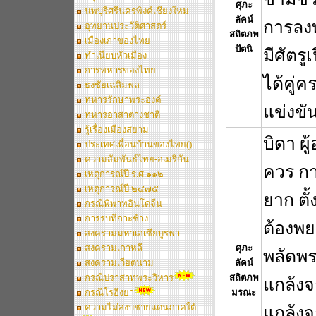
ศุภะ
นพบุรีศรีนครพิงค์เชียงใหม่
ลัคน์
การลงทุ
อุทยานประวัติศาสตร์
สถิตภพ
เมืองเก่าของไทย
ปัตนิ
มีศัตรู
ทำเนียบหัวเมือง
การทหารของไทย
ได้คู่ค
ธงชัยเฉลิมพล
ทหารรักษาพระองค์
แข่งขั
ทหารอาสาต่างชาติ
รู้เรื่องเมืองสยาม
บิดา ผู
ประเทศเพื่อนบ้านของไทย()
ความสัมพันธ์ไทย-อเมริกัน
ควร กา
เหตุการณ์ปี ร.ศ.๑๑๒
เหตุการณ์ปี ๒๔๗๕
ยาก ตั้
กรณีพิพาทอินโดจีน
การรบที่กาะช้าง
ต้องพย
สงครามมหาเอเซียบูรพา
สงครามเกาหลี
ศุภะ
พลัดพร
สงครามเวียตนาม
ลัคน์
กรณีปราสาทพระวิหาร
สถิตภพ
แกล้งจ
กรณีโรฮิงยา
มรณะ
ความไม่สงบชายแดนภาคใต้
แกล้งจ