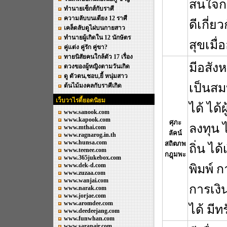
สนใจกา
ทำนายเซ็กส์กับราศี
ความลับบนเตียง 12 ราศี
ดีเกี่ย
เคล็ดลับดูไฝบนกายสาว
ทำนายผู้เกิดใน 12 นักษัตร
สุขเมื
คู่แต่ง คู่รัก คู่ขา?
ทายนิสัยคนใกล้ตัว 17 เรื่อง
มีอสังห
ดวงของผู้หญิงตามวันเกิด
ดู ตัวตน,ชอบ,ยี้ หนุ่มสาว
เป็นสม
ต้นไม้มงคลกับราศีเกิด
เว็บวาไรตี้ยอดนิยม
ได้ ได
www.sanook.com
www.kapook.com
ศุภะ
ลงทุน 
www.mthai.com
ลัคน์
www.ragnarog.in.th
www.hunsa.com
สถิตภพ
ถิ่น ไ
www.teenee.com
กฎุมพะ
www.365jukebox.com
www.dek-d.com
พิมพ์
www.zuzaa.com
www.wanjai.com
การเง
www.narak.com
www.jorjae.com
www.aromdee.com
ได้ มีท
www.deedeejang.com
www.funwhan.com
www.saranair.com