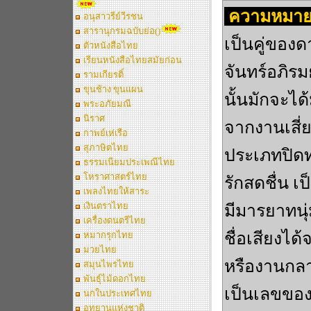
ความหมาย
อนุสาวรีย์วีรชน
สารานุกรมฉบับย่อ()
เป็นคู่ของด
ตัวหนังสือไทย
เรียนหนังสือไทยสมัยก่อน
จันทร์อภิรม
รามเกียรติ์
ขุนช้าง ขุนแผน
นั้นมักจะได
พระอภัยมณี
นิราศ
จากงานเสี่
กาพย์เห่เรือ
สุภาษิตไทย
ประเภทปิดท
ธรรมเนียมประเพณีไทย
โหราศาสตร์ไทย
รักสดชื่น เ
เพลงไทยให้สาระ
เงินตราไทย
มีมารยาทนุ
เครื่องดนตรีไทย
ชื่อเสียงไ
หมากรุกไทย
มวยไทย
หรืองานกลา
สมุนไพรไทย
พันธุ์ไม้ดอกไทย
เป็นเลขของผ
นกในประเทศไทย
อุทยานแห่งชาติ