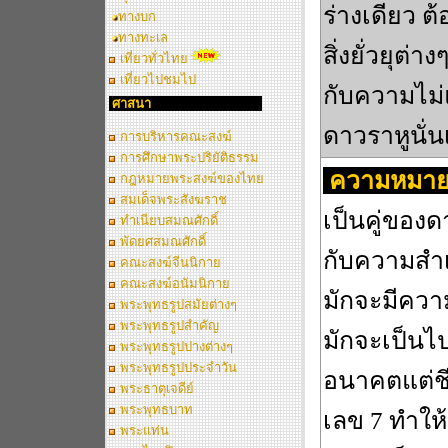
ร่างเดียว ต
ทางบก
ทางทะเล
สิ่งยั่วยุต
เที่ยวทั่วไทย
เที่ยวไปชมไป
กับความไม่
ศาสนา
ดาวราหูนั่น
การบริหารคณะสงฆ์
การศึกษาพระปริยัติธรรม
ความหมาย
กฎหมายพระสงฆ์ของไทย
สมเด็จพระสังฆราช
เป็นคู่ของ
ทำเนียบสมณศักดิ์
พัดยศสมณศักดิ์
กับความสำ
คณะสงฆ์จีนนิกาย
คณะสงฆ์อนัมนิกาย
มักจะมีควา
พระพุทธรูปสมัยต่างๆ
พระพุทธรูปสำคัญ
มักจะเป็นไ
พระพุทธรูปปางต่างๆ
พระพุทธรูปประจำวัน
อนาคตแต่ชี
พระธาตุเจดีย์
พระพุทธบาท
เลข 7 ทำให้
พระแท่น