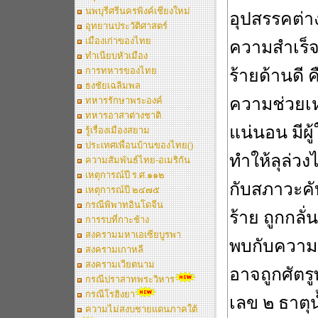
นพบุรีศรีนครพิงค์เชียงใหม่
อุปสรรคต่า
อุทยานประวัติศาสตร์
เมืองเก่าของไทย
ความสำเร็จด
ทำเนียบหัวเมือง
การทหารของไทย
ร้ายด้านดี 
ธงชัยเฉลิมพล
ความช่วยเห
ทหารรักษาพระองค์
ทหารอาสาต่างชาติ
แน่นอน มีผู
รู้เรื่องเมืองสยาม
ประเทศเพื่อนบ้านของไทย()
ทำให้ลุล่วง
ความสัมพันธ์ไทย-อเมริกัน
เหตุการณ์ปี ร.ศ.๑๑๒
กับสภาวะคั
เหตุการณ์ปี ๒๔๗๕
กรณีพิพาทอินโดจีน
ร้าย ถูกกลั
การรบที่กาะช้าง
สงครามมหาเอเซียบูรพา
พบกับความฝ
สงครามเกาหลี
สงครามเวียตนาม
อาจถูกศัตร
กรณีปราสาทพระวิหาร
กรณีโรฮิงยา
เลข ๒ ธาตุน
ความไม่สงบชายแดนภาคใต้