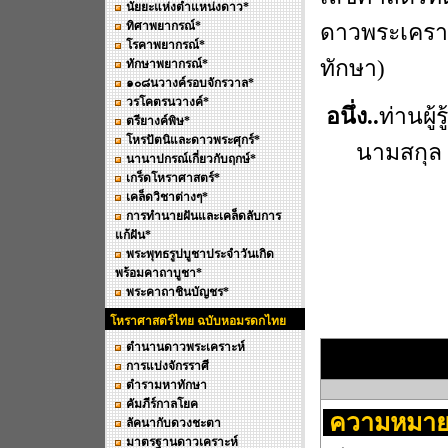
นัยยะแห่งตำแหน่งดาว*
ทิศาพยากรณ์*
ดาวพระเคราะ
โรคาพยากรณ์*
ทักษา)
ทักษาพยากรณ์*
๑๐๘นวางค์รอบจักรวาล*
วรโคตรนวางค์*
อนึ่ง..
ท่านผู้
ตรียางค์พิษ*
โหรปัตนิและดาวพระศุกร์*
นามสกุล 
นานาปกรณ์เกี่ยวกับฤกษ์*
เกร็ดโหราศาสตร์*
เคล็ดวิชาต่างๆ*
การทำนายฝันและเคล็ดลับการ
แก้ฝัน*
พระพุทธรูปบูชาประจำวันเกิด
พร้อมคาถาบูชา*
พระคาถาชินบัญชร*
โหราศาสตร์ไทย ฉบับหอมรดกไทย
ตำนานดาวพระเคราะห์
การแบ่งจักรราศี
ตำรามหาทักษา
คัมภีร์กาลโยค
ความหมาย
ลัคนากับดวงชะตา
มาตรฐานดาวเคราะห์