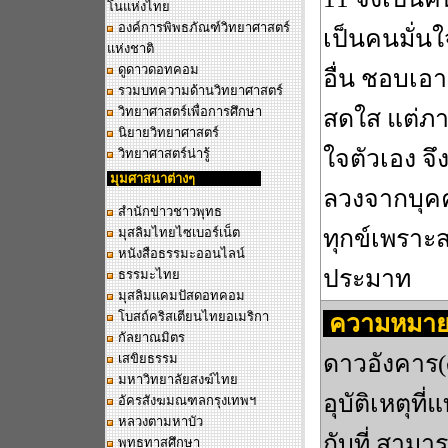
โนแห่งไทย
องค์การพิพธภัณฑ์วิทยาศาสตร์
เป็นคนมั่น
แห่งชาติ
ดูดาวดอทคอม
อื่น ชอบเอ
รวมบทความด้านวิทยาศาสตร์
วิทยาศาสตร์เพื่อการศึกษา
สดใส แต่ภา
นิยายวิทยาศาสตร์
ใจตัวเอง จ
วิทยาศาสตร์น่ารู้
มุมศาสนาต่างๆ
ลวงจากบุคคล
สำนักข่าวชาวพุทธ
มุสลิมไทยไซเบอร์เน็ต
ทุกข์เพราะ
หนังสือธรรมะออนไลน์
ประมาท
ธรรมะไทย
มุสลิมแคมปัสดอทคอม
โบสถ์คริสเตียนไทยอเมริกา
ความหมาย
กัลยาณมิตร
ดาวอังคาร(๓
เสขิยธรรม
มหาวิทยาลัยสงฆ์ไทย
อุบัติเหตุที
อัครสังฆมณฑลกรุงเทพฯ
หลวงตามหาบัว
กับที่ สามา
พุทธทาสศึกษา