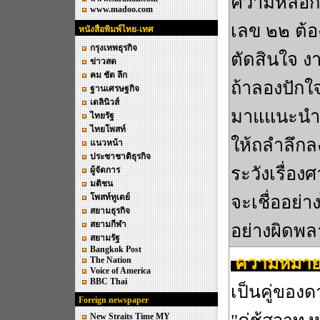
ความหลอกลว
www.madoo.com
เลข ๒๒ ต้
หนังสือพิมพ์ไทย-เทศ
กรุงเทพธุรกิจ
ตัดสินใจ 
ข่าวสด
คม ชัด ลึก
ถ้าลองปักใจ
ฐานเศรษฐกิจ
เดลินิวส์
มาแแนะนำสิ่
ไทยรัฐ
ไทยโพสท์
ให้ถลำลึก
แนวหน้า
ประชาชาติธุรกิจ
ระวังเรื่องศ
ผู้จัดการ
มติชน
โพสท์ทูเดย์
จะเชื่ออย่า
สยามธุรกิจ
สยามกีฬา
อย่างผิดพลา
สยามรัฐ
Bangkok Post
ความหมาย
The Nation
Voice of America
BBC Thai
เป็นคู่ของด
Foreign newspaper
New Straits Time MY