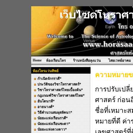
Home
ห้องเรียนโหร
ร้านหนังสือลุงแว่น
ไสยเวทย์อาคม
ห้องโหรแว่นทิพย์
ความหมายขอ
กำเนิดจักรราศี*
ประวัติของวิชาโหราศาสตร์*
การปรับเปลี่ย
วิชาโหราศาสตร์ไทยเบื้องต้น*
กฎเกณฑ์วิชาโหราศาสตร์ไทย*
ศาสตร์ ก่อนอ
อันโตนาที*
อายนางศ์*
ชื่อที่เหมาะ
วิธีคำนวนสมผุสลัคนา*
นัยยะแห่งเรือนราศี*
หมายที่ดี ค่
นัยยะแห่งเรือนชะตา*
นัยยะแห่งดวงดาว*
เลขศาสตร์ที