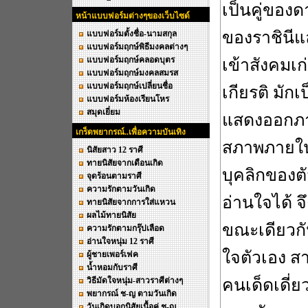
เป็นคู่ของด
หน้าแบบฟอร์มต่างๆของเว็บไซด์
ของราชินีแ
แบบฟอร์มตั้งชื่อ-นามสกุล
แบบฟอร์มฤกษ์พิธีมงคลต่างๆ
แบบฟอร์มฤกษ์คลอดบุตร
เข้าสังคมเก
แบบฟอร์มฤกษ์มงคลสมรส
แบบฟอร์มฤกษ์เปลี่ยนชื่อ
เกียรติ มั
แบบฟอร์มห้องเรียนโหร
สมุดเยี่ยม
แสดงออกภาย
เกร็ดพยากรณ์..เพื่อความบันเทิง
สภาพภายในเ
นิสัยสาว 12 ราศี
ทายนิสัยจากเดือนเกิด
บุคลิกของต
จุดร้อนตามราศี
ความรักตามวันเกิด
อ่านใจได้ จ
ทายนิสัยจากการใส่แหวน
ผลไม้ทายนิสัย
ขณะเดียวกัน
ความรักตามกรุ๊ปเลือด
อ่านใจหนุ่ม 12 ราศี
ใจตัวเอง สา
ผู้ชายเพอร์เฟค
น้ำหอมกับราศี
วิธีมัดใจหนุ่ม-สาวราศีต่างๆ
คนเด็ดเดี่ย
พยากรณ์ ช-ญ ตามวันเกิด
วันเกิดบอกนิสัยเนื้อคู่ ช-ญ