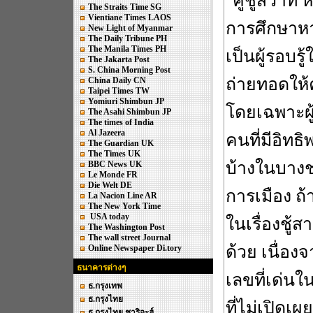
"คู่ชู้สวาท
The Straits Time SG
Vientiane Times LAOS
การศึกษาหา
New Light of Myanmar
The Daily Tribune PH
The Manila Times PH
เป็นผู้รอบรู
The Jakarta Post
S. China Morning Post
ถ่ายทอดให้ค
China Daily CN
Taipei Times TW
Yomiuri Shimbun JP
โดยเฉพาะผู้ห
The Asahi Shimbun JP
The times of India
Al Jazeera
คนที่มีอิทธ
The Guardian UK
The Times UK
บ้างในบางช่
BBC News UK
Le Monde FR
Die Welt DE
การเมือง ถ้
La Nacion Line AR
The New York Time
USA today
ในเรื่องชู้
The Washington Post
The wall street Journal
ด้วย เนื่อง
Online Newspaper Di.tory
ธนาคารต่างๆ
เลขที่เด่นใ
ธ.กรุงเทพ
ธ.กรุงไทย
ที่ไม่เปิดเผย
ธ.กรุงไทย ชาริอะฮ์