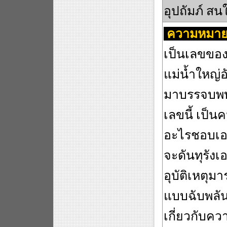
อุปถัมภ์ ส
ความหมาย
เป็นเลขของ
แม่น้ำใหญ่
มาบรรจบพบกั
เลขนี้ เป็น
อะไรชอบเอาแ
จะดันทุรัง
อุบัติเหตุม
แบบฉับพลัน
เกี่ยวกับคว