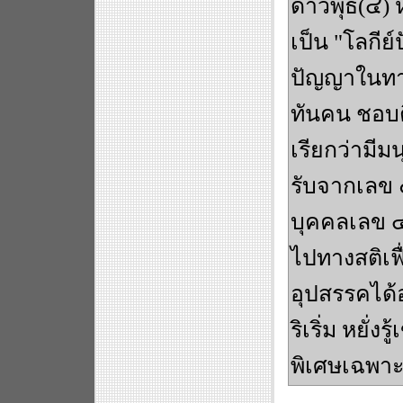
ดาวพุธ(๔) 
เป็น "โลกีย
ปัญญาในทา
ทันคน ชอบต
เรียกว่ามีมน
รับจากเลข 
บุคคลเลข 
ไปทางสติเฟ
อุปสรรคได้อ
ริเริ่ม หยั่ง
พิเศษเฉพาะ