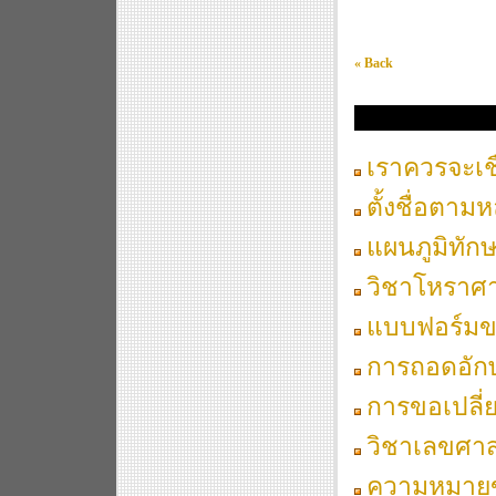
« Back
เพื่อชีวิตที่ดีกว่านิรัน
เราควรจะเช
ตั้งชื่อตาม
แผนภูมิทัก
วิชาโหราศ
แบบฟอร์มขอ
การถอดอักษ
การขอเปลี่
วิชาเลขศาส
ความหมายข