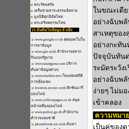
พระรัตนตรัย
ในขณะเดียว
เครือข่ายสาระธรรมอิสลาม
มูลนิธิศุภนิมิตไทย
อย่างฉับพ
พระคริสตธรรมไทย
10 อันดับเว็บข้อมูล อ้างอิง
สาเหตุของสุ
www.google.co.th
สุดยอดเว็บใน
อย่างกะทันห
การหาข้อมูล
www.glo.or.th
สำนักงานสลาก
ปัจจุบันทันด
กินแบ่งรัฐบาล
www.siamguru.com
บริการ
ระมัดระวังเร
ค้นหาข้อมูลต่างๆ
www.truehits.net
เว็บแสดงสถิติ
อย่างฉับพล
การเยี่ยมชม
lexitron.nectec.or.th
ดิกชันนารี
ง่ายๆ ไม่ม
ออนไลน์
www.yellowpages.co.th
สมุด
เข้าคลอง
หน้าเหลืองออนไลน์
www.police.go.th
สำนักงาน
ความหมาย
ตำรวจแห่งชาติ
phonebook.tot.or.th
ค้นหา
เป็นคู่ของด