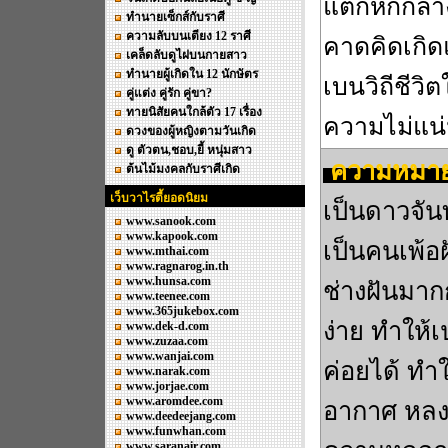
แตกหักกลางค
ทำนายเซ็กส์กับราศี
ความลับบนเตียง 12 ราศี
คาดคิดเกิด
เคล็ดลับดูไฝบนกายสาว
ทำนายผู้เกิดใน 12 นักษัตร
เบนวิถีชีวิ
คู่แต่ง คู่รัก คู่ขา?
ทายนิสัยคนใกล้ตัว 17 เรื่อง
ความไม่แ
ดวงของผู้หญิงตามวันเกิด
ดู ตัวตน,ชอบ,ยี้ หนุ่มสาว
ความหมาย
ต้นไม้มงคลกับราศีเกิด
เว็บวาไรตี้ยอดนิยม
เป็นดาวจัน
www.sanook.com
www.kapook.com
เป็นคนเพ้อ
www.mthai.com
www.ragnarog.in.th
www.hunsa.com
ช่างฝันมากก
www.teenee.com
www.365jukebox.com
ง่าย ทำให้
www.dek-d.com
www.zuzaa.com
www.wanjai.com
ค่อยได้ ทำ
www.narak.com
www.jorjae.com
www.aromdee.com
อากาศ หลงล
www.deedeejang.com
www.funwhan.com
www.saranair.com