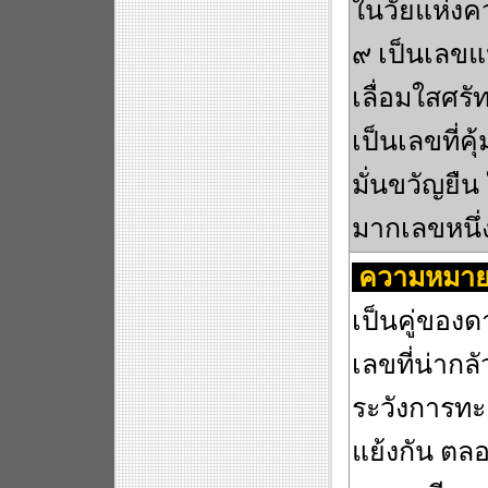
ในวัยแห่งค
๙ เป็นเลขแห่
เลื่อมใสศรั
เป็นเลขที่ค
มั่นขวัญยืน 
มากเลขหนึ่
ความหมาย
เป็นคู่ของด
เลขที่น่ากลั
ระวังการทะ
แย้งกัน ตล