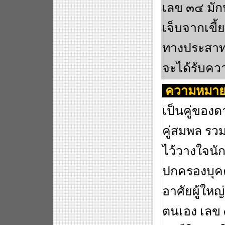
เลข ๓๔ มัก
เจ็บจากเขี้
ทางประสา
จะได้รับคว
ความหมาย
เป็นคู่ของ
คู่สมพล รวม
ไว้วางใจนัก 
ปกครองบุค
อาศัยผู้ใหญ
ตนเอง เลข 