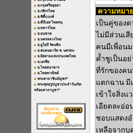
ธ.กรุงศรีอยุธยา
ความหมาย
ธ.กสิกรไทย
ธ.ซิติ้แบงค์
เป็นคู่ของด
ธ.ดีบีเอส ไทยทนุ
ธ.ทหารไทย
ไม่มีส่วนเส
ธ.ธนชาต
ธ.นครหลวงไทย
ธ.ยูโอบี รัตนสิน
คนมีเพื่อนม
ธ.สแตนดาร์ด ช. นครธน
ธ.อิสลามแห่งประเทศไทย
ค้ำชูเป็นอย
ธ.เอเซีย
ธ.ไทยธนาคาร
ที่รักของคน
ธ.ไทยพาณิชย์
พระคาถาชินบัญชร*
แตกฉาน มีเส
พระพุทธรูปบูชาประจำวันเกิด
พร้อมคาถาบูชา*
เข้าใจสิ่งแ
เอียดละอ่อน
ชอบแสดงอำ
เหลือจากบุ