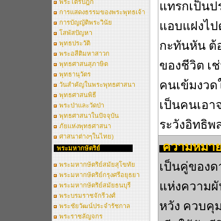
พระไตรปิฎก
แทรกเป็นปร
การแสดงธรรมของพระพุทธเจ้า
การบัญญัติพระวินัย
แอบแฝงไปด
โสพัสปัญหา
กะทันหัน ต้
พุทธประวัติ
พระอสีติมหาสาวก
ของชีวิต เช
พุทธศาสนสุภาษิต
พุทธานุวัตร
คนเข้มงวด
วันสำคัญในพระพุทธศาสนา
พุทธศาสนพิธี
เป็นคนเอาจร
พระป่าและวัดป่า
พุทธศาสนาในปัจจุบัน
ระวังอิทธิพ
ภัยแห่งพุทธศาสนา
ศาสนาต่างๆในไทย)
ความหมาย
พระมหากษัตริย์
เป็นคู่ของ
พระมหากษัตริย์สมัยสุโขทัย
พระมหากษัตริย์กรุงศรีอยุธยา
แห่งความผัน
พระมหากษัตริย์สมัยธนบุรี
พระบรมราชจักรีวงศ์
หวัง ควบคุม
พระชัยวัฒน์ประจำรัชกาล
พระราชลัญจกร