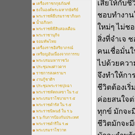
เสียให้กับช
เครื่องราชกกุธภัณฑ์
ธงในองค์พระมหากษัตริย์
ชอบทำงานใ
พระราชพิธีบรมราชาภิเษก
น้ำอภิเษก
ใหม่ๆ ไม่ชอบ
พระราชพิธีสิบสองเดือน
พระราชานุกิจ
สิ่งที่จำเจ
จอมทัพไทย
เครื่องราชอิสริยาภรณ์
คนเชื่อมั่นใ
เหรียญอันเนื่องจากการรบ
พระบรมมหาราชวัง
ไปด้วยความ
ประชุมพงศาวดาร
ราชการสงครามฯ
จึงทำให้การ
งานกู้ชาติฯ
ชีวิตต้องเร
ประชุมพระราชปุจฉา
พระราชหัตถเลขา ใน ร.๔
ค่อยสนใจต่
พระบรมราโชบายฯ ร.๕
พระราชดำรัส ใน ร.๕
ทุกข์ มักจะ
พระราชนิพนธ์ ใน ร.๖
ร.๖ กับการป้องกันประเทศ
ชีวิตมักจะม
พระราชดำริใน ร.๗
พระบรมราโชวาท