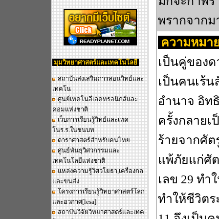
มักจะกำพร้า
พรากจากมา
ความหมาย
เป็นคู่ของ
มุมวิทยาศาสตร์และเทคโนโลยี
สถาบันส่งเสริมการสอนวิทย์และ
เป็นคนเร้น
เทคโน
อำนาจ อิท
ศูนย์เทคโนอีเลคทรอนิกส์และ
คอมแห่งชาติ
ครั้งกลายเ
เว็บการเรียนรู้วิทย์และเทค
โนร.ร.ในชนบท
ร้ายจากศัตร
ดาราศาสตร์สำหรับคนไทย
ศูนย์พันธุวิศวกรรมและ
แพ้ภัยแก่ศั
เทคโนโลยีแห่งชาติ
แหล่งความรู้วิศวโยธา,เครื่องกล
เลข 29 ทำให
และขนส่ง
โครงการเรียนรู้วิทยาศาสตร์โลก
ทำให้ชีวิต
และอวกาศ
[lesa]
สถาบันวิจัยวิทยาศาสตร์และเทค
11 จึงเป็น