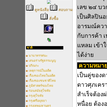
เลข ๒๔ บวกก
ดูหนังสือ
สอบถาม
เป็นศิลปิน
สั่งซื้อ
อารมณ์ความร
กับการค้า
แหลม เข้าใจ
ชาติ
ได้ง่าย
นานาทรรศนะ
เสนอร่างรัฐธรรมนูญ
ความหมาย
ปกิณกะ
เหตุการณ์ในอดีต
เป็นคู่ของ
เรื่องของไทยในอดีต
เรื่องของชนชาติไทย
ดาวศุภเคราะห
ภูมิศาสตร์ของไทย
ก่อนสมัยสุโขทัย
สำเร็จต้อง
กรุงสุโขทัย
กรุงศรีอยุธยา
หนื่อย ต้อง
กรุงเทพมหานคร