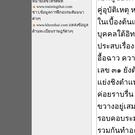
หมายเลขโทรศัพท์
www.trainingthai.com
คู่อุบัติเห
ข่าว,ข้อมูลการฝึกอบรมสัมมนา
ต่างๆ
ในเบื้องต้
www.khonthai.com
แหล่งข้อมูล
ด้านทะเบียนราษฎร์ต่างๆ
บุคคลใต้อิท
ประสบเรื่อง
อื้อฉาว คว
เลข ๓๑ ยังต้
แย่งชิงตำแ
ค่อยราบรื่
ขวางอยู่เสม
รอบคอบระมั
รวมกันทำอะ