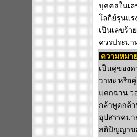
บุคคลในเลข
โลกีย์รุนแ
เป็นเลขร้าย
ควรประมา
ความหมาย
เป็นคู่ของด
วาทะ หรือคู
แตกฉาน ว่อ
กล้าพูดกล้
อุปสรรคมาก
สติปัญญาขอ