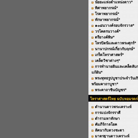
นัยยะแห่งตำแหน่งดาว*
ทิศาพยากรณ์*
โรคาพยากรณ์*
ทักษาพยากรณ์*
๑๐๘นวางค์รอบจักรวาล*
วรโคตรนวางค์*
ตรียางค์พิษ*
โหรปัตนิและดาวพระศุกร์*
นานาปกรณ์เกี่ยวกับฤกษ์*
เกร็ดโหราศาสตร์*
เคล็ดวิชาต่างๆ*
การทำนายฝันและเคล็ดลับ
แก้ฝัน*
พระพุทธรูปบูชาประจำวันเก
พร้อมคาถาบูชา*
พระคาถาชินบัญชร*
โหราศาสตร์ไทย ฉบับหอมรด
ตำนานดาวพระเคราะห์
การแบ่งจักรราศี
ตำรามหาทักษา
คัมภีร์กาลโยค
ลัคนากับดวงชะตา
มาตรฐานดาวเคราะห์