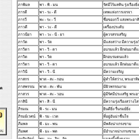
ภาพิมล
พา - พิ - มน
รัศมีไร้มลทิน รุ่งเรืองยิ่
ภารดี
พา - ระ - ดี
เทพแห่งการเจรจา
ภารวี
พะ - ระ - วี
ชื่อของกวี แสงพระอาทิ
ภาวดี
พา - วะ - ดี
เครื่องประดับ
ภาวนียา
พา - วะ - นี - ยา
ผู้ควรสรรเสริญ
ภาวัต
พา - วัด
มีแสงสว่าง มีความรุ่งเ
ภาวิดา
พา - วิ - ดา
อบรมแล้ว ฝึกฝนมาดีแ
ภาวิต
พา - วิด
ฝึกอบรมตนแล้ว
ภาวิตา
พา - วิ - ตา
อบรมแล้ว ฝึกฝนมาดีแ
ภาวินี
พา - วิ - นี
มีความเจริญ
ภาสกร
พาด - สะ - กอน
ผู้ทำให้สว่าง, พระอาทิ
ภาสพรรณ
พาด - สะ - พัน
มีผิวพรรณงาม
ิด
ภาสวร
พาด - สะ - วอน
ผู้มีรัศมีประเสริฐ พระอ
ภาสินี
พา - สิ - นี
มีความรุ่งเรืองสว่างไส
ภิรมณ
พิ - ระ - มน
ยินดียิ่ง รื่นรมย์ยิ่ง
ภิรมย์เวศน์
พิ - รม - เวด
ที่อยู่อันน่าชื่นใจ
ภีมพล
พี - มะ - พน
มีพลังน่าเกรงขาม
ภีมพศ
พี - มะ - พด
มีอำนาจน่าเกรงขาม
ภุมรินรัตน์
พุม - มะ - ริน - รัด
แมลงผึ้งที่งดงาม