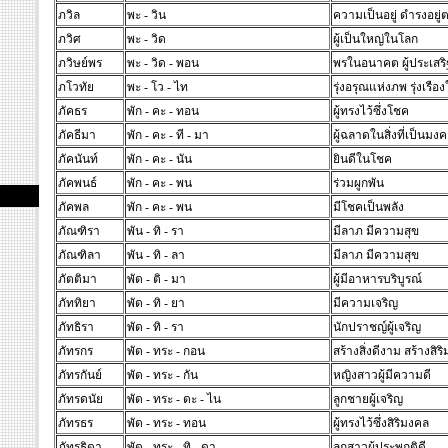
ภวิล
พะ - วิน
ความเป็นอยู่ ดำรงอยู
ภวิศ
พะ - วิด
ผู้เป็นใหญ่ในโลก
ภวิษย์พร
พะ - วิด - พอน
พรในอนาคต ผู้ประเสร
ภโวทัย
พะ - โว - ไท
รุ่งอรุณแห่งภพ รุ่งเรื
ภัคธร
พัก - คะ - ทอน
ผู้ทรงไว้ซึ่งโชค
ภัคธีมา
พัก - คะ - ที - มา
ผู้ฉลาดในสิ่งที่เป็นมง
ภัคนันท์
พัก - คะ - นัน
ยินดีในโชค
ภัคพนธ์
พัก - คะ - พน
ร่วมผูกพัน
ภัคพล
พัก - คะ - พน
มีโชคเป็นพลัง
ภัณฑิรา
พัน - ทิ - รา
มีลาภ มีความสุข
ภัณฑิลา
พัน - ทิ - ลา
มีลาภ มีความสุข
ภัตติมา
พัด - ติ - มา
ผู้มีอาหารบริบูรณ์
ภัททิยา
พัด - ทิ - ยา
มีความเจริญ
ภัทธิรา
พัด - ทิ - รา
นักปราชญ์ผู้เจริญ
ภัทรกร
พัด - ทระ - กอน
สร้างสิ่งดีงาม สร้างสิร
ภัทรกันย์
พัด - ทระ - กัน
หญิงสาวผู้มีความดี
ภัทรดนัย
พัด - ทระ - ดะ - ไน
ลูกชายผู้เจริญ
ภัทรธร
พัด - ทระ - ทอน
ผู้ทรงไว้ซึ่งสิริมงคล
ภัทรธิดา
พัด - ทระ - ทิ - ดา
ลูกสาวผู้ประพฤติดี