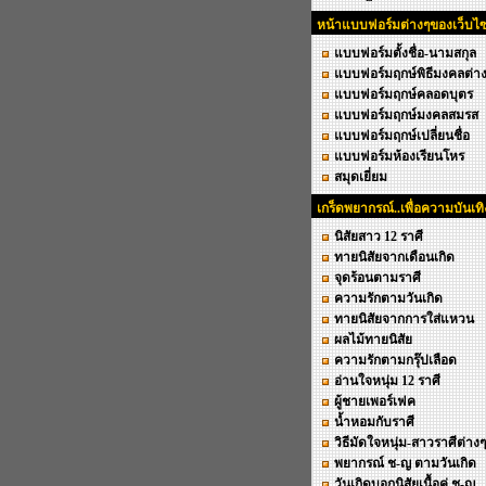
หน้าแบบฟอร์มต่างๆของเว็บไซ
แบบฟอร์มตั้งชื่อ-นามสกุล
แบบฟอร์มฤกษ์พิธีมงคลต่า
แบบฟอร์มฤกษ์คลอดบุตร
แบบฟอร์มฤกษ์มงคลสมรส
แบบฟอร์มฤกษ์เปลี่ยนชื่อ
แบบฟอร์มห้องเรียนโหร
สมุดเยี่ยม
เกร็ดพยากรณ์..เพื่อความบันเทิ
นิสัยสาว 12 ราศี
ทายนิสัยจากเดือนเกิด
จุดร้อนตามราศี
ความรักตามวันเกิด
ทายนิสัยจากการใส่แหวน
ผลไม้ทายนิสัย
ความรักตามกรุ๊ปเลือด
อ่านใจหนุ่ม 12 ราศี
ผู้ชายเพอร์เฟค
น้ำหอมกับราศี
วิธีมัดใจหนุ่ม-สาวราศีต่างๆ
พยากรณ์ ช-ญ ตามวันเกิด
วันเกิดบอกนิสัยเนื้อคู่ ช-ญ