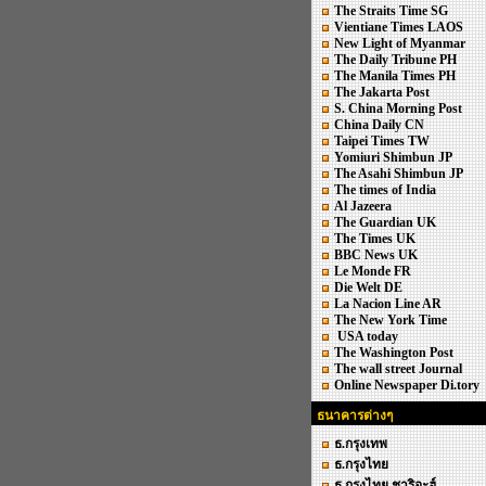
The Straits Time SG
Vientiane Times LAOS
New Light of Myanmar
The Daily Tribune PH
The Manila Times PH
The Jakarta Post
S. China Morning Post
China Daily CN
Taipei Times TW
Yomiuri Shimbun JP
The Asahi Shimbun JP
The times of India
Al Jazeera
The Guardian UK
The Times UK
BBC News UK
Le Monde FR
Die Welt DE
La Nacion Line AR
The New York Time
USA today
The Washington Post
The wall street Journal
Online Newspaper Di.tory
ธนาคารต่างๆ
ธ.กรุงเทพ
ธ.กรุงไทย
ธ.กรุงไทย ชาริอะฮ์