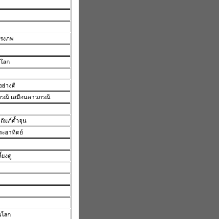
ทรงภพ
นโลก
อย่างดี
ภรณี เสมือนดาวภรณี
ถัมภ์ค้ำจุน
พระอาทิตย์
ี้ยงดู
นโลก