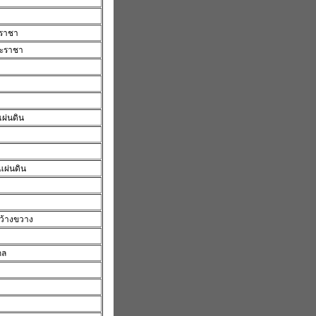
ะราชา
ระราชา
แผ่นดิน
นแผ่นดิน
กว้างขวาง
กล