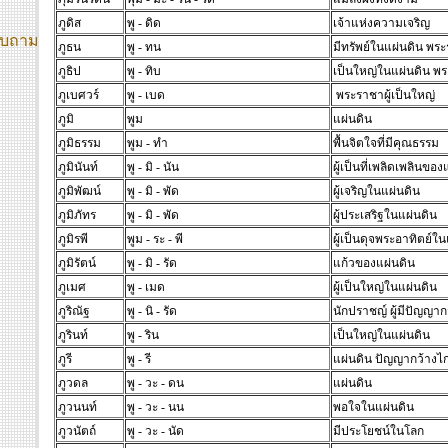
ภูดิส
พู - ดิด
เจ้าแห่งความเจริญ
บถาม
ภูธน
พู - ทน
มีทรัพย์ในแผ่นดิน พร
ภูธิป
พู - ทิบ
เป็นใหญ่ในแผ่นดิน พ
ภูเบศวร์
พู - เบด
พระราชาผู้เป็นใหญ่
ภูมิ
พูม
แผ่นดิน
ภูมิธรรม
พูม - ทำ
พื้นจิตใจที่มีคุณธรรม
ภูมินันท์
พู - มิ - นัน
ผู้เป็นที่เพลิดเพลินของ
ภูมิพัฒน์
พู - มิ - พัด
ผู้เจริญในแผ่นดิน
ภูมิภัทร
พู - มิ - พัด
ผู้ประเสริฐในแผ่นดิน
ภูมิรพี
พูม - ระ - พี
ผู้เป็นดุจพระอาทิตย์ใ
ภูมิรัตน์
พู - มิ - รัด
แก้วของแผ่นดิน
ภูเมศ
พู - เมด
ผู้เป็นใหญ่ในแผ่นดิน
ภูริณัฐ
พู - นิ - รัด
นักปราชญ์ ผู้มีปัญญา
ภูรินท์
พู - ริน
เป็นใหญ่ในแผ่นดิน
ภูรี
พู - รี
แผ่นดิน ปัญญากว้างไ
ภูวดล
พู - วะ - ดน
แผ่นดิน
ภูวนนท์
พู - วะ - นน
พอใจในแผ่นดิน
ภูวนัตถ์
พู - วะ - นัด
มีประโยชน์ในโลก