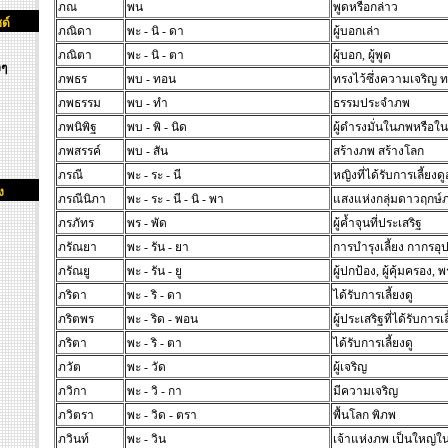
ภณ
พน
พูดหรือกล่าว
ด์
ภณิดา
พะ - นิ - ดา
ผู้บอกเล่า
ภณิตา
พะ - นิ - ตา
ผู้บอก, ผู้พูด
งๆ
ภพธร
พบ - ทอน
ทรงไว้ซึ่งความเจริญ 
ภพธรรม
พบ - ทำ
ธรรมประจำภพ
ภพนิพิฐ
พบ - พิ - นิด
ผู้ดำรงมั่นในภพหรือใ
ภพสรรค์
พบ - สัน
สร้างภพ สร้างโลก
ภรณี
พะ - ระ - นี
หญิงที่ได้รับการเลี้ยงดู
ง
ภรณีนิภา
พะ - ระ - นี - นิ - พา
แสงแห่งกลุ่มดาวฤกษ์
ภรภัทร
พร - พัด
ผู้ค้ำจุนที่ประเสริฐ
ภรัณยา
พะ - รัน - ยา
การบำรุงเลี้ยง กากรอุป
ภรัณยู
พะ - รัน - ยู
ผู้ปกป้อง, ผู้คุ้มครอง, 
ภริดา
พะ - ริ - ดา
ได้รับการเลี้ยงดู
ภริตพร
พะ - ริด - พอน
ผู้ประเสริฐที่ได้รับการเล
ภริตา
พะ - ริ - ตา
ได้รับการเลี้ยงดู
ภวัต
พะ - วัด
ผู้เจริญ
ภวิกา
พะ - วิ - กา
มีความเจริญ
ภวิตรา
พะ - วิด - ตรา
พื้นโลก พิภพ
ภวินท์
พะ - วิน
เจ้าแห่งภพ เป็นใหญ่ใ