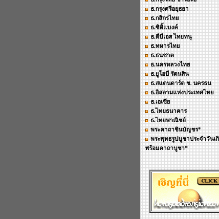
ธ.กรุงศรีอยุธยา
ธ.กสิกรไทย
ธ.ซิติ้แบงค์
ธ.ดีบีเอส ไทยทนุ
ธ.ทหารไทย
ธ.ธนชาต
ธ.นครหลวงไทย
ธ.ยูโอบี รัตนสิน
ธ.สแตนดาร์ด ช. นครธน
ธ.อิสลามแห่งประเทศไทย
ธ.เอเซีย
ธ.ไทยธนาคาร
ธ.ไทยพาณิชย์
พระคาถาชินบัญชร*
พระพุทธรูปบูชาประจำวันเก
พร้อมคาถาบูชา*