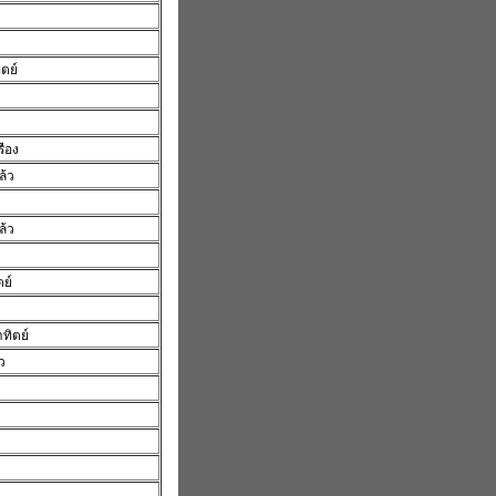
ง
ตย์
รือง
ล้ว
ล้ว
ตย์
าทิตย์
ว