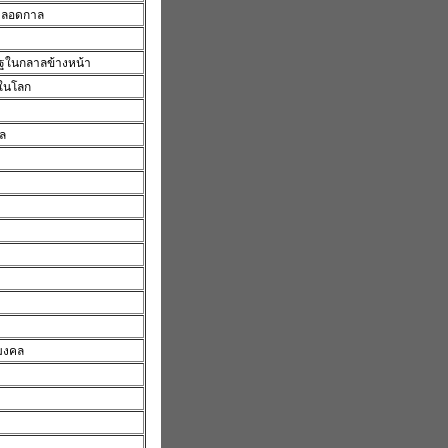
่ตลอดกาล
ิฐในกลาลข้างหน้า
องในโลก
คล
ิมงคล