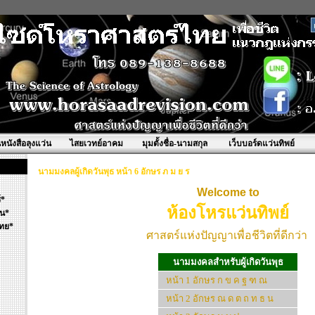
นหนังสือลุงแว่น
ไสยเวทย์อาคม
มุมตั้งชื่อ-นามสกุล
เว็บบอร์ดแว่นทิพย์
นามมงคลผู้เกิดวันพุธ หน้า 6 อักษร ภ ม ย ร
Welcome to
์*
ห้องโหรแว่นทิพย์
้น*
ทย*
ศาสตร์แห่งปัญญาเพื่อชีวิตที่ดีกว่า
นามมงคลสำหรับผู้เกิดวันพุธ
หน้า 1 อักษร ก ข ค ฐ ฑ ณ
หน้า 2 อักษร ณ ด ต ถ ท ธ น