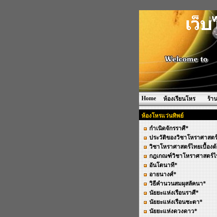
Home
ห้องเรียนโหร
ร้า
ห้องโหรแว่นทิพย์
กำเนิดจักรราศี*
ประวัติของวิชาโหราศาสตร
วิชาโหราศาสตร์ไทยเบื้องต
กฎเกณฑ์วิชาโหราศาสตร์ไ
อันโตนาที*
อายนางศ์*
วิธีคำนวนสมผุสลัคนา*
นัยยะแห่งเรือนราศี*
นัยยะแห่งเรือนชะตา*
นัยยะแห่งดวงดาว*