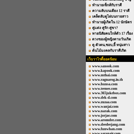
ทำนายเซ็กส์กับราศี
ความลับบนเตียง 12 ราศี
เคล็ดลับดูไฝบนกายสาว
ทำนายผู้เกิดใน 12 นักษัตร
คู่แต่ง คู่รัก คู่ขา?
ทายนิสัยคนใกล้ตัว 17 เรื่อง
ดวงของผู้หญิงตามวันเกิด
ดู ตัวตน,ชอบ,ยี้ หนุ่มสาว
ต้นไม้มงคลกับราศีเกิด
เว็บวาไรตี้ยอดนิยม
www.sanook.com
www.kapook.com
www.mthai.com
www.ragnarog.in.th
www.hunsa.com
www.teenee.com
www.365jukebox.com
www.dek-d.com
www.zuzaa.com
www.wanjai.com
www.narak.com
www.jorjae.com
www.aromdee.com
www.deedeejang.com
www.funwhan.com
www.saranair.com