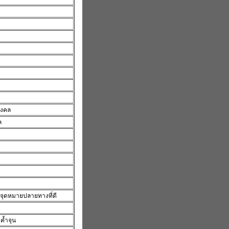
ิมงคล
ล
ีจุดหมายปลายทางที่ดี
ค้ำจุน