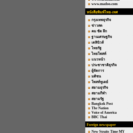
www.madoo.com
หนังสือพิมพ์ไทย-เทศ
กรุงเทพธุรกิจ
ข่าวสด
คม ชัด ลึก
ฐานเศรษฐกิจ
เดลินิวส์
ไทยรัฐ
ไทยโพสท์
แนวหน้า
ประชาชาติธุรกิจ
ผู้จัดการ
มติชน
โพสท์ทูเดย์
สยามธุรกิจ
สยามกีฬา
สยามรัฐ
Bangkok Post
The Nation
Voice of America
BBC Thai
Foreign newspaper
New Straits Time MY