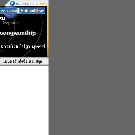
แบบฟอร์มตั้งชื่อ-นามสกุล