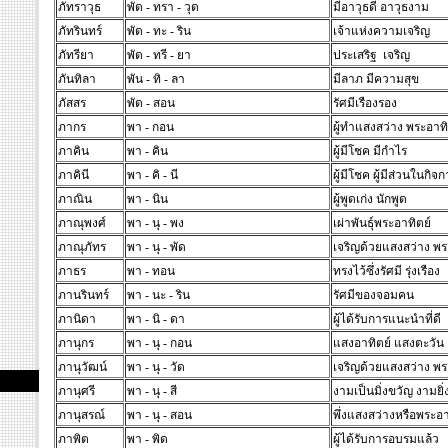
ภัทราวุธ
พัด - ทรา - วุด
มีอาวุธดี อาวุธงาม
ภัทรินทร์
พัด - ทะ - ริน
เจ้าแห่งความเจริญ
ภัทรียา
พัด - ทรี - ยา
ประเสริฐ เจริญ
ภันทิลา
พัน - ทิ - ลา
มีลาภ มีความสุข
ภัสสร
พัด - สอน
รัศมีเรืองรอง
ภากร
พา - กอน
ผู้ทำแสงสว่าง พระอาทิ
ภาคิน
พา - คิน
ผู้มีโชค มีกำไร
ภาคินี
พา - คิ - นี
ผู้มีโชค ผู้มีส่วนในกิจ
ภาณิน
พา - นิน
ผู้พูดเก่ง นักพูด
ภาณุพงศ์
พา - นุ - พง
เผ่าพันธุ์พระอาทิตย์
ภาณุภัทร
พา - นุ - พัด
เจริญด้วยแสงสว่าง พร
ภาธร
พา - ทอน
ทรงไว้ซึ่งรัศมี รุ่งเรือง
ภานรินทร์
พา - นะ - ริน
รัศมีของจอมคน
ภานิดา
พา - นิ - ดา
ผู้ได้รับการแนะนำที่ดี
ภานุกร
พา - นุ - กอน
แสงอาทิตย์ แสงตะวัน
ภานุวัฒน์
พา - นุ - วัด
เจริญด้วยแสงสว่าง พร
ภานุศรี
พา - นุ - สี
งามเป็นมิ่งขวัญ งามยิ่
ภานุสรณ์
พา - นุ - สอน
พึ่งแสงสว่างหรือพระอา
ภาพิต
พา - พิด
ผู้ได้รับการอบรมแล้ว